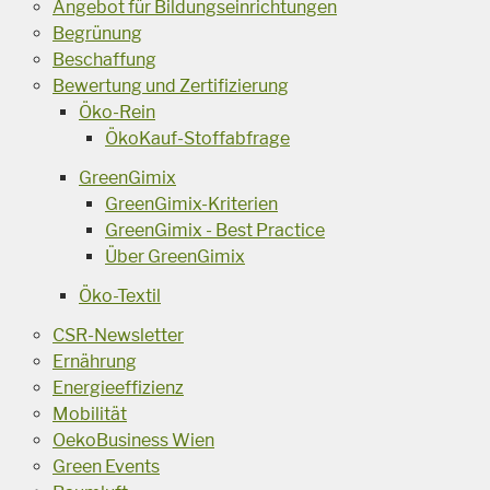
Angebot für Bildungseinrichtungen
Begrünung
Beschaffung
Bewertung und Zertifizierung
Öko-Rein
ÖkoKauf-Stoffabfrage
GreenGimix
GreenGimix-Kriterien
GreenGimix - Best Practice
Über GreenGimix
Öko-Textil
CSR-Newsletter
Ernährung
Energieeffizienz
Mobilität
OekoBusiness Wien
Green Events