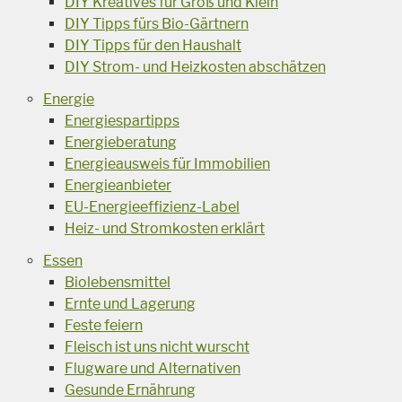
DIY Kreatives für Groß und Klein
DIY Tipps fürs Bio-Gärtnern
DIY Tipps für den Haushalt
DIY Strom- und Heizkosten abschätzen
Energie
Energiespartipps
Energieberatung
Energieausweis für Immobilien
Energieanbieter
EU-Energieeffizienz-Label
Heiz- und Stromkosten erklärt
Essen
Biolebensmittel
Ernte und Lagerung
Feste feiern
Fleisch ist uns nicht wurscht
Flugware und Alternativen
Gesunde Ernährung