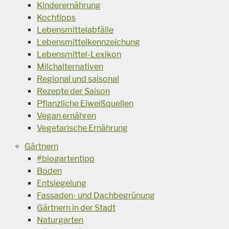
Kinderernährung
Kochtipps
Lebensmittelabfälle
Lebensmittelkennzeichung
Lebensmittel-Lexikon
Milchalternativen
Regional und saisonal
Rezepte der Saison
Pflanzliche Eiweißquellen
Vegan ernähren
Vegetarische Ernährung
Gärtnern
#biogartentipp
Boden
Entsiegelung
Fassaden- und Dachbegrünung
Gärtnern in der Stadt
Naturgarten