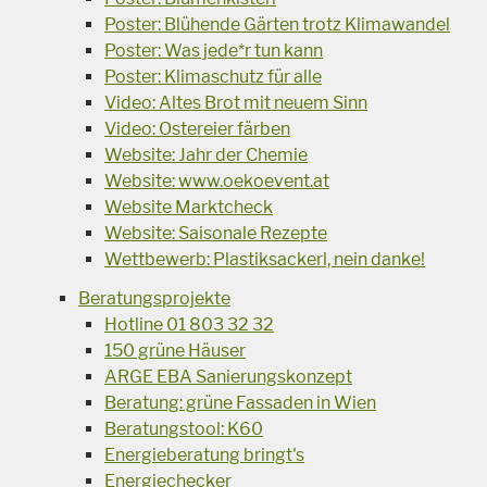
Poster: Blühende Gärten trotz Klimawandel
Poster: Was jede*r tun kann
Poster: Klimaschutz für alle
Video: Altes Brot mit neuem Sinn
Video: Ostereier färben
Website: Jahr der Chemie
Website: www.oekoevent.at
Website Marktcheck
Website: Saisonale Rezepte
Wettbewerb: Plastiksackerl, nein danke!
Beratungsprojekte
Hotline 01 803 32 32
150 grüne Häuser
ARGE EBA Sanierungskonzept
Beratung: grüne Fassaden in Wien
Beratungstool: K60
Energieberatung bringt's
Energiechecker