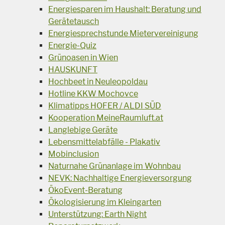
Energiesparen im Haushalt: Beratung und
Gerätetausch
Energiesprechstunde Mietervereinigung
Energie-Quiz
Grünoasen in Wien
HAUSKUNFT
Hochbeet in Neuleopoldau
Hotline KKW Mochovce
Klimatipps HOFER / ALDI SÜD
Kooperation MeineRaumluft.at
Langlebige Geräte
Lebensmittelabfälle - Plakativ
Mobinclusion
Naturnahe Grünanlage im Wohnbau
NEVK: Nachhaltige Energieversorgung
ÖkoEvent-Beratung
Ökologisierung im Kleingarten
Unterstützung: Earth Night