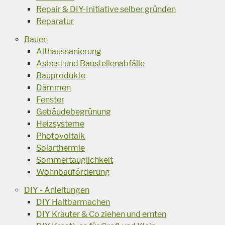
Repair & DIY-Initiative selber gründen
Reparatur
Bauen
Althaussanierung
Asbest und Baustellenabfälle
Bauprodukte
Dämmen
Fenster
Gebäudebegrünung
Heizsysteme
Photovoltaik
Solarthermie
Sommertauglichkeit
Wohnbauförderung
DIY - Anleitungen
DIY Haltbarmachen
DIY Kräuter & Co ziehen und ernten