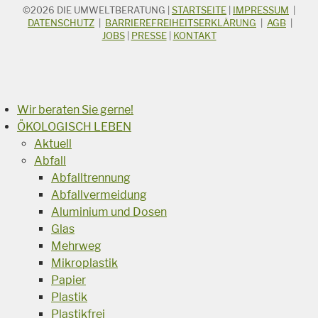
©2026
DIE UMWELTBERATUNG
|
STARTSEITE
|
IMPRESSUM
|
STICHWORTSUCHE
Suchbegriff
DATENSCHUTZ
|
BARRIEREFREIHEITSERKLÄRUNG
|
AGB
|
JOBS
|
PRESSE
|
KONTAKT
Suchen
Wir beraten Sie gerne!
ÖKOLOGISCH LEBEN
Aktuell
Abfall
Abfalltrennung
Abfallvermeidung
Aluminium und Dosen
Glas
Mehrweg
Mikroplastik
Papier
Plastik
Plastikfrei