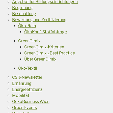
Angebot für Bildungseinrichtungen
Begrünung
Beschaffung
Bewertung und Zertifizierung
Öko-Rein
ÖkoKauf-Stoffabfrage
GreenGimix
GreenGimix-Kriterien
GreenGimix - Best Practice
Über GreenGimix
Öko-Textil
CSR-Newsletter
Ernährung
Energieeffizienz
Mobilität
OekoBusiness Wien
Green Events