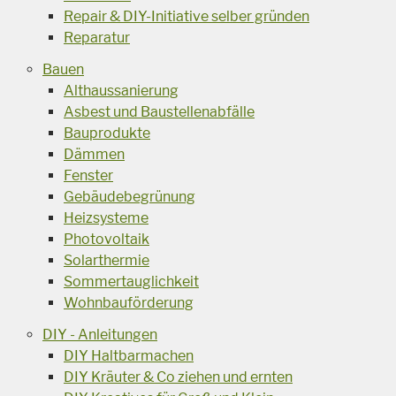
Repair & DIY-Initiative selber gründen
Reparatur
Bauen
Althaussanierung
Asbest und Baustellenabfälle
Bauprodukte
Dämmen
Fenster
Gebäudebegrünung
Heizsysteme
Photovoltaik
Solarthermie
Sommertauglichkeit
Wohnbauförderung
DIY - Anleitungen
DIY Haltbarmachen
DIY Kräuter & Co ziehen und ernten