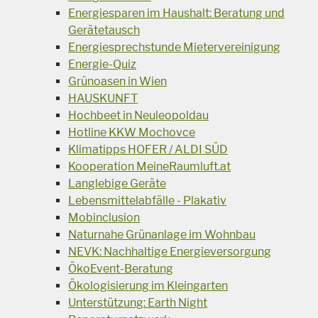
Energiesparen im Haushalt: Beratung und
Gerätetausch
Energiesprechstunde Mietervereinigung
Energie-Quiz
Grünoasen in Wien
HAUSKUNFT
Hochbeet in Neuleopoldau
Hotline KKW Mochovce
Klimatipps HOFER / ALDI SÜD
Kooperation MeineRaumluft.at
Langlebige Geräte
Lebensmittelabfälle - Plakativ
Mobinclusion
Naturnahe Grünanlage im Wohnbau
NEVK: Nachhaltige Energieversorgung
ÖkoEvent-Beratung
Ökologisierung im Kleingarten
Unterstützung: Earth Night