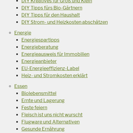
DIY Kreatives für Groß und Klein
DIY Tipps fürs Bio-Gärtnern
DIY Tipps für den Haushalt
DIY Strom- und Heizkosten abschätzen
Energie
Energiespartipps
Energieberatung
Energieausweis für Immobilien
Energieanbieter
EU-Energieeffizienz-Label
Heiz- und Stromkosten erklärt
Essen
Biolebensmittel
Ernte und Lagerung
Feste feiern
Fleisch ist uns nicht wurscht
Flugware und Alternativen
Gesunde Ernährung