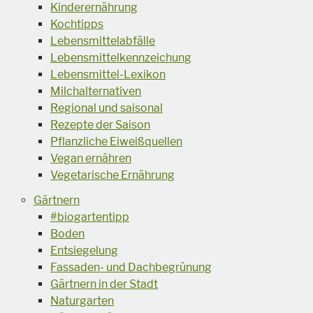
Kinderernährung
Kochtipps
Lebensmittelabfälle
Lebensmittelkennzeichung
Lebensmittel-Lexikon
Milchalternativen
Regional und saisonal
Rezepte der Saison
Pflanzliche Eiweißquellen
Vegan ernähren
Vegetarische Ernährung
Gärtnern
#biogartentipp
Boden
Entsiegelung
Fassaden- und Dachbegrünung
Gärtnern in der Stadt
Naturgarten