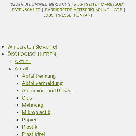
©2026
DIE UMWELTBERATUNG
|
STARTSEITE
|
IMPRESSUM
|
STICHWORTSUCHE
Suchbegriff
DATENSCHUTZ
|
BARRIEREFREIHEITSERKLÄRUNG
|
AGB
|
JOBS
|
PRESSE
|
KONTAKT
Suchen
Wir beraten Sie gerne!
ÖKOLOGISCH LEBEN
Aktuell
Abfall
Abfalltrennung
Abfallvermeidung
Aluminium und Dosen
Glas
Mehrweg
Mikroplastik
Papier
Plastik
Plastikfrei