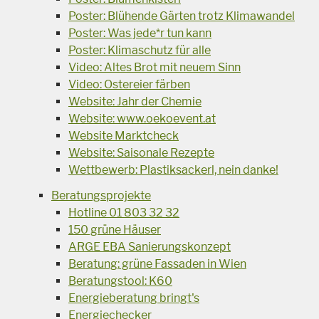
Poster: Blühende Gärten trotz Klimawandel
Poster: Was jede*r tun kann
Poster: Klimaschutz für alle
Video: Altes Brot mit neuem Sinn
Video: Ostereier färben
Website: Jahr der Chemie
Website: www.oekoevent.at
Website Marktcheck
Website: Saisonale Rezepte
Wettbewerb: Plastiksackerl, nein danke!
Beratungsprojekte
Hotline 01 803 32 32
150 grüne Häuser
ARGE EBA Sanierungskonzept
Beratung: grüne Fassaden in Wien
Beratungstool: K60
Energieberatung bringt's
Energiechecker