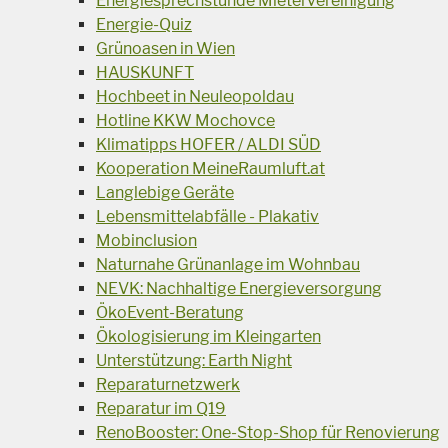
Energiesprechstunde Mietervereinigung
Energie-Quiz
Grünoasen in Wien
HAUSKUNFT
Hochbeet in Neuleopoldau
Hotline KKW Mochovce
Klimatipps HOFER / ALDI SÜD
Kooperation MeineRaumluft.at
Langlebige Geräte
Lebensmittelabfälle - Plakativ
Mobinclusion
Naturnahe Grünanlage im Wohnbau
NEVK: Nachhaltige Energieversorgung
ÖkoEvent-Beratung
Ökologisierung im Kleingarten
Unterstützung: Earth Night
Reparaturnetzwerk
Reparatur im Q19
RenoBooster: One-Stop-Shop für Renovierung