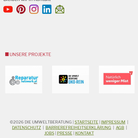
UNSERE PROJEKTE
©2026
DIE UMWELTBERATUNG
|
STARTSEITE
|
IMPRESSUM
|
STICHWORTSUCHE
Suchbegriff
DATENSCHUTZ
|
BARRIEREFREIHEITSERKLÄRUNG
|
AGB
|
JOBS
|
PRESSE
|
KONTAKT