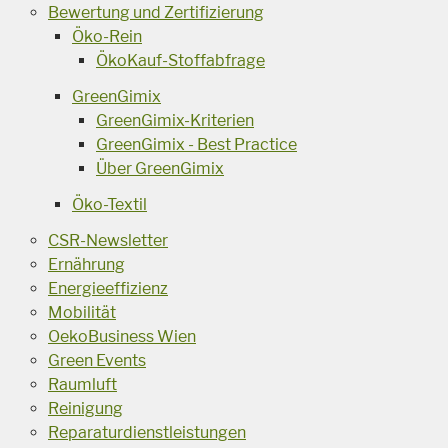
Bewertung und Zertifizierung
Öko-Rein
ÖkoKauf-Stoffabfrage
GreenGimix
GreenGimix-Kriterien
GreenGimix - Best Practice
Über GreenGimix
Öko-Textil
CSR-Newsletter
Ernährung
Energieeffizienz
Mobilität
OekoBusiness Wien
Green Events
Raumluft
Reinigung
Reparaturdienstleistungen