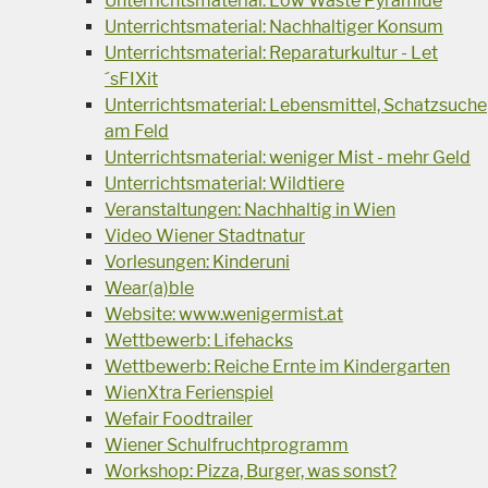
Unterrichtsmaterial: Low Waste Pyramide
Unterrichtsmaterial: Nachhaltiger Konsum
Unterrichtsmaterial: Reparaturkultur - Let
´sFIXit
Unterrichtsmaterial: Lebensmittel, Schatzsuche
am Feld
Unterrichtsmaterial: weniger Mist - mehr Geld
Unterrichtsmaterial: Wildtiere
Veranstaltungen: Nachhaltig in Wien
Video Wiener Stadtnatur
Vorlesungen: Kinderuni
Wear(a)ble
Website: www.wenigermist.at
Wettbewerb: Lifehacks
Wettbewerb: Reiche Ernte im Kindergarten
WienXtra Ferienspiel
Wefair Foodtrailer
Wiener Schulfruchtprogramm
Workshop: Pizza, Burger, was sonst?