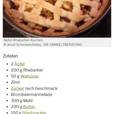
Apfel-Rhabarber-Kuchen
© Josef Schenkenfelder,, DIE UMWELTBERATUNG
Zutaten
2
Äpfel
200 g Rhabarber
50 g
Walnüsse
Zimt
Zucker
nach Geschmack
Brombeermarmelade
300 g Mehl
200 g
Butter
100 g
Staubzucker