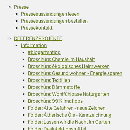
Presse
Presseaussendungen lesen
Presseaussendungen bestellen
Pressekontakt
REFERENZPROJEKTE
Information
#biogartentipp
Broschüre: Chemie im Haushalt
Broschüre: ökologisches Heimwerken
Broschüre: Gesund wohnen - Energie sparen
Broschüre: Textilien
Broschüre: Dämmstoffe
Broschüre: Wohlfühloase Naturgarten
Broschüre: 99 Klimatipps
Folder: Alte Gefahren - neue Zeichen
Folder: Ätherische Öle - Kennzeichnung
Folder: Lassen wir die Nacht im Garten
Folder: Desinfektionsmittel