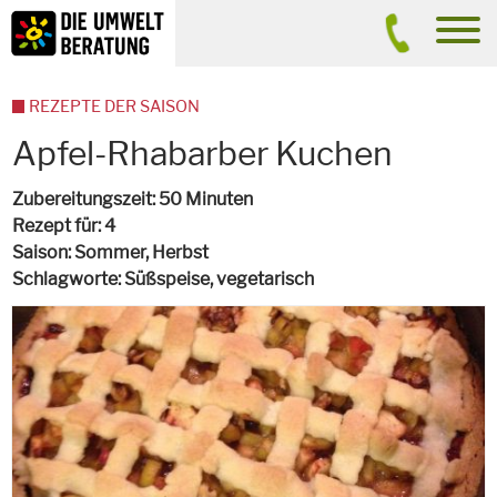
Inhalt
Suche
men
REZEPTE DER SAISON
Apfel-Rhabarber Kuchen
Zubereitungszeit
50 Minuten
Rezept für
4
Saison
Sommer, Herbst
Schlagworte
Süßspeise,
vegetarisch