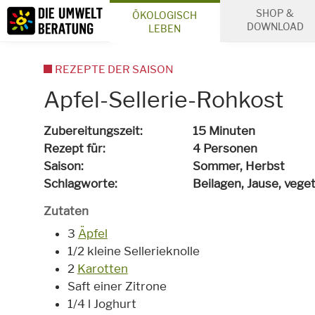
Inhalt
SHOP &
ÖKOLOGISCH
Suche
DOWNLOAD
LEBEN
REZEPTE DER SAISON
Apfel-Sellerie-Rohkost
Zubereitungszeit
15 Minuten
Rezept für
4 Personen
Saison
Sommer, Herbst
Schlagworte
Beilagen, Jause,
veget
Zutaten
3
Äpfel
1/2 kleine Sellerieknolle
2
Karotten
Saft einer Zitrone
1/4 l Joghurt