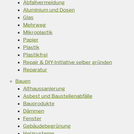
Abfallvermeidung
Aluminium und Dosen
Glas
Mehrweg
Mikroplastik
Papier
Plastik
Plastikfrei
Repair & DIY-Initiative selber gründen
Reparatur
Bauen
Althaussanierung
Asbest und Baustellenabfälle
Bauprodukte
Dämmen
Fenster
Gebäudebegrünung
Heizsysteme