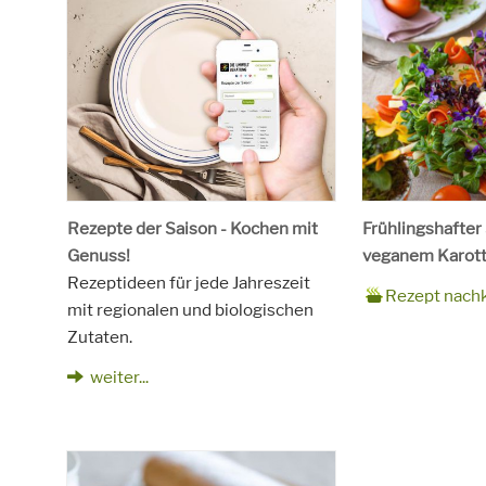
Rezepte der Saison - Kochen mit
Frühlingshafter
Genuss!
veganem Karott
Rezeptideen für jede Jahreszeit
Zubereitungsze
90 Minuten
Rezept
4 Personen
Saison
Frühling
Rezept nach
mit regionalen und biologischen
für
Schlagworte
Beilagen, Haupt
Zutaten.
Kinder, Salat, V
vegetarisch
weiter...