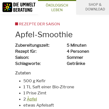
Inhalt
SHOP &
ÖKOLOGISCH
Suche
DOWNLOAD
LEBEN
REZEPTE DER SAISON
Apfel-Smoothie
Zubereitungszeit
5 Minuten
Rezept für
4 Personen
Saison
Sommer
Schlagworte
Getränke
Zutaten
500 g Kefir
1 TL Saft einer Bio-Zitrone
1 Prise Zimt
2
Äpfel
etwas Apfelsaft