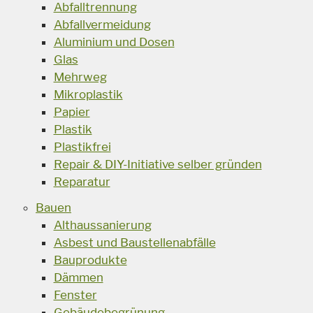
Abfalltrennung
Abfallvermeidung
Aluminium und Dosen
Glas
Mehrweg
Mikroplastik
Papier
Plastik
Plastikfrei
Repair & DIY-Initiative selber gründen
Reparatur
Bauen
Althaussanierung
Asbest und Baustellenabfälle
Bauprodukte
Dämmen
Fenster
Gebäudebegrünung