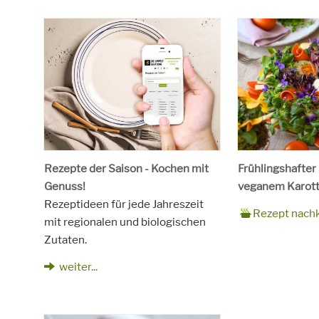
Rezepte der Saison - Kochen mit
Frühlingshafter
Genuss!
veganem Karott
Rezeptideen für jede Jahreszeit
Zubereitungsze
90 Minuten
Rezept
4 Personen
Saison
Frühling
Rezept nach
mit regionalen und biologischen
für
Schlagworte
Beilagen, Haupt
Zutaten.
Kinder, Salat, V
vegetarisch
weiter...