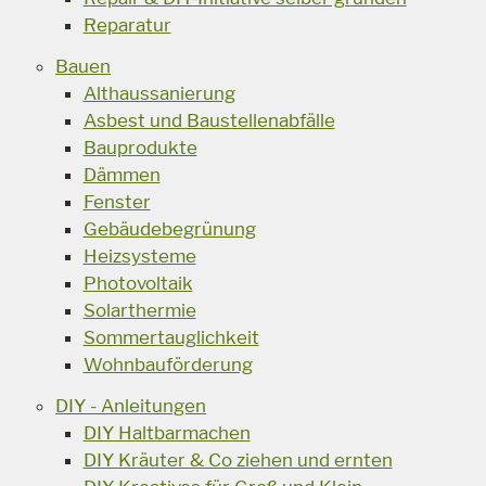
Reparatur
Bauen
Althaussanierung
Asbest und Baustellenabfälle
Bauprodukte
Dämmen
Fenster
Gebäudebegrünung
Heizsysteme
Photovoltaik
Solarthermie
Sommertauglichkeit
Wohnbauförderung
DIY - Anleitungen
DIY Haltbarmachen
DIY Kräuter & Co ziehen und ernten