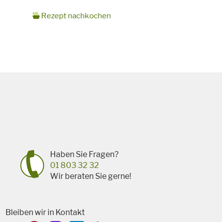
Zubereitungszeit
15 Minuten + 10 Minuten Backzeit
Rezept
10 Personen
Saison
Sommer
Rezept nachkochen
für
Schlagworte
Süßspeise,
vegetarisch
Haben Sie Fragen?
01 803 32 32
Wir beraten Sie gerne!
Bleiben wir in Kontakt