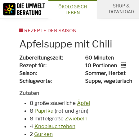
Inhalt
SHOP &
ÖKOLOGISCH
Suche
DOWNLOAD
LEBEN
REZEPTE DER SAISON
Apfelsuppe mit Chili
Zubereitungszeit
60 Minuten
Rezept für
10 Portionen 
Saison
Sommer, Herbst
Schlagworte
Suppe,
vegetarisch
Zutaten
8 große säuerliche
Äpfel
8
Paprika
(rot und grün)
8 mittelgroße
Zwiebeln
4
Knoblauchzehen
2
Gurken