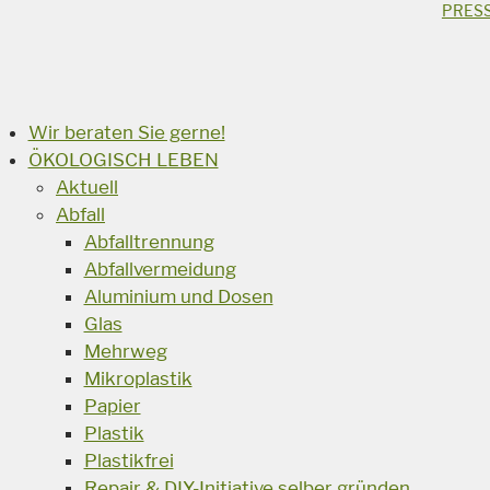
STICHWORTSUCHE
PRES
Suchbegriff
Suchen
Wir beraten Sie gerne!
ÖKOLOGISCH LEBEN
Aktuell
Abfall
Abfalltrennung
Abfallvermeidung
Aluminium und Dosen
Glas
Mehrweg
Mikroplastik
Papier
Plastik
Plastikfrei
Repair & DIY-Initiative selber gründen