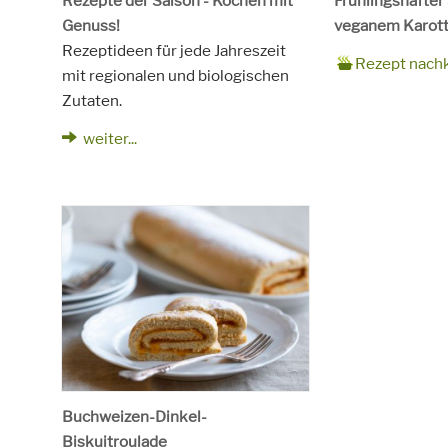
Rezepte der Saison - Kochen mit
Frühlingshafter
Genuss!
veganem Karott
Rezeptideen für jede Jahreszeit
Zubereitungsze
90 Minuten
Rezept
4 Personen
Saison
Frühling
Rezept nach
mit regionalen und biologischen
für
Schlagworte
Beilagen, Haupt
Zutaten.
Kinder, Salat, V
vegetarisch
weiter...
Buchweizen-Dinkel-
Biskuitroulade