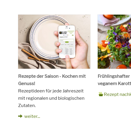
Rezepte der Saison - Kochen mit
Frühlingshafter
Genuss!
veganem Karott
Rezeptideen für jede Jahreszeit
Zubereitungsze
90 Minuten
Rezept
4 Personen
Saison
Frühling
Rezept nach
mit regionalen und biologischen
für
Schlagworte
Beilagen, Haupt
Zutaten.
Kinder, Salat, V
vegetarisch
weiter...