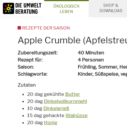
Inhalt
SHOP &
ÖKOLOGISCH
Suche
DOWNLOAD
LEBEN
REZEPTE DER SAISON
Apple Crumble (Apfelstreu
Zubereitungszeit
40 Minuten
Rezept für
4 Personen
Saison
Frühling, Sommer, He
Schlagworte
Kinder, Süßspeise,
ve
Zutaten
20 dag gekühlte
Butter
20 dag
Dinkelvollkornmehl
10 dag
Dinkelgrieß
15 dag gehackte
Walnüsse
20 dag
Honig