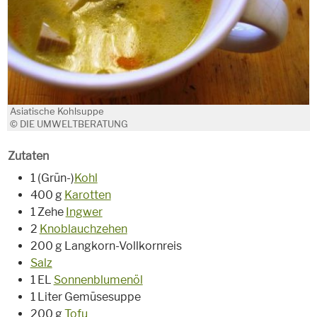
Asiatische Kohlsuppe
© DIE UMWELTBERATUNG
Zutaten
1 (Grün-)
Kohl
400 g
Karotten
1 Zehe
Ingwer
2
Knoblauchzehen
200 g Langkorn-Vollkornreis
Salz
1 EL
Sonnenblumenöl
1 Liter Gemüsesuppe
200 g
Tofu