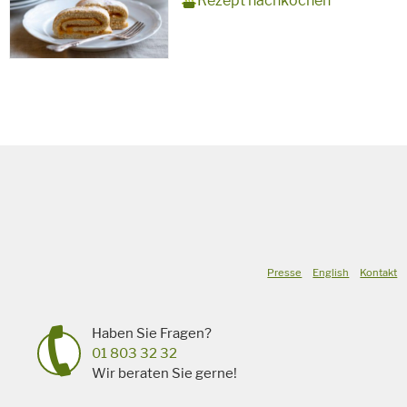
Rezept nachkochen
Backzeit
für
Schlagworte
Süßspeise,
vegetarisch
Presse
English
Kontakt
Haben Sie Fragen?
01 803 32 32
Wir beraten Sie gerne!