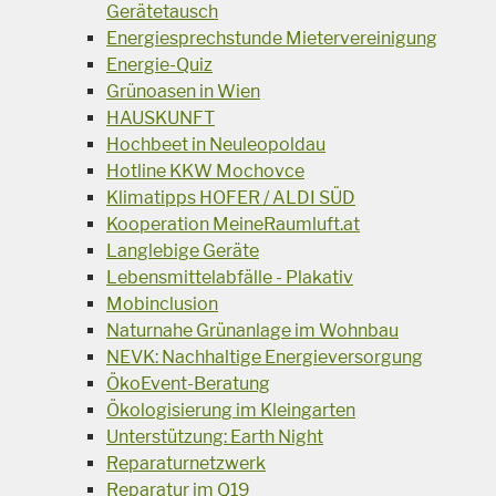
Gerätetausch
Energiesprechstunde Mietervereinigung
Energie-Quiz
Grünoasen in Wien
HAUSKUNFT
Hochbeet in Neuleopoldau
Hotline KKW Mochovce
Klimatipps HOFER / ALDI SÜD
Kooperation MeineRaumluft.at
Langlebige Geräte
Lebensmittelabfälle - Plakativ
Mobinclusion
Naturnahe Grünanlage im Wohnbau
NEVK: Nachhaltige Energieversorgung
ÖkoEvent-Beratung
Ökologisierung im Kleingarten
Unterstützung: Earth Night
Reparaturnetzwerk
Reparatur im Q19