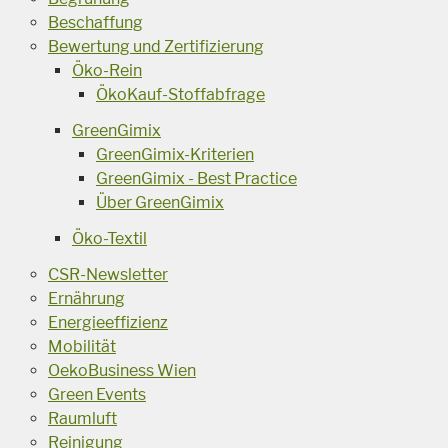
Beschaffung
Bewertung und Zertifizierung
Öko-Rein
ÖkoKauf-Stoffabfrage
GreenGimix
GreenGimix-Kriterien
GreenGimix - Best Practice
Über GreenGimix
Öko-Textil
CSR-Newsletter
Ernährung
Energieeffizienz
Mobilität
OekoBusiness Wien
Green Events
Raumluft
Reinigung