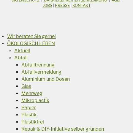
Suchbegriff
JOBS
|
PRESSE
|
KONTAKT
Suchen
Wir beraten Sie gerne!
ÖKOLOGISCH LEBEN
Aktuell
Abfall
Abfalltrennung
Abfallvermeidung
Aluminium und Dosen
Glas
Mehrweg
Mikroplastik
Papier
Plastik
Plastikfrei
Repair & DIY-Initiative selber gründen