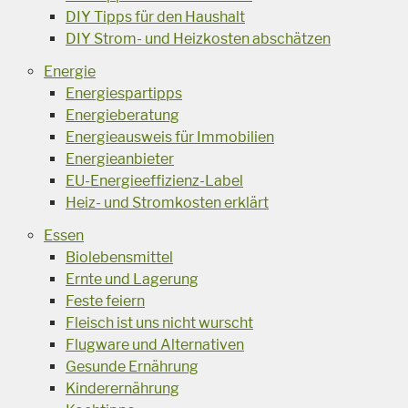
DIY Tipps für den Haushalt
DIY Strom- und Heizkosten abschätzen
Energie
Energiespartipps
Energieberatung
Energieausweis für Immobilien
Energieanbieter
EU-Energieeffizienz-Label
Heiz- und Stromkosten erklärt
Essen
Biolebensmittel
Ernte und Lagerung
Feste feiern
Fleisch ist uns nicht wurscht
Flugware und Alternativen
Gesunde Ernährung
Kinderernährung