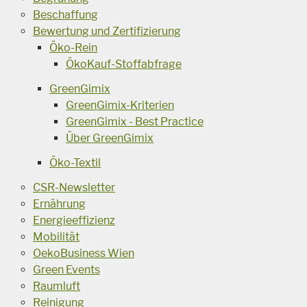
Beschaffung
Bewertung und Zertifizierung
Öko-Rein
ÖkoKauf-Stoffabfrage
GreenGimix
GreenGimix-Kriterien
GreenGimix - Best Practice
Über GreenGimix
Öko-Textil
CSR-Newsletter
Ernährung
Energieeffizienz
Mobilität
OekoBusiness Wien
Green Events
Raumluft
Reinigung