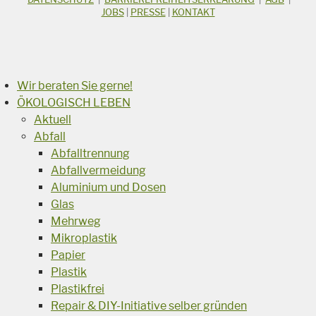
Suchbegriff
JOBS
|
PRESSE
|
KONTAKT
Suchen
Wir beraten Sie gerne!
ÖKOLOGISCH LEBEN
Aktuell
Abfall
Abfalltrennung
Abfallvermeidung
Aluminium und Dosen
Glas
Mehrweg
Mikroplastik
Papier
Plastik
Plastikfrei
Repair & DIY-Initiative selber gründen