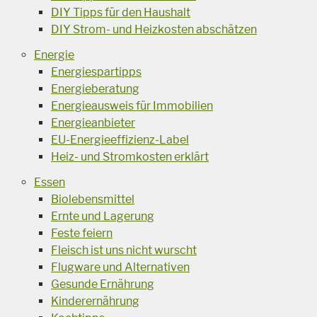
DIY Tipps für den Haushalt
DIY Strom- und Heizkosten abschätzen
Energie
Energiespartipps
Energieberatung
Energieausweis für Immobilien
Energieanbieter
EU-Energieeffizienz-Label
Heiz- und Stromkosten erklärt
Essen
Biolebensmittel
Ernte und Lagerung
Feste feiern
Fleisch ist uns nicht wurscht
Flugware und Alternativen
Gesunde Ernährung
Kinderernährung