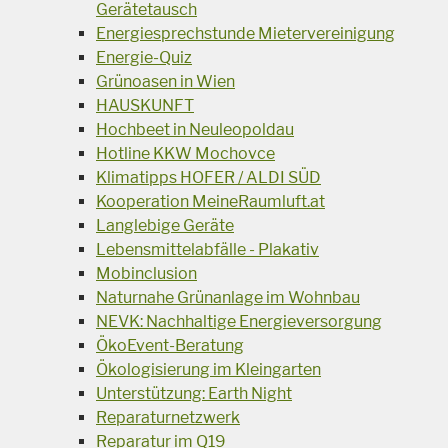
Gerätetausch
Energiesprechstunde Mietervereinigung
Energie-Quiz
Grünoasen in Wien
HAUSKUNFT
Hochbeet in Neuleopoldau
Hotline KKW Mochovce
Klimatipps HOFER / ALDI SÜD
Kooperation MeineRaumluft.at
Langlebige Geräte
Lebensmittelabfälle - Plakativ
Mobinclusion
Naturnahe Grünanlage im Wohnbau
NEVK: Nachhaltige Energieversorgung
ÖkoEvent-Beratung
Ökologisierung im Kleingarten
Unterstützung: Earth Night
Reparaturnetzwerk
Reparatur im Q19