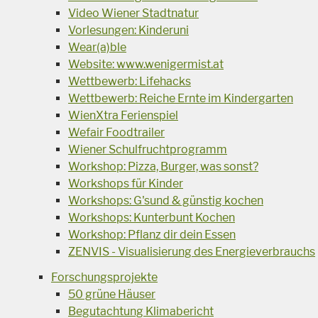
Video Wiener Stadtnatur
Vorlesungen: Kinderuni
Wear(a)ble
Website: www.wenigermist.at
Wettbewerb: Lifehacks
Wettbewerb: Reiche Ernte im Kindergarten
WienXtra Ferienspiel
Wefair Foodtrailer
Wiener Schulfruchtprogramm
Workshop: Pizza, Burger, was sonst?
Workshops für Kinder
Workshops: G'sund & günstig kochen
Workshops: Kunterbunt Kochen
Workshop: Pflanz dir dein Essen
ZENVIS - Visualisierung des Energieverbrauchs
Forschungsprojekte
50 grüne Häuser
Begutachtung Klimabericht