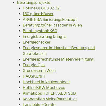
Beratungsprojekte
Hotline 01 803 32 32
150 grüne Häuser
ARGE EBA Sanierungskonzept
Beratung: grüne Fassaden in Wien
Beratungstool: K60
Energieberatung bringt's
Energiechecker
Energiesparen im Haushalt: Beratung und
Gerätetausch
Energiesprechstunde Mietervereinigung
Energie-Quiz
Grünoasen in Wien
HAUSKUNFT
Hochbeet in Neuleopoldau
Hotline KKW Mochovce
Klimatipps HOFER / ALDI SÜD
Kooperation MeineRaumluft.at
Langlebige Geräte