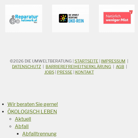
©2026
DIE UMWELTBERATUNG
|
STARTSEITE
|
IMPRESSUM
|
STICHWORTSUCHE
Suchbegriff
DATENSCHUTZ
|
BARRIEREFREIHEITSERKLÄRUNG
|
AGB
|
JOBS
|
PRESSE
|
KONTAKT
Suchen
Wir beraten Sie gerne!
ÖKOLOGISCH LEBEN
Aktuell
Abfall
Abfalltrennung