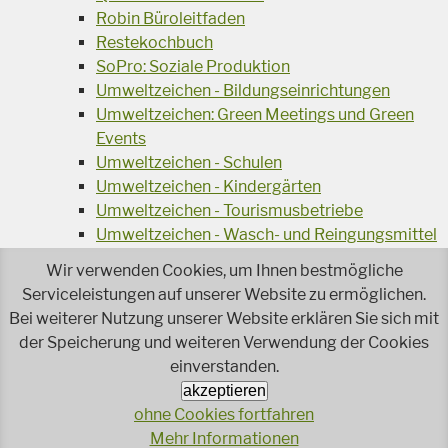
Robin Büroleitfaden
Restekochbuch
SoPro: Soziale Produktion
Umweltzeichen - Bildungseinrichtungen
Umweltzeichen: Green Meetings und Green
Events
Umweltzeichen - Schulen
Umweltzeichen - Kindergärten
Umweltzeichen - Tourismusbetriebe
Umweltzeichen - Wasch- und Reingungsmittel
Veranstaltungsreihe Ressourcen-Effizienz
Wir verwenden Cookies, um Ihnen bestmögliche
Wiederverwendung von Elektroaltgeräten
Serviceleistungen auf unserer Website zu ermöglichen.
Wasser - das Businessgetränk
Bei weiterer Nutzung unserer Website erklären Sie sich mit
Wohnprojekt Parcours
der Speicherung und weiteren Verwendung der Cookies
Jetzt faire und ökologische Mode kaufen!
einverstanden.
Ökologisch Reinigen
akzeptieren
Reparieren leicht gemacht!
ohne Cookies fortfahren
Rezeptsuche
Mehr Informationen