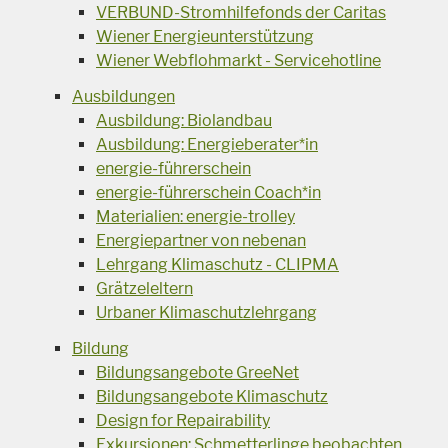
VERBUND-Stromhilfefonds der Caritas
Wiener Energieunterstützung
Wiener Webflohmarkt - Servicehotline
Ausbildungen
Ausbildung: Biolandbau
Ausbildung: Energieberater*in
energie-führerschein
energie-führerschein Coach*in
Materialien: energie-trolley
Energiepartner von nebenan
Lehrgang Klimaschutz - CLIPMA
Grätzeleltern
Urbaner Klimaschutzlehrgang
Bildung
Bildungsangebote GreeNet
Bildungsangebote Klimaschutz
Design for Repairability
Exkursionen: Schmetterlinge beobachten