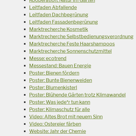
Kooperation: Natur im Garten
Leitfaden Abfallende
Leitfaden Dachbegrünung
Leitfaden Fassadenbegrünung
Marktrecherche Kosmetik
Marktrecherche Selbstbedienungsverordnung
Marktrecherche Feste Haarshampoos
Marktrecherche Sonnenschutzmittel
Messe: ecotrend
Messestand: Bauen Energie
Poster: Bienen fördern
Poster: Bunte Bienenweiden
Poster: Blumenkisterl
Poster: Blühende Gärten trotz Klimawandel
Poster: Was jede*r tun kann
Poster: Klimaschutz für alle
Video: Altes Brot mit neuem Sinn
Video: Ostereier färben
Website: Jahr der Chemie