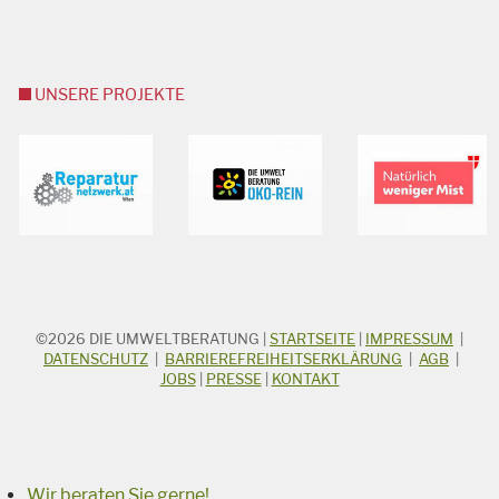
UNSERE PROJEKTE
©2026
DIE UMWELTBERATUNG
|
STARTSEITE
|
IMPRESSUM
|
STICHWORTSUCHE
Suchbegriff
DATENSCHUTZ
|
BARRIEREFREIHEITSERKLÄRUNG
|
AGB
|
JOBS
|
PRESSE
|
KONTAKT
Suchen
Wir beraten Sie gerne!