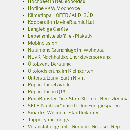
Hochbeet in Neuleopoldau
Hotline KKW Mochovce
Klimatipps HOFER / ALDI SÜD
Kooperation MeineRaumluft.at
Langlebige Geräte
Lebensmittelabfälle - Plakativ
Mobinclusion
Naturnahe Grünanlage im Wohnbau
NEVK: Nachhaltige Energieversorgung
ÖkoEvent-Beratung
Ökologisierung im Kleingarten
Unterstützung: Earth Night
Reparaturnetzwerk
Reparatur im Q19
RenoBooster: One-Stop-Shop für Renovierung
SELF: Nachbar*innen helfen Energiesparen
Smartes Wohnen - Stadtteilarbeit
Tupper your energy
Veranstaltungsreihe Reduce - Re-Use - Repair