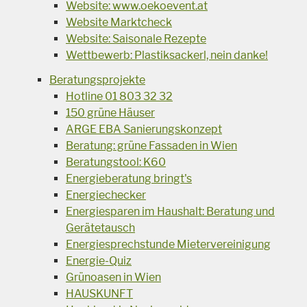
Website: www.oekoevent.at
Website Marktcheck
Website: Saisonale Rezepte
Wettbewerb: Plastiksackerl, nein danke!
Beratungsprojekte
Hotline 01 803 32 32
150 grüne Häuser
ARGE EBA Sanierungskonzept
Beratung: grüne Fassaden in Wien
Beratungstool: K60
Energieberatung bringt's
Energiechecker
Energiesparen im Haushalt: Beratung und
Gerätetausch
Energiesprechstunde Mietervereinigung
Energie-Quiz
Grünoasen in Wien
HAUSKUNFT