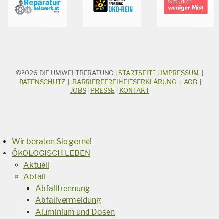
©2026
DIE UMWELTBERATUNG
|
STARTSEITE
|
IMPRESSUM
|
STICHWORTSUCHE
Suchbegriff
DATENSCHUTZ
|
BARRIEREFREIHEITSERKLÄRUNG
|
AGB
|
JOBS
|
PRESSE
|
KONTAKT
Suchen
Wir beraten Sie gerne!
ÖKOLOGISCH LEBEN
Aktuell
Abfall
Abfalltrennung
Abfallvermeidung
Aluminium und Dosen