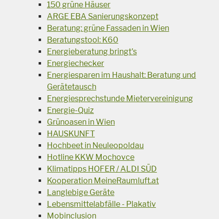
150 grüne Häuser
ARGE EBA Sanierungskonzept
Beratung: grüne Fassaden in Wien
Beratungstool: K60
Energieberatung bringt's
Energiechecker
Energiesparen im Haushalt: Beratung und
Gerätetausch
Energiesprechstunde Mietervereinigung
Energie-Quiz
Grünoasen in Wien
HAUSKUNFT
Hochbeet in Neuleopoldau
Hotline KKW Mochovce
Klimatipps HOFER / ALDI SÜD
Kooperation MeineRaumluft.at
Langlebige Geräte
Lebensmittelabfälle - Plakativ
Mobinclusion