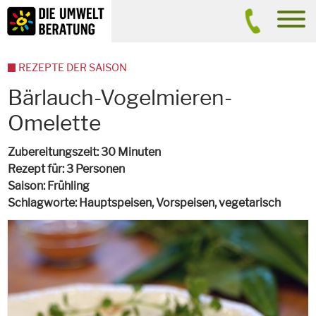
Inhalt
Suche
men
REZEPTE DER SAISON
Bärlauch-Vogelmieren-
Omelette
Zubereitungszeit
30 Minuten
Rezept für
3 Personen
Saison
Frühling
Schlagworte
Hauptspeisen, Vorspeisen,
vegetarisch