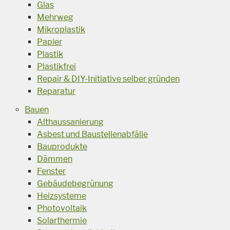
Glas
Mehrweg
Mikroplastik
Papier
Plastik
Plastikfrei
Repair & DIY-Initiative selber gründen
Reparatur
Bauen
Althaussanierung
Asbest und Baustellenabfälle
Bauprodukte
Dämmen
Fenster
Gebäudebegrünung
Heizsysteme
Photovoltaik
Solarthermie