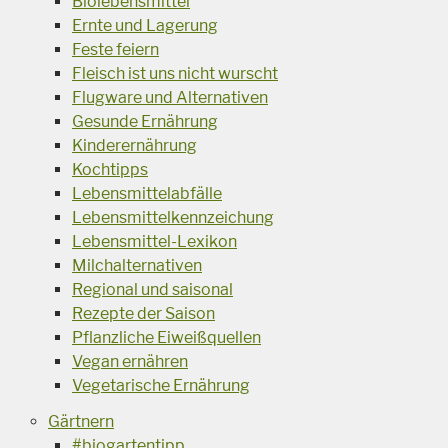
Biolebensmittel
Ernte und Lagerung
Feste feiern
Fleisch ist uns nicht wurscht
Flugware und Alternativen
Gesunde Ernährung
Kinderernährung
Kochtipps
Lebensmittelabfälle
Lebensmittelkennzeichung
Lebensmittel-Lexikon
Milchalternativen
Regional und saisonal
Rezepte der Saison
Pflanzliche Eiweißquellen
Vegan ernähren
Vegetarische Ernährung
Gärtnern
#biogartentipp