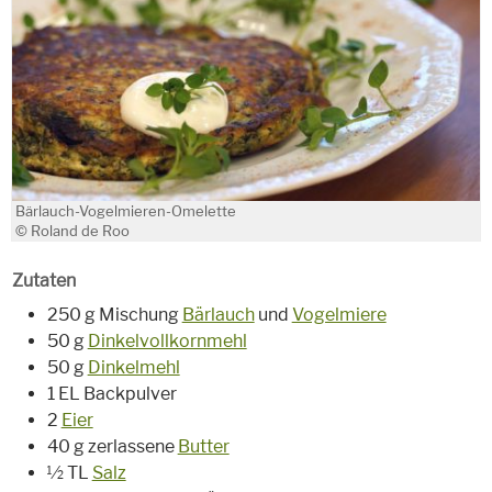
Bärlauch-Vogelmieren-Omelette
© Roland de Roo
Zutaten
250 g Mischung
Bärlauch
und
Vogelmiere
50 g
Dinkelvollkornmehl
50 g
Dinkelmehl
1 EL Backpulver
2
Eier
40 g zerlassene
Butter
½ TL
Salz