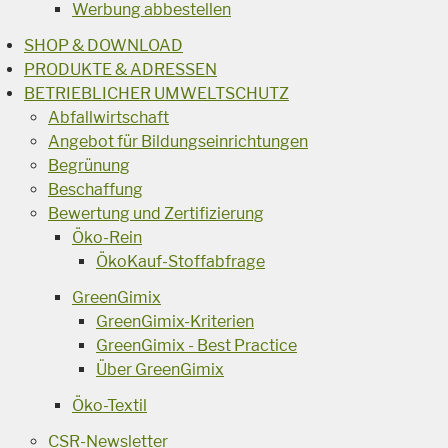
Werbung abbestellen
SHOP & DOWNLOAD
PRODUKTE & ADRESSEN
BETRIEBLICHER UMWELTSCHUTZ
Abfallwirtschaft
Angebot für Bildungseinrichtungen
Begrünung
Beschaffung
Bewertung und Zertifizierung
Öko-Rein
ÖkoKauf-Stoffabfrage
GreenGimix
GreenGimix-Kriterien
GreenGimix - Best Practice
Über GreenGimix
Öko-Textil
CSR-Newsletter