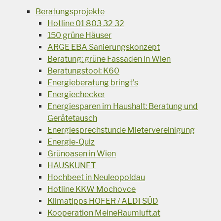
Beratungsprojekte
Hotline 01 803 32 32
150 grüne Häuser
ARGE EBA Sanierungskonzept
Beratung: grüne Fassaden in Wien
Beratungstool: K60
Energieberatung bringt's
Energiechecker
Energiesparen im Haushalt: Beratung und
Gerätetausch
Energiesprechstunde Mietervereinigung
Energie-Quiz
Grünoasen in Wien
HAUSKUNFT
Hochbeet in Neuleopoldau
Hotline KKW Mochovce
Klimatipps HOFER / ALDI SÜD
Kooperation MeineRaumluft.at