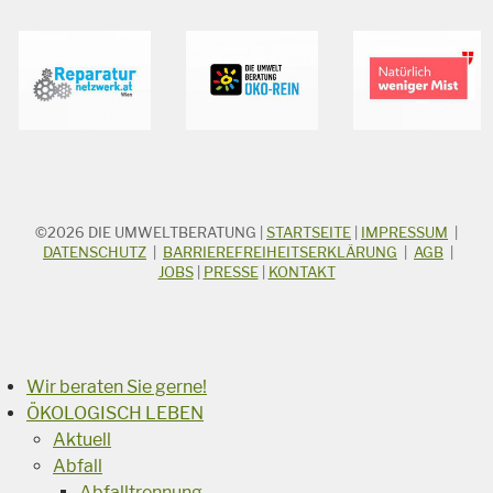
©2026
DIE UMWELTBERATUNG
|
STARTSEITE
|
IMPRESSUM
|
STICHWORTSUCHE
Suchbegriff
DATENSCHUTZ
|
BARRIEREFREIHEITSERKLÄRUNG
|
AGB
|
JOBS
|
PRESSE
|
KONTAKT
Suchen
Wir beraten Sie gerne!
ÖKOLOGISCH LEBEN
Aktuell
Abfall
Abfalltrennung