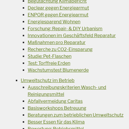
Begutachtung Klimabericht
Declear gegen Energiearmut
ENPOR gegen Energiearmut
Energiesparend Wohnen
Forschung: Repair- & DIY Urbanism
Innovationen im Geschäftsfeld Reparatur
Maßnahmen pro Reparatur
Recherche zu CO2-Einsparung
Studie: Pet-Flaschen
Test: Torffreie Erden
Wachstumstest Blumenerde
Umweltschutz im Betrieb
Ausschreibungskriterien Wasch- und
Reinigungsmittel
Abfallvermeidung Caritas
Basisworkshops Betreuung
Beratungen zum betrieblichen Umweltschutz
Besser Essen für das Klima
Bewertung: Betriebsmittel