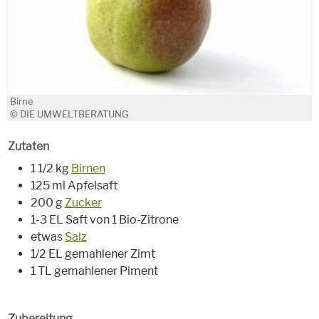
Birne
© DIE UMWELTBERATUNG
Zutaten
1 1/2 kg
Birnen
125 ml Apfelsaft
200 g
Zucker
1-3 EL Saft von 1 Bio-Zitrone
etwas
Salz
1/2 EL gemahlener Zimt
1 TL gemahlener Piment
Zubereitung