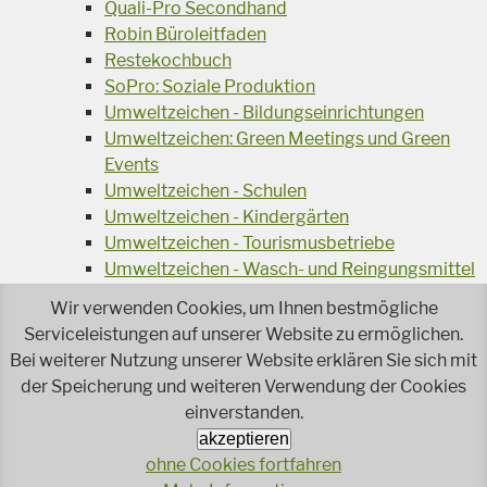
Quali-Pro Secondhand
Robin Büroleitfaden
Restekochbuch
SoPro: Soziale Produktion
Umweltzeichen - Bildungseinrichtungen
Umweltzeichen: Green Meetings und Green
Events
Umweltzeichen - Schulen
Umweltzeichen - Kindergärten
Umweltzeichen - Tourismusbetriebe
Umweltzeichen - Wasch- und Reingungsmittel
Veranstaltungsreihe Ressourcen-Effizienz
Wir verwenden Cookies, um Ihnen bestmögliche
Wiederverwendung von Elektroaltgeräten
Serviceleistungen auf unserer Website zu ermöglichen.
Wasser - das Businessgetränk
Bei weiterer Nutzung unserer Website erklären Sie sich mit
Wohnprojekt Parcours
der Speicherung und weiteren Verwendung der Cookies
Jetzt faire und ökologische Mode kaufen!
einverstanden.
Ökologisch Reinigen
akzeptieren
Reparieren leicht gemacht!
ohne Cookies fortfahren