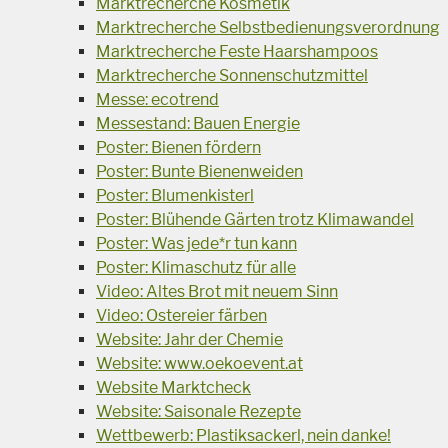
Marktrecherche Kosmetik
Marktrecherche Selbstbedienungsverordnung
Marktrecherche Feste Haarshampoos
Marktrecherche Sonnenschutzmittel
Messe: ecotrend
Messestand: Bauen Energie
Poster: Bienen fördern
Poster: Bunte Bienenweiden
Poster: Blumenkisterl
Poster: Blühende Gärten trotz Klimawandel
Poster: Was jede*r tun kann
Poster: Klimaschutz für alle
Video: Altes Brot mit neuem Sinn
Video: Ostereier färben
Website: Jahr der Chemie
Website: www.oekoevent.at
Website Marktcheck
Website: Saisonale Rezepte
Wettbewerb: Plastiksackerl, nein danke!