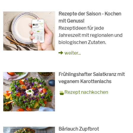
Rezepte der Saison - Kochen
mit Genuss!
Rezeptideen für jede
Jahreszeit mit regionalen und
biologischen Zutaten.
weiter...
Frühlingshafter Salatkranz mit
veganem Karottenlachs
Zubereitungszeit
90 Minuten
Rezept
4 Personen
Saison
Frühling
Rezept nachkochen
für
Schlagworte
Beilagen, Hauptspeisen, Jause,
Kinder, Salat, Vorspeisen,
vegetarisch
Bärlauch Zupfbrot