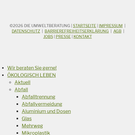
©2026
DIE UMWELTBERATUNG
|
STARTSEITE
|
IMPRESSUM
|
STICHWORTSUCHE
Suchbegriff
DATENSCHUTZ
|
BARRIEREFREIHEITSERKLÄRUNG
|
AGB
|
JOBS
|
PRESSE
|
KONTAKT
Suchen
Wir beraten Sie gerne!
ÖKOLOGISCH LEBEN
Aktuell
Abfall
Abfalltrennung
Abfallvermeidung
Aluminium und Dosen
Glas
Mehrweg
Mikroplastik