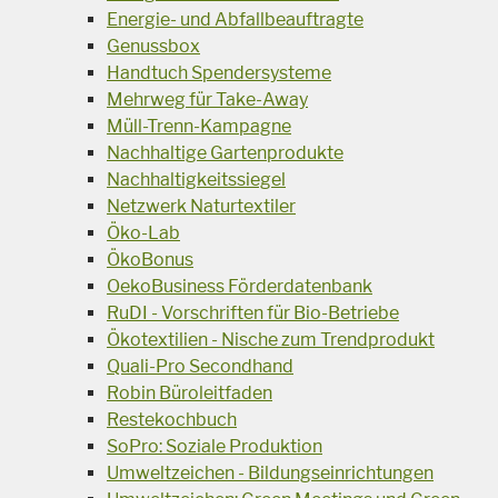
Energie- und Abfallbeauftragte
Genussbox
Handtuch Spendersysteme
Mehrweg für Take-Away
Müll-Trenn-Kampagne
Nachhaltige Gartenprodukte
Nachhaltigkeitssiegel
Netzwerk Naturtextiler
Öko-Lab
ÖkoBonus
OekoBusiness Förderdatenbank
RuDI - Vorschriften für Bio-Betriebe
Ökotextilien - Nische zum Trendprodukt
Quali-Pro Secondhand
Robin Büroleitfaden
Restekochbuch
SoPro: Soziale Produktion
Umweltzeichen - Bildungseinrichtungen