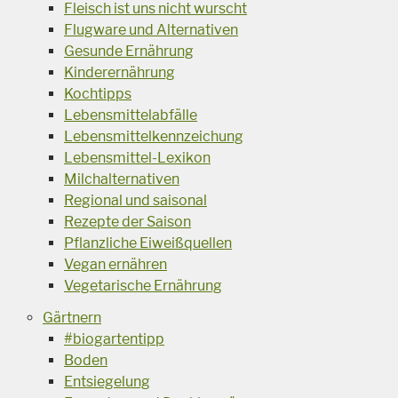
Fleisch ist uns nicht wurscht
Flugware und Alternativen
Gesunde Ernährung
Kinderernährung
Kochtipps
Lebensmittelabfälle
Lebensmittelkennzeichung
Lebensmittel-Lexikon
Milchalternativen
Regional und saisonal
Rezepte der Saison
Pflanzliche Eiweißquellen
Vegan ernähren
Vegetarische Ernährung
Gärtnern
#biogartentipp
Boden
Entsiegelung