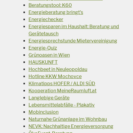
Beratungstool: K60
Energieberatung bringt's
Energiechecker
Energiesparen im Haushalt: Beratung und
Gerätetausch
Energiesprechstunde Mietervereinigung
Energie-Quiz
Grünoasen in Wien
HAUSKUNFT
Hochbeet in Neuleopoldau
Hotline KKW Mochovce
Klimatipps HOFER / ALDI SÜD
Kooperation MeineRaumluft.at
Langlebige Geräte
Lebensmittelabfälle - Plakativ
Mobinclusion
Naturnahe Grünanlage im Wohnbau
NEVK: Nachhaltige Energieversorgung