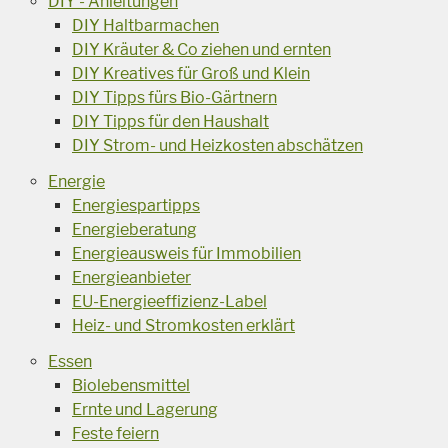
DIY - Anleitungen
DIY Haltbarmachen
DIY Kräuter & Co ziehen und ernten
DIY Kreatives für Groß und Klein
DIY Tipps fürs Bio-Gärtnern
DIY Tipps für den Haushalt
DIY Strom- und Heizkosten abschätzen
Energie
Energiespartipps
Energieberatung
Energieausweis für Immobilien
Energieanbieter
EU-Energieeffizienz-Label
Heiz- und Stromkosten erklärt
Essen
Biolebensmittel
Ernte und Lagerung
Feste feiern