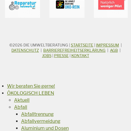
©2026
DIE UMWELTBERATUNG
|
STARTSEITE
|
IMPRESSUM
|
STICHWORTSUCHE
Suchbegriff
DATENSCHUTZ
|
BARRIEREFREIHEITSERKLÄRUNG
|
AGB
|
JOBS
|
PRESSE
|
KONTAKT
Suchen
Wir beraten Sie gerne!
ÖKOLOGISCH LEBEN
Aktuell
Abfall
Abfalltrennung
Abfallvermeidung
Aluminium und Dosen