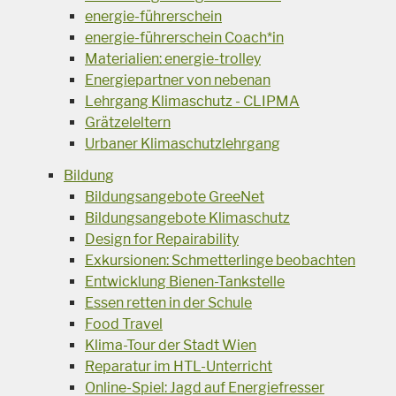
energie-führerschein
energie-führerschein Coach*in
Materialien: energie-trolley
Energiepartner von nebenan
Lehrgang Klimaschutz - CLIPMA
Grätzeleltern
Urbaner Klimaschutzlehrgang
Bildung
Bildungsangebote GreeNet
Bildungsangebote Klimaschutz
Design for Repairability
Exkursionen: Schmetterlinge beobachten
Entwicklung Bienen-Tankstelle
Essen retten in der Schule
Food Travel
Klima-Tour der Stadt Wien
Reparatur im HTL-Unterricht
Online-Spiel: Jagd auf Energiefresser