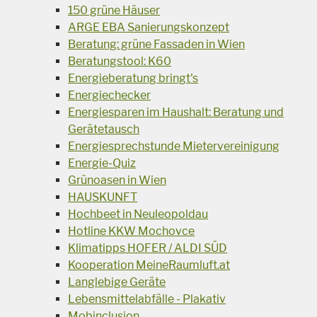
150 grüne Häuser
ARGE EBA Sanierungskonzept
Beratung: grüne Fassaden in Wien
Beratungstool: K60
Energieberatung bringt's
Energiechecker
Energiesparen im Haushalt: Beratung und
Gerätetausch
Energiesprechstunde Mietervereinigung
Energie-Quiz
Grünoasen in Wien
HAUSKUNFT
Hochbeet in Neuleopoldau
Hotline KKW Mochovce
Klimatipps HOFER / ALDI SÜD
Kooperation MeineRaumluft.at
Langlebige Geräte
Lebensmittelabfälle - Plakativ
Mobinclusion