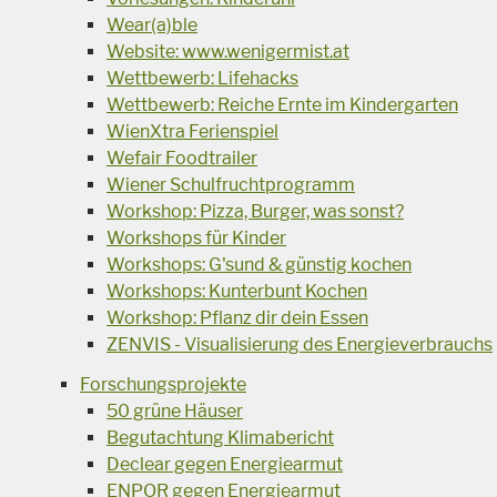
Wear(a)ble
Website: www.wenigermist.at
Wettbewerb: Lifehacks
Wettbewerb: Reiche Ernte im Kindergarten
WienXtra Ferienspiel
Wefair Foodtrailer
Wiener Schulfruchtprogramm
Workshop: Pizza, Burger, was sonst?
Workshops für Kinder
Workshops: G'sund & günstig kochen
Workshops: Kunterbunt Kochen
Workshop: Pflanz dir dein Essen
ZENVIS - Visualisierung des Energieverbrauchs
Forschungsprojekte
50 grüne Häuser
Begutachtung Klimabericht
Declear gegen Energiearmut
ENPOR gegen Energiearmut