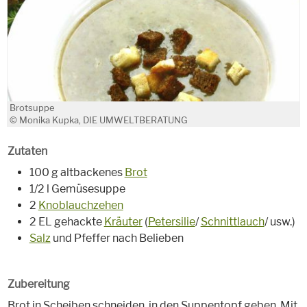
Brotsuppe
© Monika Kupka, DIE UMWELTBERATUNG
Zutaten
100 g altbackenes
Brot
1/2 l Gemüsesuppe
2
Knoblauchzehen
2 EL gehackte
Kräuter
(
Petersilie
/
Schnittlauch
/ usw.)
Salz
und Pfeffer nach Belieben
Zubereitung
Brot in Scheiben schneiden, in den Suppentopf geben. Mit