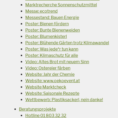
Marktrecherche Sonnenschutzmittel
Messe: ecotrend
Messestand: Bauen Energie
Poster: Bienen fördern
Poster: Bunte Bienenweiden
Poster: Blumenkisterl
Poster: Blühende Gärten trotz Klimawandel
Poster: Was jede*r tun kann
Poster: Klimaschutz für alle
Video: Altes Brot mit neuem Sinn
Video: Ostereier färben
Website: Jahr der Chemie
Website: www.oekoevent.at
Website Marktcheck
Website: Saisonale Rezepte
Wettbewerb: Plastiksackerl, nein danke!
Beratungsprojekte
Hotline 01 803 32 32