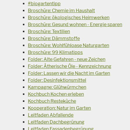
#biogartentipp
Broschüre: Chemie im Haushalt
Broschüre: ökologisches Heimwerken
Broschüre: Gesund wohnen - Energie sparen
Broschüre: Textilien
Broschüre: Dämmstoffe
Broschüre: Wohlfühloase Naturgarten
Broschüre: 99 Klimatipps
Folder: Alte Gefahren - neue Zeichen
Folder: Ätherische Öle - Kennzeichnung
Folder: Lassen wir die Nacht im Garten
Folder: Desinfektionsmittel
Kampagne: Glühwürmchen
Kochbuch Kochen erleben
Kochbuch Resteküche
Kooperation: Natur im Garten
Leitfaden Abfallende
Leitfaden Dachbegrünung
Leitfaden Fassadenbegrünung