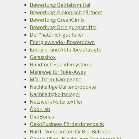
Bewertung: Betriebsmittel
Bewertung: Biologisch gärtnern
Bewertung: GreenGimix
Bewertung: Reinigungsmittel
Der "natürlich gut Teller"
Energiewende - Powerdown
Energie- und Abfallbeauftragte
Genussbox
Handtuch Spendersysteme
Mehrweg für Take-Away
Müll-Trenn-Kampagne
Nachhaltige Gartenprodukte
Nachhaltigkeitssiegel
Netzwerk Naturtextiler
Öko-Lab
ÖkoBonus
OekoBusiness Förderdatenbank
RuDI - Vorschriften für Bio-Betriebe