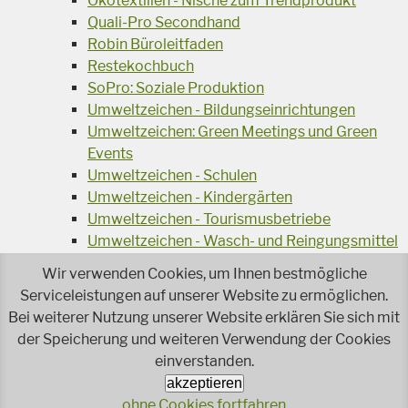
Ökotextilien - Nische zum Trendprodukt
Quali-Pro Secondhand
Robin Büroleitfaden
Restekochbuch
SoPro: Soziale Produktion
Umweltzeichen - Bildungseinrichtungen
Umweltzeichen: Green Meetings und Green
Events
Umweltzeichen - Schulen
Umweltzeichen - Kindergärten
Umweltzeichen - Tourismusbetriebe
Umweltzeichen - Wasch- und Reingungsmittel
Veranstaltungsreihe Ressourcen-Effizienz
Wir verwenden Cookies, um Ihnen bestmögliche
Wiederverwendung von Elektroaltgeräten
Serviceleistungen auf unserer Website zu ermöglichen.
Wasser - das Businessgetränk
Bei weiterer Nutzung unserer Website erklären Sie sich mit
Wohnprojekt Parcours
der Speicherung und weiteren Verwendung der Cookies
Jetzt faire und ökologische Mode kaufen!
einverstanden.
Ökologisch Reinigen
akzeptieren
Reparieren leicht gemacht!
ohne Cookies fortfahren