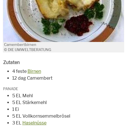
Camembertbirnen
© DIE UMWELTBERATUNG
Zutaten
4 feste
Birnen
12 dag Camembert
PANADE
5 EL Mehl
5 EL Stärkemehl
1 Ei
5 EL Vollkornsemmelbrösel
3 EL
Haselnüsse