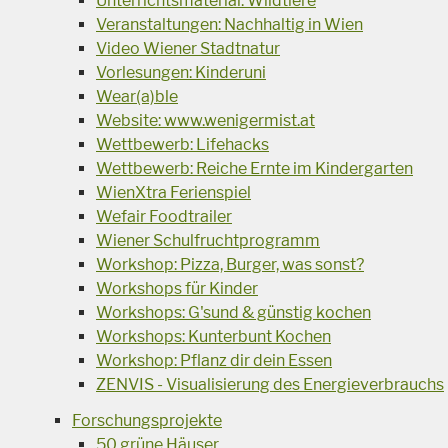
Unterrichtsmaterial: Wildtiere
Veranstaltungen: Nachhaltig in Wien
Video Wiener Stadtnatur
Vorlesungen: Kinderuni
Wear(a)ble
Website: www.wenigermist.at
Wettbewerb: Lifehacks
Wettbewerb: Reiche Ernte im Kindergarten
WienXtra Ferienspiel
Wefair Foodtrailer
Wiener Schulfruchtprogramm
Workshop: Pizza, Burger, was sonst?
Workshops für Kinder
Workshops: G'sund & günstig kochen
Workshops: Kunterbunt Kochen
Workshop: Pflanz dir dein Essen
ZENVIS - Visualisierung des Energieverbrauchs
Forschungsprojekte
50 grüne Häuser