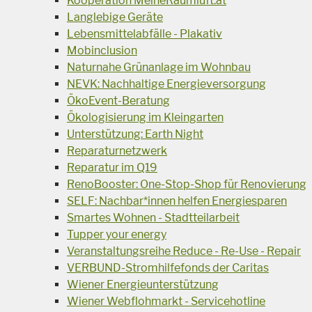
Kooperation MeineRaumluft.at
Langlebige Geräte
Lebensmittelabfälle - Plakativ
Mobinclusion
Naturnahe Grünanlage im Wohnbau
NEVK: Nachhaltige Energieversorgung
ÖkoEvent-Beratung
Ökologisierung im Kleingarten
Unterstützung: Earth Night
Reparaturnetzwerk
Reparatur im Q19
RenoBooster: One-Stop-Shop für Renovierung
SELF: Nachbar*innen helfen Energiesparen
Smartes Wohnen - Stadtteilarbeit
Tupper your energy
Veranstaltungsreihe Reduce - Re-Use - Repair
VERBUND-Stromhilfefonds der Caritas
Wiener Energieunterstützung
Wiener Webflohmarkt - Servicehotline