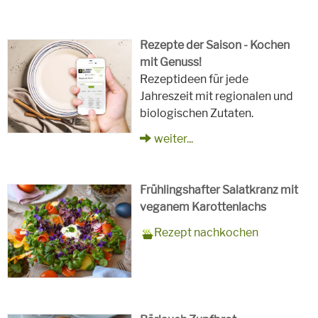
Rezepte der Saison - Kochen
mit Genuss!
Rezeptideen für jede
Jahreszeit mit regionalen und
biologischen Zutaten.
weiter...
Frühlingshafter Salatkranz mit
veganem Karottenlachs
Zubereitungszeit
90 Minuten
Rezept
4 Personen
Saison
Frühling
Rezept nachkochen
für
Schlagworte
Beilagen, Hauptspeisen, Jause,
Kinder, Salat, Vorspeisen,
vegetarisch