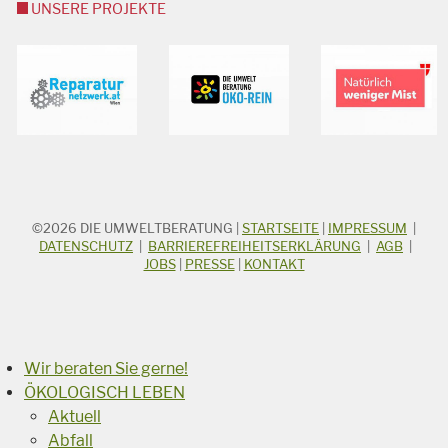
UNSERE PROJEKTE
©2026
DIE UMWELTBERATUNG
|
STARTSEITE
|
IMPRESSUM
|
STICHWORTSUCHE
Suchbegriff
DATENSCHUTZ
|
BARRIEREFREIHEITSERKLÄRUNG
|
AGB
|
JOBS
|
PRESSE
|
KONTAKT
Suchen
Wir beraten Sie gerne!
ÖKOLOGISCH LEBEN
Aktuell
Abfall