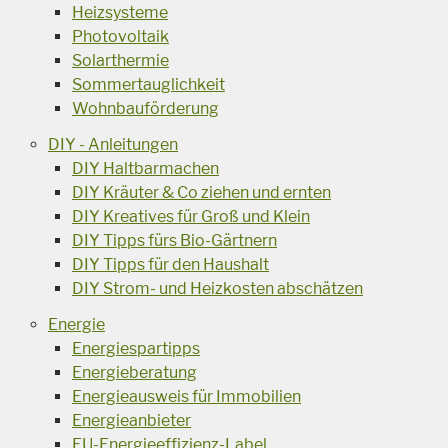
Heizsysteme
Photovoltaik
Solarthermie
Sommertauglichkeit
Wohnbauförderung
DIY - Anleitungen
DIY Haltbarmachen
DIY Kräuter & Co ziehen und ernten
DIY Kreatives für Groß und Klein
DIY Tipps fürs Bio-Gärtnern
DIY Tipps für den Haushalt
DIY Strom- und Heizkosten abschätzen
Energie
Energiespartipps
Energieberatung
Energieausweis für Immobilien
Energieanbieter
EU-Energieeffizienz-Label