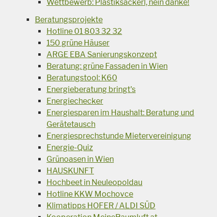
Wettbewerb: Plastiksackerl, nein danke!
Beratungsprojekte
Hotline 01 803 32 32
150 grüne Häuser
ARGE EBA Sanierungskonzept
Beratung: grüne Fassaden in Wien
Beratungstool: K60
Energieberatung bringt's
Energiechecker
Energiesparen im Haushalt: Beratung und
Gerätetausch
Energiesprechstunde Mietervereinigung
Energie-Quiz
Grünoasen in Wien
HAUSKUNFT
Hochbeet in Neuleopoldau
Hotline KKW Mochovce
Klimatipps HOFER / ALDI SÜD