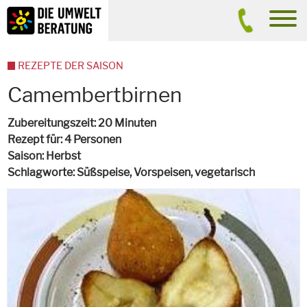
Inhalt
Suche
men
REZEPTE DER SAISON
Camembertbirnen
Zubereitungszeit
20 Minuten
Rezept für
4 Personen
Saison
Herbst
Schlagworte
Süßspeise, Vorspeisen,
vegetarisch