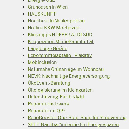
Energie-Quiz
Grünoasen in Wien
HAUSKUNFT
Hochbeet in Neuleopoldau
Hotline KKW Mochovce
Klimatipps HOFER / ALDI SÜD
Kooperation MeineRaumluft.at
Langlebige Geräte
Lebensmittelabfälle - Plakativ
Mobinclusion
Naturnahe Grünanlage im Wohnbau
NEVK: Nachhaltige Energieversorgung
ÖkoEvent-Beratung
Ökologisierung im Kleingarten
Unterstützung: Earth Night
Reparaturnetzwerk
Reparatur im Q19
RenoBooster: One-Stop-Shop für Renovierung
SELF: Nachbar*innen helfen Energiesparen