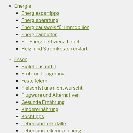
Energie
Energiespartipps
Energieberatung
Energieausweis für Immobilien
Energieanbieter
EU-Energieeffizienz-Label
Heiz- und Stromkosten erklärt
Essen
Biolebensmittel
Ernte und Lagerung
Feste feiern
Fleisch ist uns nicht wurscht
Flugware und Alternativen
Gesunde Ernährung
Kinderernährung
Kochtipps
Lebensmittelabfälle
Lebensmittelkennzeichung