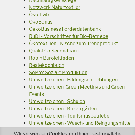
Nachhaltigkeitssiegel
Netzwerk Naturtextiler
Öko-Lab
ÖkoBonus
OekoBusiness Förderdatenbank
RuDI - Vorschriften für Bio-Betriebe
Ökotextilien - Nische zum Trendprodukt
Quali-Pro Secondhand
Robin Büroleitfaden
Restekochbuch
SoPro: Soziale Produktion
Umweltzeichen - Bildungseinrichtungen
Umweltzeichen: Green Meetings und Green
Events
Umweltzeichen - Schulen
Umweltzeichen - Kindergärten
Umweltzeichen - Tourismusbetriebe
Umweltzeichen - Wasch- und Reingungsmittel
Veranstaltungsreihe Ressourcen-Effizienz
Wir verwenden Cookies, um Ihnen bestmögliche