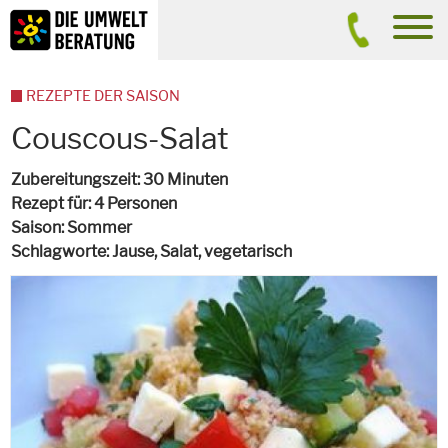
Inhalt
Suche
men
REZEPTE DER SAISON
Couscous-Salat
Zubereitungszeit
30 Minuten
Rezept für
4 Personen
Saison
Sommer
Schlagworte
Jause, Salat,
vegetarisch