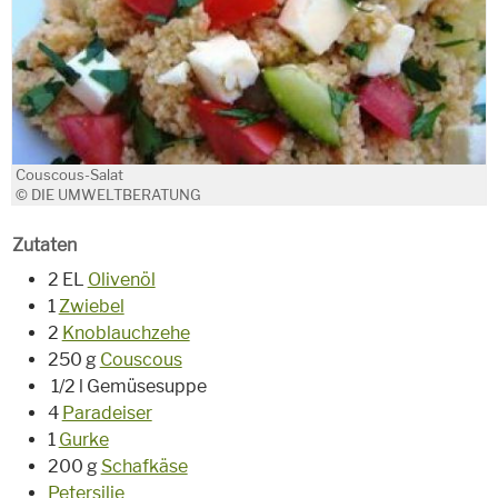
Couscous-Salat
© DIE UMWELTBERATUNG
Zutaten
2 EL
Olivenöl
1
Zwiebel
2
Knoblauchzehe
250 g
Couscous
1/2 l Gemüsesuppe
4
Paradeiser
1
Gurke
200 g
Schafkäse
Petersilie