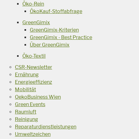
Öko-Rein
ÖkoKauf-Stoffabfrage
GreenGimix
GreenGimix-Kriterien
GreenGimix - Best Practice
Über GreenGimix
Öko-Textil
CSR-Newsletter
Ernährung
Energieeffizienz
Mobilität
OekoBusiness Wien
Green Events
Raumluft
Reinigung
Reparaturdienstleistungen
Umweltzeichen