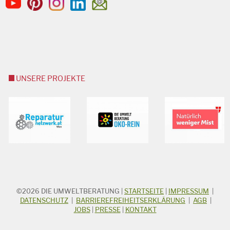
UNSERE PROJEKTE
©2026
DIE UMWELTBERATUNG
|
STARTSEITE
|
IMPRESSUM
|
STICHWORTSUCHE
Suchbegriff
DATENSCHUTZ
|
BARRIEREFREIHEITSERKLÄRUNG
|
AGB
|
JOBS
|
PRESSE
|
KONTAKT