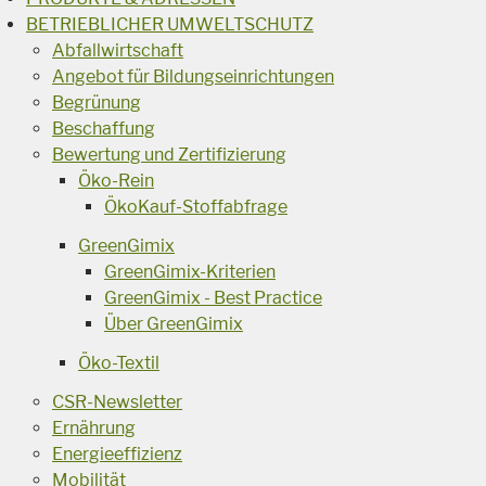
BETRIEBLICHER UMWELTSCHUTZ
Abfallwirtschaft
Angebot für Bildungseinrichtungen
Begrünung
Beschaffung
Bewertung und Zertifizierung
Öko-Rein
ÖkoKauf-Stoffabfrage
GreenGimix
GreenGimix-Kriterien
GreenGimix - Best Practice
Über GreenGimix
Öko-Textil
CSR-Newsletter
Ernährung
Energieeffizienz
Mobilität