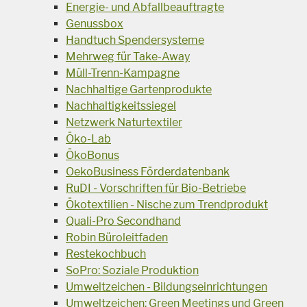
Energie- und Abfallbeauftragte
Genussbox
Handtuch Spendersysteme
Mehrweg für Take-Away
Müll-Trenn-Kampagne
Nachhaltige Gartenprodukte
Nachhaltigkeitssiegel
Netzwerk Naturtextiler
Öko-Lab
ÖkoBonus
OekoBusiness Förderdatenbank
RuDI - Vorschriften für Bio-Betriebe
Ökotextilien - Nische zum Trendprodukt
Quali-Pro Secondhand
Robin Büroleitfaden
Restekochbuch
SoPro: Soziale Produktion
Umweltzeichen - Bildungseinrichtungen
Umweltzeichen: Green Meetings und Green