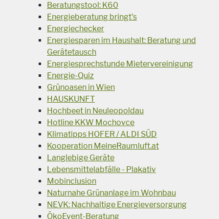
Beratungstool: K60
Energieberatung bringt's
Energiechecker
Energiesparen im Haushalt: Beratung und
Gerätetausch
Energiesprechstunde Mietervereinigung
Energie-Quiz
Grünoasen in Wien
HAUSKUNFT
Hochbeet in Neuleopoldau
Hotline KKW Mochovce
Klimatipps HOFER / ALDI SÜD
Kooperation MeineRaumluft.at
Langlebige Geräte
Lebensmittelabfälle - Plakativ
Mobinclusion
Naturnahe Grünanlage im Wohnbau
NEVK: Nachhaltige Energieversorgung
ÖkoEvent-Beratung