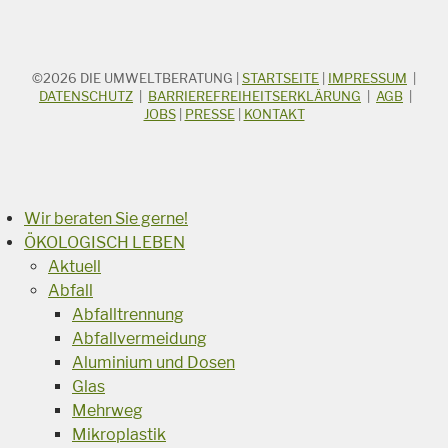
©2026
DIE UMWELTBERATUNG
|
STARTSEITE
|
IMPRESSUM
|
STICHWORTSUCHE
Suchbegriff
DATENSCHUTZ
|
BARRIEREFREIHEITSERKLÄRUNG
|
AGB
|
JOBS
|
PRESSE
|
KONTAKT
Suchen
Wir beraten Sie gerne!
ÖKOLOGISCH LEBEN
Aktuell
Abfall
Abfalltrennung
Abfallvermeidung
Aluminium und Dosen
Glas
Mehrweg
Mikroplastik