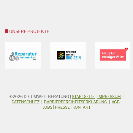
UNSERE PROJEKTE
©2026
DIE UMWELTBERATUNG
|
STARTSEITE
|
IMPRESSUM
|
STICHWORTSUCHE
Suchbegriff
DATENSCHUTZ
|
BARRIEREFREIHEITSERKLÄRUNG
|
AGB
|
JOBS
|
PRESSE
|
KONTAKT
Suchen