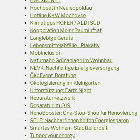
HAUSKUNFT
Hochbeet in Neuleopoldau
Hotline KKW Mochovce
Klimatipps HOFER / ALDI SÜD
Kooperation MeineRaumluft.at
Langlebige Geräte
Lebensmittelabfälle - Plakativ
Mobinclusion
Naturnahe Grünanlage im Wohnbau
NEVK: Nachhaltige Energieversorgung
ÖkoEvent-Beratung
Ökologisierung im Kleingarten
Unterstützung: Earth Night
Reparaturnetzwerk
Reparatur im Q19
RenoBooster: One-Stop-Shop für Renovierung
SELF: Nachbar*innen helfen Energiesparen
Smartes Wohnen - Stadtteilarbeit
Tupper your energy