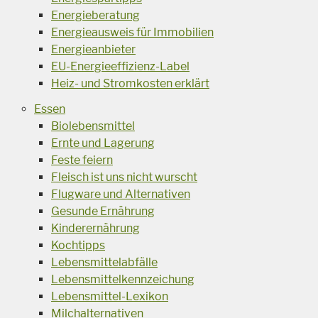
Energieberatung
Energieausweis für Immobilien
Energieanbieter
EU-Energieeffizienz-Label
Heiz- und Stromkosten erklärt
Essen
Biolebensmittel
Ernte und Lagerung
Feste feiern
Fleisch ist uns nicht wurscht
Flugware und Alternativen
Gesunde Ernährung
Kinderernährung
Kochtipps
Lebensmittelabfälle
Lebensmittelkennzeichung
Lebensmittel-Lexikon
Milchalternativen