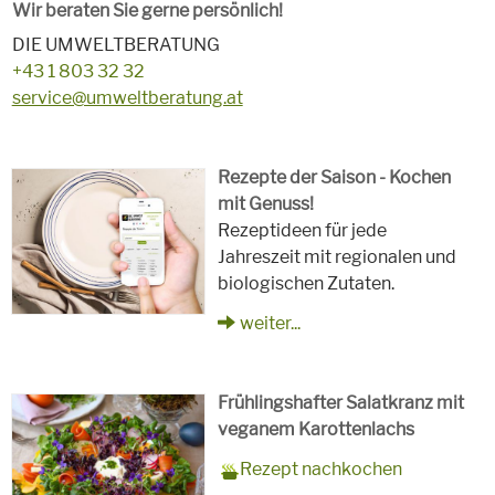
Wir beraten Sie gerne persönlich!
DIE UMWELTBERATUNG
+43 1 803 32 32
service@umweltberatung.at
Rezepte der Saison - Kochen
mit Genuss!
Rezeptideen für jede
Jahreszeit mit regionalen und
biologischen Zutaten.
weiter...
Frühlingshafter Salatkranz mit
veganem Karottenlachs
Zubereitungszeit
90 Minuten
Rezept
4 Personen
Saison
Frühling
Rezept nachkochen
für
Schlagworte
Beilagen, Hauptspeisen, Jause,