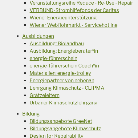
Veranstaltungsreihe Reduce - Re-Use - Repair
VERBUND-Stromhilfefonds der Caritas
Wiener Energieunterstützung
Wiener Webflohmarkt - Servicehotline
Ausbildungen
Ausbildung: Biolandbau
Ausbildung: Energieberater*in
energie-führerschein
energie-führerschein Coach*in
Materialien: energie-trolley
Energiepartner von nebenan
Lehrgang Klimaschutz - CLIPMA
Grätzeleltern
Urbaner Klimaschutzlehrgang
Bildung
Bildungsangebote GreeNet
Bildungsangebote Klimaschutz
Design for Repairability