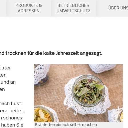
PRODUKTE &
BETRIEBLICHER
ÜBER UN
ADRESSEN
UMWELTSCHUTZ
d trocknen für die kalte Jahreszeit angesagt.
äuter
ten
 und an
en
nach Lust
erarbeitet.
in schönes
 haben Sie
Kräutertee einfach selber machen