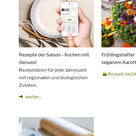
Rezepte der Saison - Kochen mit
Frühlingshafter
Genuss!
veganem Karott
Rezeptideen für jede Jahreszeit
Zubereitungsze
90 Minuten
Rezept
4 Personen
Saison
Frühling
Rezept nach
mit regionalen und biologischen
für
Schlagworte
Beilagen, Haupt
Zutaten.
Kinder, Salat, V
vegetarisch
weiter...