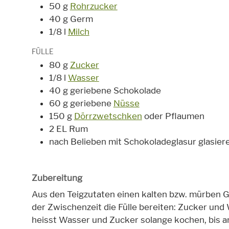
50 g
Rohrzucker
40 g Germ
1/8 l
Milch
FÜLLE
80 g
Zucker
1/8 l
Wasser
40 g geriebene Schokolade
60 g geriebene
Nüsse
150 g
Dörrzwetschken
oder Pflaumen
2 EL Rum
nach Belieben mit Schokoladeglasur glasier
Zubereitung
Aus den Teigzutaten einen kalten bzw. mürben Ge
der Zwischenzeit die Fülle bereiten: Zucker und 
heisst Wasser und Zucker solange kochen, bis a