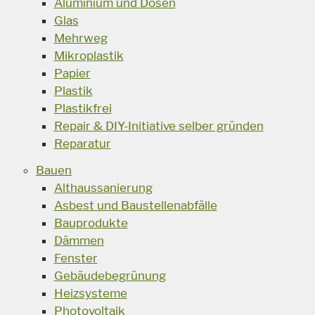
Aluminium und Dosen
Glas
Mehrweg
Mikroplastik
Papier
Plastik
Plastikfrei
Repair & DIY-Initiative selber gründen
Reparatur
Bauen
Althaussanierung
Asbest und Baustellenabfälle
Bauprodukte
Dämmen
Fenster
Gebäudebegrünung
Heizsysteme
Photovoltaik