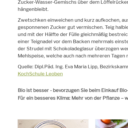
Zucker-Wasser-Gemischs über dem Löffelrücken 
hängenbleibt.
Zwetschken einweichen und kurz aufkochen, aus
gesponnenen Zucker gut vermischen. Teig halbi
und mit der Hälfte der Fülle gleichmäßig bestrei
einer Teignadel vor dem Backen mehrmals einst
der Strudel mit Schokoladeglasur überzogen werd
Mehlspeise, welche auch nach mehreren Tagen 
Quelle: Dipl.Päd. Ing. Eva Maria Lipp, Bezirkska
KochSchule Leoben
Bio ist besser - bevorzugen Sie beim Einkauf Bi
Für ein besseres Klima: Mehr von der Pflanze – 