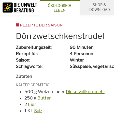
Inhalt
SHOP &
ÖKOLOGISCH
Suche
DOWNLOAD
LEBEN
REZEPTE DER SAISON
Dörrzwetschkenstrudel
Zubereitungszeit
90 Minuten
Rezept für
4 Personen
Saison
Winter
Schlagworte
Süßspeise,
vegetaris
Zutaten
KALTER GERMTEIG
500 g Weizen- oder
Dinkelvollkornmehl
250 g
Butter
2
Eier
1 KL
Salz