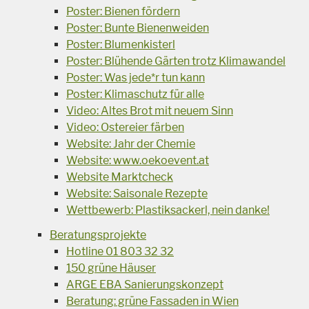
Poster: Bienen fördern
Poster: Bunte Bienenweiden
Poster: Blumenkisterl
Poster: Blühende Gärten trotz Klimawandel
Poster: Was jede*r tun kann
Poster: Klimaschutz für alle
Video: Altes Brot mit neuem Sinn
Video: Ostereier färben
Website: Jahr der Chemie
Website: www.oekoevent.at
Website Marktcheck
Website: Saisonale Rezepte
Wettbewerb: Plastiksackerl, nein danke!
Beratungsprojekte
Hotline 01 803 32 32
150 grüne Häuser
ARGE EBA Sanierungskonzept
Beratung: grüne Fassaden in Wien