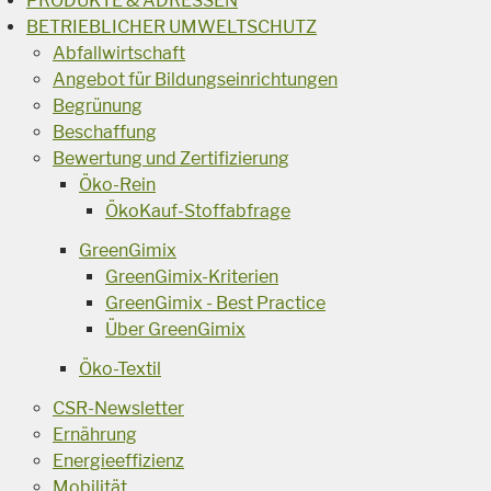
PRODUKTE & ADRESSEN
BETRIEBLICHER UMWELTSCHUTZ
Abfallwirtschaft
Angebot für Bildungseinrichtungen
Begrünung
Beschaffung
Bewertung und Zertifizierung
Öko-Rein
ÖkoKauf-Stoffabfrage
GreenGimix
GreenGimix-Kriterien
GreenGimix - Best Practice
Über GreenGimix
Öko-Textil
CSR-Newsletter
Ernährung
Energieeffizienz
Mobilität