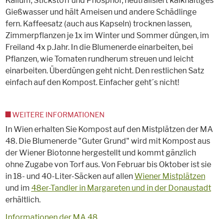
Kalium, Stickstoff und Phosphor, neutralisiert kalkhaltiges
Gießwasser und hält Ameisen und andere Schädlinge
fern. Kaffeesatz (auch aus Kapseln) trocknen lassen,
Zimmerpflanzen je 1x im Winter und Sommer düngen, im
Freiland 4x p.Jahr. In die Blumenerde einarbeiten, bei
Pflanzen, wie Tomaten rundherum streuen und leicht
einarbeiten. Überdüngen geht nicht. Den restlichen Satz
einfach auf den Kompost. Einfacher geht´s nicht!
WEITERE INFORMATIONEN
In Wien erhalten Sie Kompost auf den Mistplätzen der MA
48. Die Blumenerde "Guter Grund" wird mit Kompost aus
der Wiener Biotonne hergestellt und kommt gänzlich
ohne Zugabe von Torf aus. Von Februar bis Oktober ist sie
in 18- und 40-Liter-Säcken auf allen
Wiener Mistplätzen
und im
48er-Tandler in Margareten und in der Donaustadt
erhältlich.
Informationen der MA 48