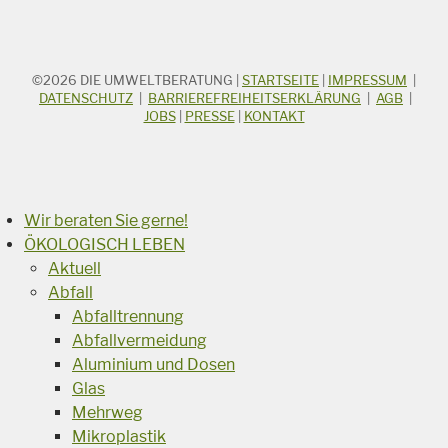
©2026
DIE UMWELTBERATUNG
|
STARTSEITE
|
IMPRESSUM
|
STICHWORTSUCHE
Suchbegriff
DATENSCHUTZ
|
BARRIEREFREIHEITSERKLÄRUNG
|
AGB
|
JOBS
|
PRESSE
|
KONTAKT
Suchen
Wir beraten Sie gerne!
ÖKOLOGISCH LEBEN
Aktuell
Abfall
Abfalltrennung
Abfallvermeidung
Aluminium und Dosen
Glas
Mehrweg
Mikroplastik