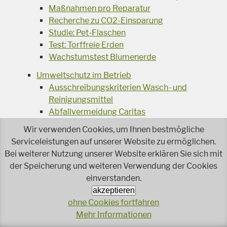
Maßnahmen pro Reparatur
Recherche zu CO2-Einsparung
Studie: Pet-Flaschen
Test: Torffreie Erden
Wachstumstest Blumenerde
Umweltschutz im Betrieb
Ausschreibungskriterien Wasch- und
Reinigungsmittel
Abfallvermeidung Caritas
Basisworkshops Betreuung
Wir verwenden Cookies, um Ihnen bestmögliche
Beratungen zum betrieblichen Umweltschutz
Serviceleistungen auf unserer Website zu ermöglichen.
Besser Essen für das Klima
Bei weiterer Nutzung unserer Website erklären Sie sich mit
Bewertung: Betriebsmittel
der Speicherung und weiteren Verwendung der Cookies
Bewertung: Biologisch gärtnern
einverstanden.
Bewertung: GreenGimix
akzeptieren
Bewertung: Reinigungsmittel
ohne Cookies fortfahren
Der "natürlich gut Teller"
Mehr Informationen
Energiewende - Powerdown