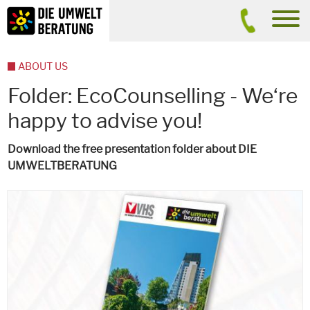
Inhalt
Suche
men
ABOUT US
Folder: EcoCounselling - We‘re
happy to advise you!
Download the free presentation folder about DIE
UMWELTBERATUNG