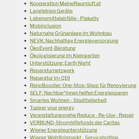
Kooperation MeineRaumluft.at
Langlebige Geräte
Lebensmittelabfälle - Plakativ
Mobinclusion
Naturnahe Grünanlage im Wohnbau
NEVK: Nachhaltige Energieversorgung
ÖkoEvent-Beratung
Ökologisierung im Kleingarten
Unterstützung: Earth Night
Reparaturnetzwerk
Reparatur im Q19
RenoBooster: One-Stop-Shop für Renovierung
SELF: Nachbar*innen helfen Energiesparen
Smartes Wohnen - Stadtteilarbeit
Tupper your energy
Veranstaltungsreihe Reduce - Re-Use - Repair
VERBUND-Stromhilfefonds der Caritas
Wiener Energieunterstützung
Wiener Webflohmarkt - Servicehotline