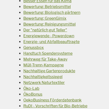
Besser Essen für das Klima
Bewertung: Betriebsmittel
Bewertung: Biologisch gärtnern
Bewertung: GreenGimix
Bewertung: Reinigungsmittel
Der "natürlich gut Teller"
Energiewende - Powerdown
Energie- und Abfallbeauftragte
Genussbox
Handtuch Spendersysteme
Mehrweg für Take-Away
Müll-Trenn-Kampagne
Nachhaltige Gartenprodukte
Nachhaltigkeitssiegel
Netzwerk Naturtextiler
Öko-Lab
ÖkoBonus
OekoBusiness Förderdatenbank
RuDI - Vorschriften für Bio-Betriebe