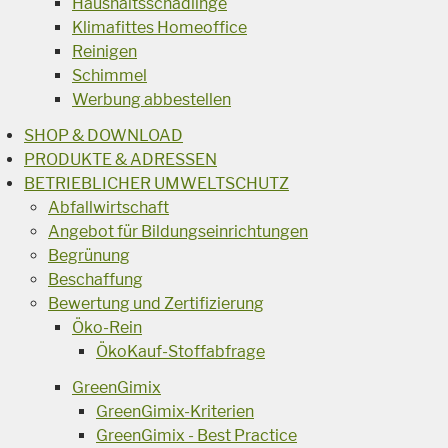
Haushaltsschädlinge
Klimafittes Homeoffice
Reinigen
Schimmel
Werbung abbestellen
SHOP & DOWNLOAD
PRODUKTE & ADRESSEN
BETRIEBLICHER UMWELTSCHUTZ
Abfallwirtschaft
Angebot für Bildungseinrichtungen
Begrünung
Beschaffung
Bewertung und Zertifizierung
Öko-Rein
ÖkoKauf-Stoffabfrage
GreenGimix
GreenGimix-Kriterien
GreenGimix - Best Practice