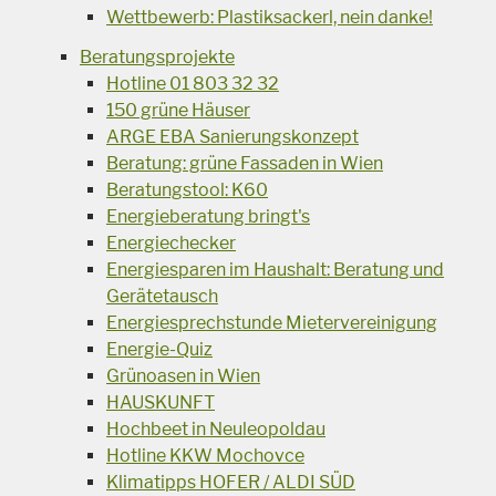
Wettbewerb: Plastiksackerl, nein danke!
Beratungsprojekte
Hotline 01 803 32 32
150 grüne Häuser
ARGE EBA Sanierungskonzept
Beratung: grüne Fassaden in Wien
Beratungstool: K60
Energieberatung bringt's
Energiechecker
Energiesparen im Haushalt: Beratung und
Gerätetausch
Energiesprechstunde Mietervereinigung
Energie-Quiz
Grünoasen in Wien
HAUSKUNFT
Hochbeet in Neuleopoldau
Hotline KKW Mochovce
Klimatipps HOFER / ALDI SÜD