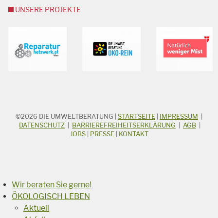
UNSERE PROJEKTE
©2026
DIE UMWELTBERATUNG
|
STARTSEITE
|
IMPRESSUM
|
STICHWORTSUCHE
Suchbegriff
DATENSCHUTZ
|
BARRIEREFREIHEITSERKLÄRUNG
|
AGB
|
JOBS
|
PRESSE
|
KONTAKT
Suchen
Wir beraten Sie gerne!
ÖKOLOGISCH LEBEN
Aktuell