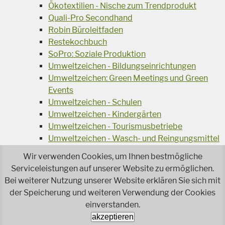
Ökotextilien - Nische zum Trendprodukt
Quali-Pro Secondhand
Robin Büroleitfaden
Restekochbuch
SoPro: Soziale Produktion
Umweltzeichen - Bildungseinrichtungen
Umweltzeichen: Green Meetings und Green
Events
Umweltzeichen - Schulen
Umweltzeichen - Kindergärten
Umweltzeichen - Tourismusbetriebe
Umweltzeichen - Wasch- und Reingungsmittel
Veranstaltungsreihe Ressourcen-Effizienz
Wir verwenden Cookies, um Ihnen bestmögliche
Wiederverwendung von Elektroaltgeräten
Serviceleistungen auf unserer Website zu ermöglichen.
Wasser - das Businessgetränk
Bei weiterer Nutzung unserer Website erklären Sie sich mit
Wohnprojekt Parcours
der Speicherung und weiteren Verwendung der Cookies
einverstanden.
Jetzt faire und ökologische Mode kaufen!
Ökologisch Reinigen
akzeptieren