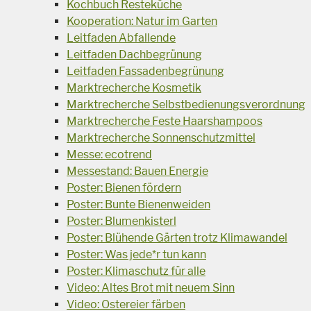
Kochbuch Resteküche
Kooperation: Natur im Garten
Leitfaden Abfallende
Leitfaden Dachbegrünung
Leitfaden Fassadenbegrünung
Marktrecherche Kosmetik
Marktrecherche Selbstbedienungsverordnung
Marktrecherche Feste Haarshampoos
Marktrecherche Sonnenschutzmittel
Messe: ecotrend
Messestand: Bauen Energie
Poster: Bienen fördern
Poster: Bunte Bienenweiden
Poster: Blumenkisterl
Poster: Blühende Gärten trotz Klimawandel
Poster: Was jede*r tun kann
Poster: Klimaschutz für alle
Video: Altes Brot mit neuem Sinn
Video: Ostereier färben