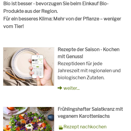
Bio ist besser - bevorzugen Sie beim Einkauf Bio-
Produkte aus der Region.
Für ein besseres Klima: Mehr von der Pflanze – weniger
vom Tier!
Rezepte der Saison - Kochen
mit Genuss!
Rezeptideen für jede
Jahreszeit mit regionalen und
biologischen Zutaten.
weiter...
Frühlingshafter Salatkranz mit
veganem Karottenlachs
Zubereitungszeit
90 Minuten
Rezept
4 Personen
Saison
Frühling
Rezept nachkochen
für
Schlagworte
Beilagen, Hauptspeisen, Jause,