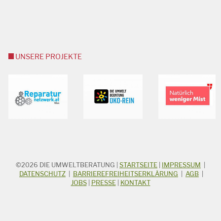
UNSERE PROJEKTE
©2026
DIE UMWELTBERATUNG
|
STARTSEITE
|
IMPRESSUM
|
STICHWORTSUCHE
Suchbegriff
DATENSCHUTZ
|
BARRIEREFREIHEITSERKLÄRUNG
|
AGB
|
JOBS
|
PRESSE
|
KONTAKT
Suchen