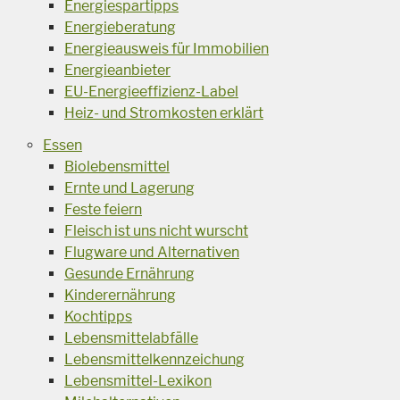
Energiespartipps
Energieberatung
Energieausweis für Immobilien
Energieanbieter
EU-Energieeffizienz-Label
Heiz- und Stromkosten erklärt
Essen
Biolebensmittel
Ernte und Lagerung
Feste feiern
Fleisch ist uns nicht wurscht
Flugware und Alternativen
Gesunde Ernährung
Kinderernährung
Kochtipps
Lebensmittelabfälle
Lebensmittelkennzeichung
Lebensmittel-Lexikon