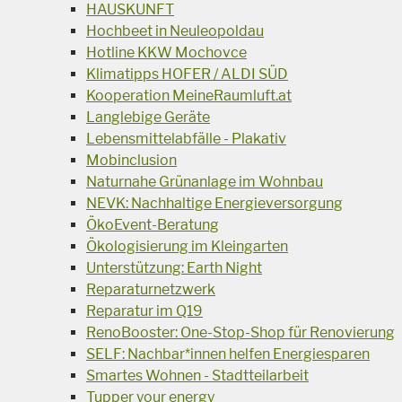
HAUSKUNFT
Hochbeet in Neuleopoldau
Hotline KKW Mochovce
Klimatipps HOFER / ALDI SÜD
Kooperation MeineRaumluft.at
Langlebige Geräte
Lebensmittelabfälle - Plakativ
Mobinclusion
Naturnahe Grünanlage im Wohnbau
NEVK: Nachhaltige Energieversorgung
ÖkoEvent-Beratung
Ökologisierung im Kleingarten
Unterstützung: Earth Night
Reparaturnetzwerk
Reparatur im Q19
RenoBooster: One-Stop-Shop für Renovierung
SELF: Nachbar*innen helfen Energiesparen
Smartes Wohnen - Stadtteilarbeit
Tupper your energy