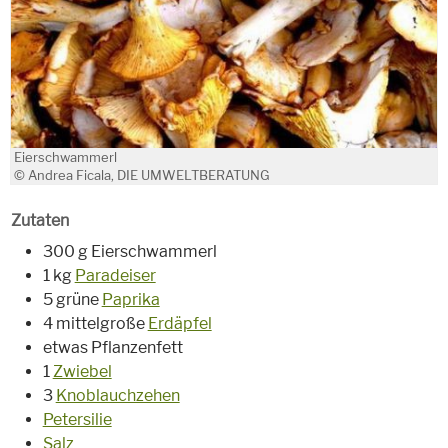
Eierschwammerl
© Andrea Ficala, DIE UMWELTBERATUNG
Zutaten
300 g Eierschwammerl
1 kg
Paradeiser
5 grüne
Paprika
4 mittelgroße
Erdäpfel
etwas Pflanzenfett
1
Zwiebel
3
Knoblauchzehen
Petersilie
Salz