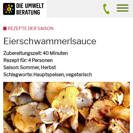
Inhalt
Suche
men
REZEPTE DER SAISON
Eierschwammerlsauce
Zubereitungszeit
40 Minuten
Rezept für
4 Personen
Saison
Sommer, Herbst
Schlagworte
Hauptspeisen,
vegetarisch