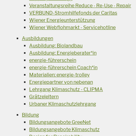
Veranstaltungsreihe Reduce - Re-Use - Repair
VERBUND-Stromhilfefonds der Caritas
Wiener Energieunterstützung
Wiener Webflohmarkt - Servicehotline
Ausbildungen
Ausbildung: Biolandbau
Ausbildung: Energieberater*in
energie-führerschein
energie-führerschein Coach*in
Materialien: energie-trolley
Energiepartner von nebenan
Lehrgang Klimaschutz - CLIPMA
Grätzeleltern
Urbaner Klimaschutzlehrgang
Bildung
Bildungsangebote GreeNet
Bildungsangebote Klimaschutz