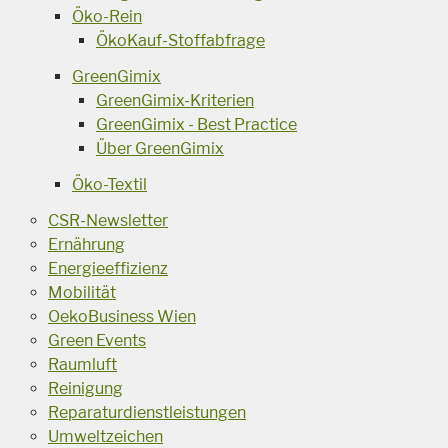
Öko-Rein
ÖkoKauf-Stoffabfrage
GreenGimix
GreenGimix-Kriterien
GreenGimix - Best Practice
Über GreenGimix
Öko-Textil
CSR-Newsletter
Ernährung
Energieeffizienz
Mobilität
OekoBusiness Wien
Green Events
Raumluft
Reinigung
Reparaturdienstleistungen
Umweltzeichen