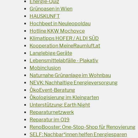
Energie-Quiz
Grünoasen in Wien
HAUSKUNFT
Hochbeet in Neuleopoldau
Hotline KKW Mochovce
Klimatipps HOFER / ALDI SÜD
Kooperation MeineRaumluft.at
Langlebige Geräte
Lebensmittelabfälle - Plakativ
Mobinclusion
Naturnahe Grünanlage im Wohnbau
NEVK: Nachhaltige Energieversorgung
ÖkoEvent-Beratung
Ökologisierung im Kleingarten
Unterstützung: Earth Night
Reparaturnetzwerk
Reparatur im Q19
RenoBooster: One-Stop-Shop für Renovierung
SELF: Nachbar*innen helfen Energiesparen