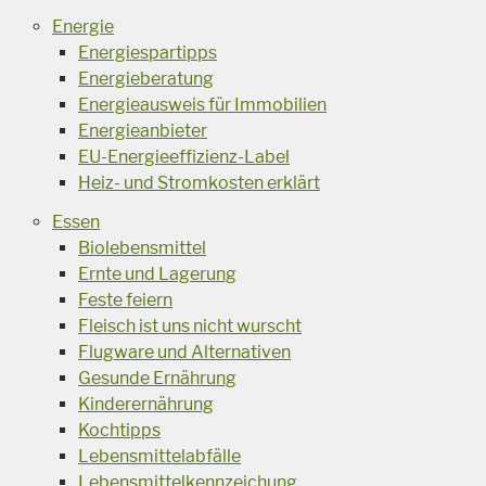
Energie
Energiespartipps
Energieberatung
Energieausweis für Immobilien
Energieanbieter
EU-Energieeffizienz-Label
Heiz- und Stromkosten erklärt
Essen
Biolebensmittel
Ernte und Lagerung
Feste feiern
Fleisch ist uns nicht wurscht
Flugware und Alternativen
Gesunde Ernährung
Kinderernährung
Kochtipps
Lebensmittelabfälle
Lebensmittelkennzeichung