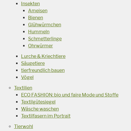
Insekten
Ameisen
Bienen
Glühwürmchen
Hummeln
Schmetterlinge
Ohrwürmer
Lurche & Kriechtiere
Säugetiere
tierfreundlich bauen
Vögel
Textilien
ECO FASHION: bio und faire Mode und Stoffe
Textilgütesiegel
Wäsche waschen
Textilfasern im Portrait
Tierwohl