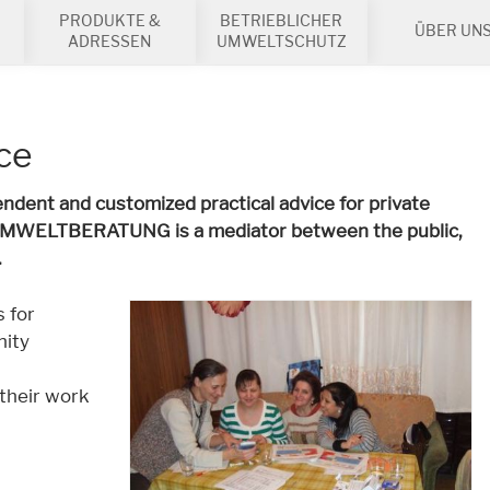
PRODUKTE &
BETRIEBLICHER
ÜBER UN
ADRESSEN
UMWELTSCHUTZ
ce
nt and customized practical advice for private
 UMWELTBERATUNG is a mediator between the public,
.
 for
nity
 their work