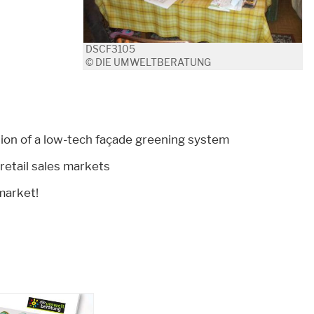
DSCF3105
© DIE UMWELTBERATUNG
on of a low-tech façade greening system
 retail sales markets
market!