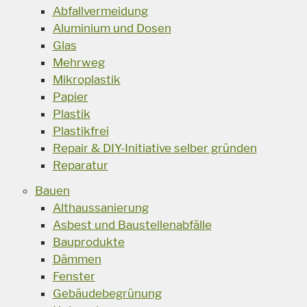
Abfallvermeidung
Aluminium und Dosen
Glas
Mehrweg
Mikroplastik
Papier
Plastik
Plastikfrei
Repair & DIY-Initiative selber gründen
Reparatur
Bauen
Althaussanierung
Asbest und Baustellenabfälle
Bauprodukte
Dämmen
Fenster
Gebäudebegrünung