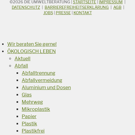
©2026
DIE UMWELTBERATUNG
|
STARTSEITE
|
IMPRESSUM
|
STICHWORTSUCHE
Suchbegriff
DATENSCHUTZ
|
BARRIEREFREIHEITSERKLÄRUNG
|
AGB
|
JOBS
|
PRESSE
|
KONTAKT
Suchen
Wir beraten Sie gerne!
ÖKOLOGISCH LEBEN
Aktuell
Abfall
Abfalltrennung
Abfallvermeidung
Aluminium und Dosen
Glas
Mehrweg
Mikroplastik
Papier
Plastik
Plastikfrei