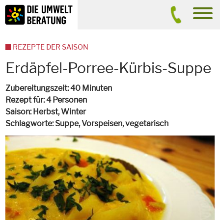
Inhalt
Suche
men
REZEPTE DER SAISON
Erdäpfel-Porree-Kürbis-Suppe
Zubereitungszeit
40 Minuten
Rezept für
4 Personen
Saison
Herbst, Winter
Schlagworte
Suppe, Vorspeisen,
vegetarisch