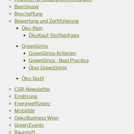
Begrünung
Beschaffung
Bewertung und Zertifizierung
Öko-Rein
ÖkoKauf-Stoffabfrage
GreenGimix
GreenGimix-Kriterien
GreenGimix - Best Practice
Über GreenGimix
Öko-Textil
CSR-Newsletter
Ernährung
Energieeffizienz
Mobilität
OekoBusiness Wien
Green Events
Raumluft