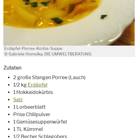
Erdäpfel-Porree-Kürbis-Suppe
© Gabriele Homolka, DIE UMWELTBERATUNG
Zutaten
2 große Stangen Porree (Lauch)
1/2 kg
Erdäpfel
1 Hokkaidokürbis
Salz
1 Lorbeerblatt
Prise Chilipulver
1 Gemüsesuppenwürfel
1 TL Kümmel
1/2 Becher Schlagobers