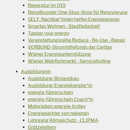
Reparatur im Q19
RenoBooster: One-Stop-Shop für Renovierung
SELF: Nachbar*innen helfen Energiesparen
Smartes Wohnen - Stadtteilarbeit
Tupper your energy
Veranstaltungsreihe Reduce - Re-Use - Repair
VERBUND-Stromhilfefonds der Caritas
Wiener Energieunterstützung
Wiener Webflohmarkt - Servicehotline
Ausbildungen
Ausbildung: Biolandbau
Ausbildung: Energieberater*in
energie-führerschein
energie-führerschein Coach*in
Materialien: energie-trolley
Energiepartner von nebenan
Lehrgang Klimaschutz - CLIPMA
Grätzeleltern