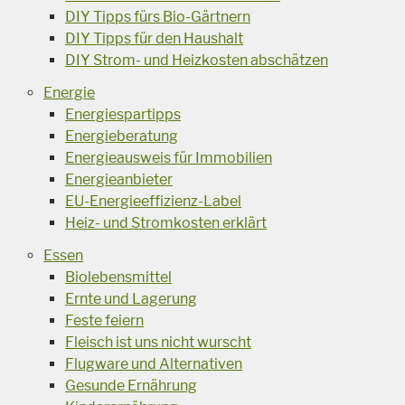
DIY Tipps fürs Bio-Gärtnern
DIY Tipps für den Haushalt
DIY Strom- und Heizkosten abschätzen
Energie
Energiespartipps
Energieberatung
Energieausweis für Immobilien
Energieanbieter
EU-Energieeffizienz-Label
Heiz- und Stromkosten erklärt
Essen
Biolebensmittel
Ernte und Lagerung
Feste feiern
Fleisch ist uns nicht wurscht
Flugware und Alternativen
Gesunde Ernährung