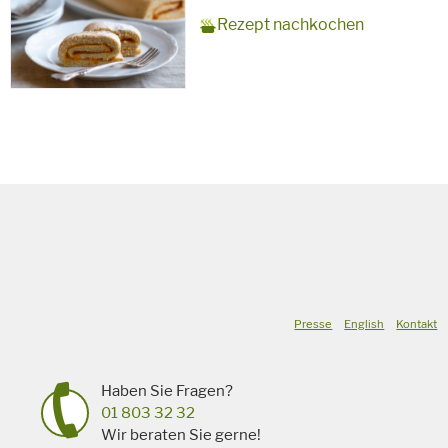
Zubereitungszeit
15 Minuten + 10 Minuten
Rezept
10 Personen
Saison
Sommer
Rezept nachkochen
Backzeit
für
Schlagworte
Süßspeise,
vegetarisch
Presse
English
Kontakt
Haben Sie Fragen?
01 803 32 32
Wir beraten Sie gerne!