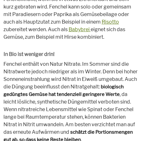
kurz gebraten wird. Fenchel kann solo oder gemeinsam
mit Paradiesern oder Paprika als Gemüsebeilage oder
auch als Hauptzutat zum Beispiel in einem
Risotto
zubereitet werden. Auch als
Babybrei
eignet sich das
Gemüse, zum Beispiel mit Hirse kombiniert.
In Bio ist weniger drin!
Fenchel enthält von Natur Nitrate. Im Sommer sind die
Nitratwerte jedoch niedriger als im Winter. Denn bei hoher
Sonneneinstrahlung wird Nitrat in Eiweiß umgebaut. Auch
die Düngung beeinflusst den Nitratgehalt:
biologisch
, da
gedüngtes Gemüse hat tendenziell geringere Werte
leicht lösliche, synthetische Düngemittel verboten sind.
Wenn nitratreiche Lebensmittel wie Spinat oder Fenchel
lange bei Raumtemperatur stehen, können Bakterien
Nitrat in Nitrit umwandeln. Am besten verzichtet man auf
das erneute Aufwärmen und
schätzt die Portionsmengen
.
gut ab, so dass keine Reste bleiben