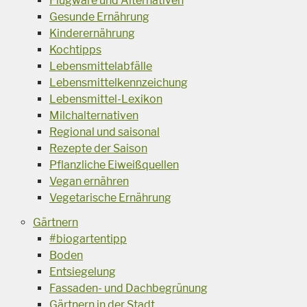
Flugware und Alternativen
Gesunde Ernährung
Kinderernährung
Kochtipps
Lebensmittelabfälle
Lebensmittelkennzeichung
Lebensmittel-Lexikon
Milchalternativen
Regional und saisonal
Rezepte der Saison
Pflanzliche Eiweißquellen
Vegan ernähren
Vegetarische Ernährung
Gärtnern
#biogartentipp
Boden
Entsiegelung
Fassaden- und Dachbegrünung
Gärtnern in der Stadt