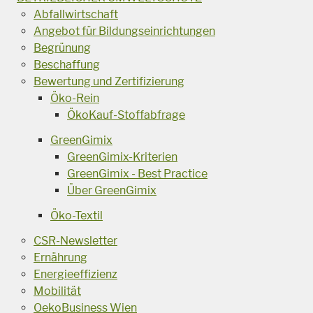
Abfallwirtschaft
Angebot für Bildungseinrichtungen
Begrünung
Beschaffung
Bewertung und Zertifizierung
Öko-Rein
ÖkoKauf-Stoffabfrage
GreenGimix
GreenGimix-Kriterien
GreenGimix - Best Practice
Über GreenGimix
Öko-Textil
CSR-Newsletter
Ernährung
Energieeffizienz
Mobilität
OekoBusiness Wien