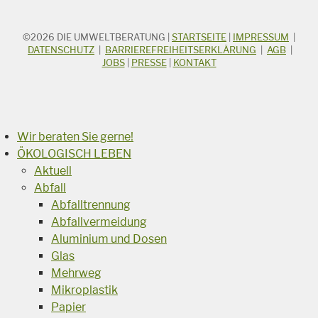
©2026
DIE UMWELTBERATUNG
|
STARTSEITE
|
IMPRESSUM
|
STICHWORTSUCHE
Suchbegriff
DATENSCHUTZ
|
BARRIEREFREIHEITSERKLÄRUNG
|
AGB
|
JOBS
|
PRESSE
|
KONTAKT
Suchen
Wir beraten Sie gerne!
ÖKOLOGISCH LEBEN
Aktuell
Abfall
Abfalltrennung
Abfallvermeidung
Aluminium und Dosen
Glas
Mehrweg
Mikroplastik
Papier