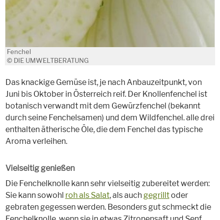
Fenchel
© DIE UMWELTBERATUNG
Das knackige Gemüse ist, je nach Anbauzeitpunkt, von
Juni bis Oktober in Österreich reif. Der Knollenfenchel ist
botanisch verwandt mit dem Gewürzfenchel (bekannt
durch seine Fenchelsamen) und dem Wildfenchel. alle drei
enthalten ätherische Öle, die dem Fenchel das typische
Aroma verleihen.
Vielseitig genießen
Die Fenchelknolle kann sehr vielseitig zubereitet werden:
Sie kann sowohl
roh als Salat
, als auch
gegrillt
oder
gebraten gegessen werden. Besonders gut schmeckt die
Fenchelknolle, wenn sie in etwas Zitronensaft und Senf