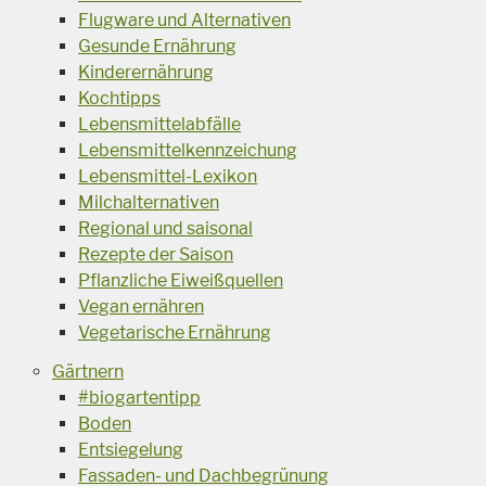
Flugware und Alternativen
Gesunde Ernährung
Kinderernährung
Kochtipps
Lebensmittelabfälle
Lebensmittelkennzeichung
Lebensmittel-Lexikon
Milchalternativen
Regional und saisonal
Rezepte der Saison
Pflanzliche Eiweißquellen
Vegan ernähren
Vegetarische Ernährung
Gärtnern
#biogartentipp
Boden
Entsiegelung
Fassaden- und Dachbegrünung