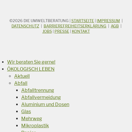
©2026
DIE UMWELTBERATUNG
|
STARTSEITE
|
IMPRESSUM
|
STICHWORTSUCHE
Suchbegriff
DATENSCHUTZ
|
BARRIEREFREIHEITSERKLÄRUNG
|
AGB
|
JOBS
|
PRESSE
|
KONTAKT
Suchen
Wir beraten Sie gerne!
ÖKOLOGISCH LEBEN
Aktuell
Abfall
Abfalltrennung
Abfallvermeidung
Aluminium und Dosen
Glas
Mehrweg
Mikroplastik