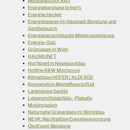
Beratungstool: K60
Energieberatung bringt's
Energiechecker
Energiesparen im Haushalt: Beratung und
Gerätetausch
Energiesprechstunde Mietervereinigung
Energie-Quiz
Grünoasen in Wien
HAUSKUNFT
Hochbeet in Neuleopoldau
Hotline KKW Mochovce
Klimatipps HOFER / ALDI SÜD
Kooperation MeineRaumluft.at
Langlebige Geräte
Lebensmittelabfälle - Plakativ
Mobinclusion
Naturnahe Grünanlage im Wohnbau
NEVK: Nachhaltige Energieversorgung
ÖkoEvent-Beratung