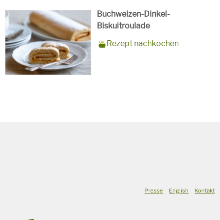
Buchweizen-Dinkel-
Biskuitroulade
Zubereitungszeit
15 Minuten + 10 Minuten
Rezept
10 Personen
Saison
Sommer
Rezept nachkochen
Backzeit
für
Schlagworte
Süßspeise,
vegetarisch
Presse
English
Kontakt