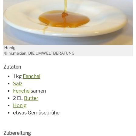
Honig
© m.maxian, DIE UMWELTBERATUNG
Zutaten
1 kg
Fenchel
Salz
Fenchel
samen
2 EL
Butter
Honig
etwas Gemüsebrühe
Zubereitung