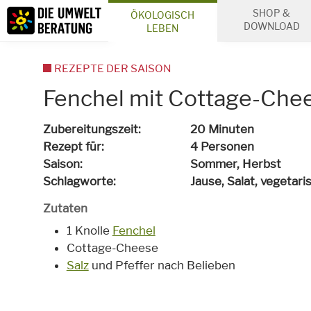
Inhalt
SHOP &
ÖKOLOGISCH
Suche
DOWNLOAD
LEBEN
REZEPTE DER SAISON
Fenchel mit Cottage-Che
Zubereitungszeit
20 Minuten
Rezept für
4 Personen
Saison
Sommer, Herbst
Schlagworte
Jause, Salat,
vegetari
Zutaten
1 Knolle
Fenchel
Cottage-Cheese
Salz
und Pfeffer nach Belieben