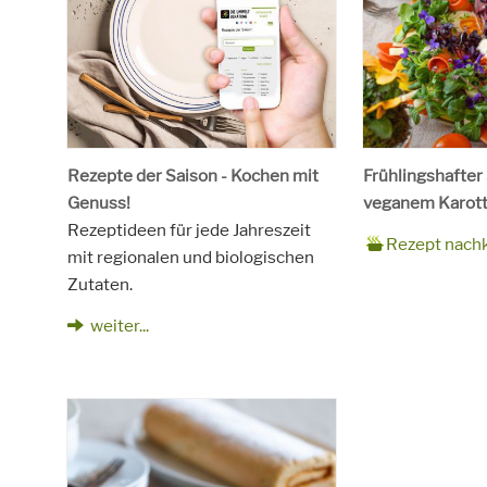
Rezepte der Saison - Kochen mit
Frühlingshafter
Genuss!
veganem Karott
Rezeptideen für jede Jahreszeit
Zubereitungsze
90 Minuten
Rezept
4 Personen
Saison
Frühling
Rezept nach
mit regionalen und biologischen
für
Schlagworte
Beilagen, Haupt
Zutaten.
Kinder, Salat, V
vegetarisch
weiter...