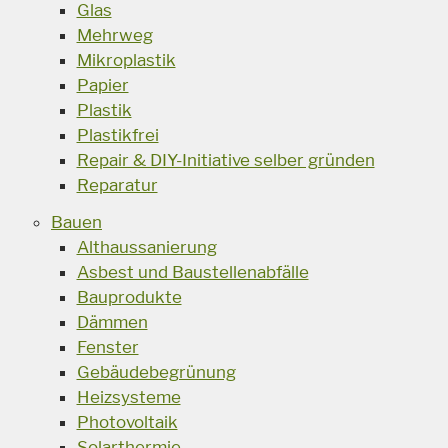
Glas
Mehrweg
Mikroplastik
Papier
Plastik
Plastikfrei
Repair & DIY-Initiative selber gründen
Reparatur
Bauen
Althaussanierung
Asbest und Baustellenabfälle
Bauprodukte
Dämmen
Fenster
Gebäudebegrünung
Heizsysteme
Photovoltaik
Solarthermie