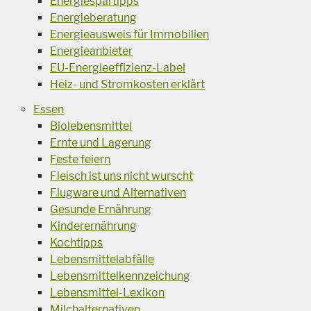
Energiespartipps
Energieberatung
Energieausweis für Immobilien
Energieanbieter
EU-Energieeffizienz-Label
Heiz- und Stromkosten erklärt
Essen
Biolebensmittel
Ernte und Lagerung
Feste feiern
Fleisch ist uns nicht wurscht
Flugware und Alternativen
Gesunde Ernährung
Kinderernährung
Kochtipps
Lebensmittelabfälle
Lebensmittelkennzeichung
Lebensmittel-Lexikon
Milchalternativen