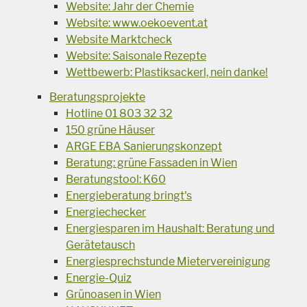
Website: Jahr der Chemie
Website: www.oekoevent.at
Website Marktcheck
Website: Saisonale Rezepte
Wettbewerb: Plastiksackerl, nein danke!
Beratungsprojekte
Hotline 01 803 32 32
150 grüne Häuser
ARGE EBA Sanierungskonzept
Beratung: grüne Fassaden in Wien
Beratungstool: K60
Energieberatung bringt's
Energiechecker
Energiesparen im Haushalt: Beratung und
Gerätetausch
Energiesprechstunde Mietervereinigung
Energie-Quiz
Grünoasen in Wien