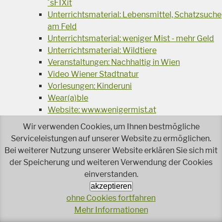
´sFIXit
Unterrichtsmaterial: Lebensmittel, Schatzsuche
am Feld
Unterrichtsmaterial: weniger Mist - mehr Geld
Unterrichtsmaterial: Wildtiere
Veranstaltungen: Nachhaltig in Wien
Video Wiener Stadtnatur
Vorlesungen: Kinderuni
Wear(a)ble
Website: www.wenigermist.at
Wettbewerb: Lifehacks
Wir verwenden Cookies, um Ihnen bestmögliche
Wettbewerb: Reiche Ernte im Kindergarten
Serviceleistungen auf unserer Website zu ermöglichen.
WienXtra Ferienspiel
Bei weiterer Nutzung unserer Website erklären Sie sich mit
Wefair Foodtrailer
der Speicherung und weiteren Verwendung der Cookies
Wiener Schulfruchtprogramm
einverstanden.
Workshop: Pizza, Burger, was sonst?
akzeptieren
Workshops für Kinder
ohne Cookies fortfahren
Workshops: G'sund & günstig kochen
Mehr Informationen
Workshops: Kunterbunt Kochen