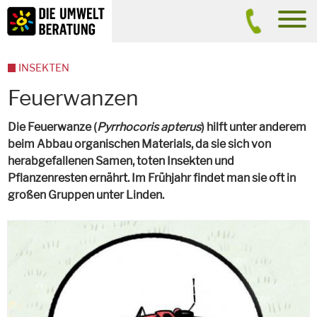
Inhalt
Suche
men
INSEKTEN
Feuerwanzen
Die Feuerwanze (
Pyrrhocoris apterus
) hilft unter anderem
beim Abbau organischen Materials, da sie sich von
herabgefallenen Samen, toten Insekten und
Pflanzenresten ernährt. Im Frühjahr findet man sie oft in
großen Gruppen unter Linden.