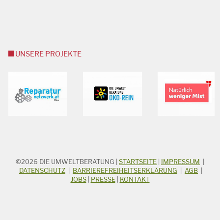
UNSERE PROJEKTE
©2026
DIE UMWELTBERATUNG
|
STARTSEITE
|
IMPRESSUM
|
STICHWORTSUCHE
Suchbegriff
DATENSCHUTZ
|
BARRIEREFREIHEITSERKLÄRUNG
|
AGB
|
JOBS
|
PRESSE
|
KONTAKT
Suchen