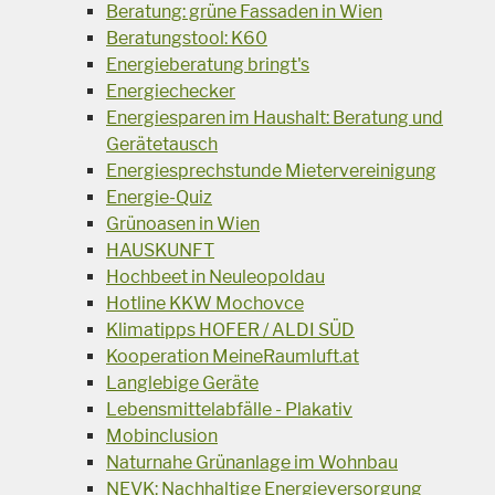
Beratung: grüne Fassaden in Wien
Beratungstool: K60
Energieberatung bringt's
Energiechecker
Energiesparen im Haushalt: Beratung und
Gerätetausch
Energiesprechstunde Mietervereinigung
Energie-Quiz
Grünoasen in Wien
HAUSKUNFT
Hochbeet in Neuleopoldau
Hotline KKW Mochovce
Klimatipps HOFER / ALDI SÜD
Kooperation MeineRaumluft.at
Langlebige Geräte
Lebensmittelabfälle - Plakativ
Mobinclusion
Naturnahe Grünanlage im Wohnbau
NEVK: Nachhaltige Energieversorgung