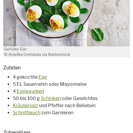
Gefüllte Eier
© Anjelika Gretskaia via Adobestock
Zutaten
4 gekochte
Eier
5 EL Sauerrahm oder Mayonnaise
4
Essiggurkerl
50 bis 100 g
Schinken
oder Geselchtes
Kräutersalz
und Pfeffer nach Belieben
Schnittlauch
zum Garnieren
Zubereitung