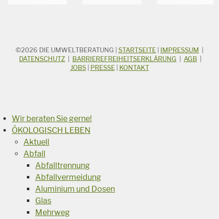
©2026
DIE UMWELTBERATUNG
|
STARTSEITE
|
IMPRESSUM
|
STICHWORTSUCHE
Suchbegriff
DATENSCHUTZ
|
BARRIEREFREIHEITSERKLÄRUNG
|
AGB
|
JOBS
|
PRESSE
|
KONTAKT
Suchen
Wir beraten Sie gerne!
ÖKOLOGISCH LEBEN
Aktuell
Abfall
Abfalltrennung
Abfallvermeidung
Aluminium und Dosen
Glas
Mehrweg