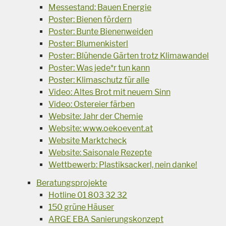
Messestand: Bauen Energie
Poster: Bienen fördern
Poster: Bunte Bienenweiden
Poster: Blumenkisterl
Poster: Blühende Gärten trotz Klimawandel
Poster: Was jede*r tun kann
Poster: Klimaschutz für alle
Video: Altes Brot mit neuem Sinn
Video: Ostereier färben
Website: Jahr der Chemie
Website: www.oekoevent.at
Website Marktcheck
Website: Saisonale Rezepte
Wettbewerb: Plastiksackerl, nein danke!
Beratungsprojekte
Hotline 01 803 32 32
150 grüne Häuser
ARGE EBA Sanierungskonzept