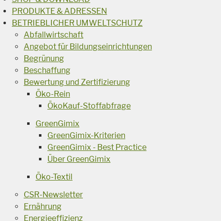
PRODUKTE & ADRESSEN
BETRIEBLICHER UMWELTSCHUTZ
Abfallwirtschaft
Angebot für Bildungseinrichtungen
Begrünung
Beschaffung
Bewertung und Zertifizierung
Öko-Rein
ÖkoKauf-Stoffabfrage
GreenGimix
GreenGimix-Kriterien
GreenGimix - Best Practice
Über GreenGimix
Öko-Textil
CSR-Newsletter
Ernährung
Energieeffizienz