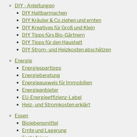
DIY - Anleitungen
DIY Haltbarmachen
DIY Kräuter & Co ziehen und ernten
DIY Kreatives für Groß und Klein
DIY Tipps fürs Bio-Gärtnern
DIY Tipps für den Haushalt
DIY Strom- und Heizkosten abschätzen
Energie
Energiespartipps
Energieberatung
Energieausweis für Immobilien
Energieanbieter
EU-Energieeffizienz-Label
Heiz- und Stromkosten erklärt
Essen
Biolebensmittel
Ernte und Lagerung