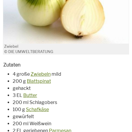
Zwiebel
© DIE UMWELTBERATUNG
Zutaten
4 große
Zwiebeln
mild
200 g
Blattspinat
gehackt
3 EL
Butter
200 ml Schlagobers
100 g
Schafkäse
gewürfelt
200 ml Weißwein
2 EL geriebenen
Parmesan