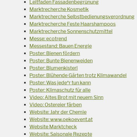
Leitfaden Fassadenbegrünung
Marktrecherche Kosmetik
Marktrecherche Selbstbedienungsverordnung
Marktrecherche Feste Haarshampoos
Marktrecherche Sonnenschutzmittel
Messe: ecotrend
Messestand: Bauen Energie
Poster: Bienen fördern
Poster: Bunte Bienenweiden
Poster: Blumenkisterl
Poster: Blühende Gärten trotz Klimawandel
Poster: Was jede*r tun kann
Poster: Klimaschutz für alle
Video: Altes Brot mit neuem Sinn
Video: Ostereier färben
Website: Jahr der Chemie
Website: www.oekoevent.at
Website Marktcheck
Website: Saisonale Rezepte