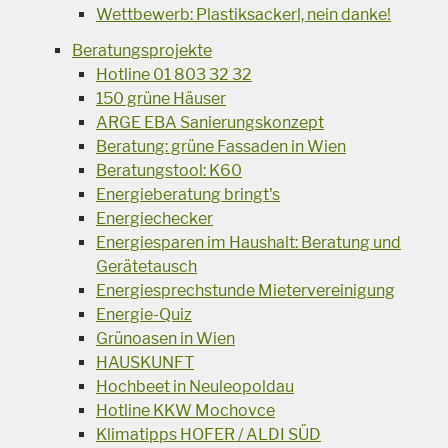
Wettbewerb: Plastiksackerl, nein danke!
Beratungsprojekte
Hotline 01 803 32 32
150 grüne Häuser
ARGE EBA Sanierungskonzept
Beratung: grüne Fassaden in Wien
Beratungstool: K60
Energieberatung bringt's
Energiechecker
Energiesparen im Haushalt: Beratung und
Gerätetausch
Energiesprechstunde Mietervereinigung
Energie-Quiz
Grünoasen in Wien
HAUSKUNFT
Hochbeet in Neuleopoldau
Hotline KKW Mochovce
Klimatipps HOFER / ALDI SÜD