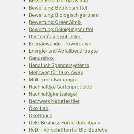
Besser Essen für das Klima
Bewertung: Betriebsmittel
Bewertung: Biologisch gärtnern
Bewertung: GreenGimix
Bewertung: Reinigungsmittel
Der "natürlich gut Teller"
Energiewende - Powerdown
Energie- und Abfallbeauftragte
Genussbox
Handtuch Spendersysteme
Mehrweg für Take-Away
Müll-Trenn-Kampagne
Nachhaltige Gartenprodukte
Nachhaltigkeitssiegel
Netzwerk Naturtextiler
Öko-Lab
ÖkoBonus
OekoBusiness Förderdatenbank
RuDI - Vorschriften für Bio-Betriebe