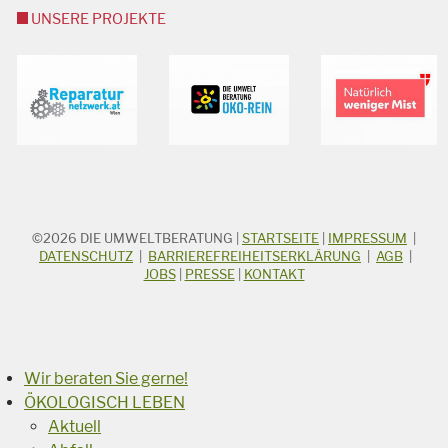
UNSERE PROJEKTE
©2026
DIE UMWELTBERATUNG
|
STARTSEITE
|
IMPRESSUM
|
STICHWORTSUCHE
Suchbegriff
DATENSCHUTZ
|
BARRIEREFREIHEITSERKLÄRUNG
|
AGB
|
JOBS
|
PRESSE
|
KONTAKT
Suchen
Wir beraten Sie gerne!
ÖKOLOGISCH LEBEN
Aktuell