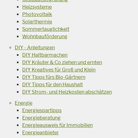
Heizsysteme
Photovoltaik
Solarthermie
Sommertauglichkeit
Wohnbauförderung
DIY - Anleitungen
DIY Haltbarmachen
DIY Kräuter & Co ziehen und ernten
DIY Kreatives für Groß und Klein
DIY Tipps fürs Bio-Gärtnern
DIY Tipps für den Haushalt
DIY Strom- und Heizkosten abschätzen
Energie
Energiespartipps
Energieberatung
Energieausweis für Immobilien
Energieanbieter