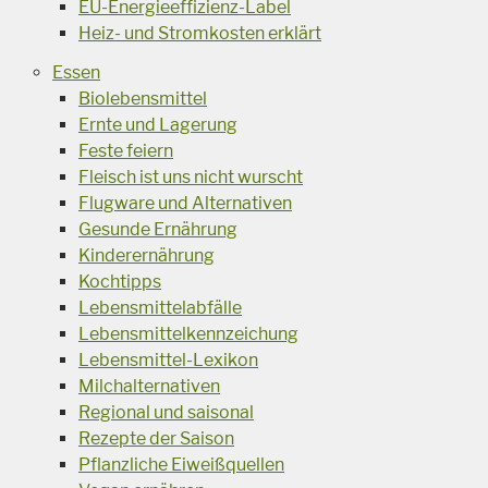
EU-Energieeffizienz-Label
Heiz- und Stromkosten erklärt
Essen
Biolebensmittel
Ernte und Lagerung
Feste feiern
Fleisch ist uns nicht wurscht
Flugware und Alternativen
Gesunde Ernährung
Kinderernährung
Kochtipps
Lebensmittelabfälle
Lebensmittelkennzeichung
Lebensmittel-Lexikon
Milchalternativen
Regional und saisonal
Rezepte der Saison
Pflanzliche Eiweißquellen