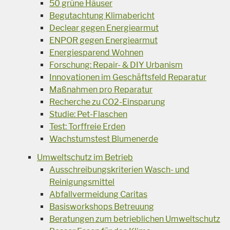
50 grüne Häuser
Begutachtung Klimabericht
Declear gegen Energiearmut
ENPOR gegen Energiearmut
Energiesparend Wohnen
Forschung: Repair- & DIY Urbanism
Innovationen im Geschäftsfeld Reparatur
Maßnahmen pro Reparatur
Recherche zu CO2-Einsparung
Studie: Pet-Flaschen
Test: Torffreie Erden
Wachstumstest Blumenerde
Umweltschutz im Betrieb
Ausschreibungskriterien Wasch- und
Reinigungsmittel
Abfallvermeidung Caritas
Basisworkshops Betreuung
Beratungen zum betrieblichen Umweltschutz