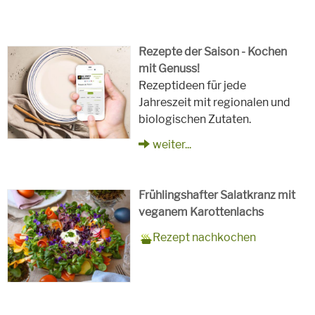
Rezepte der Saison - Kochen
mit Genuss!
Rezeptideen für jede
Jahreszeit mit regionalen und
biologischen Zutaten.
weiter...
Frühlingshafter Salatkranz mit
veganem Karottenlachs
Zubereitungszeit
90 Minuten
Rezept
4 Personen
Saison
Frühling
Rezept nachkochen
für
Schlagworte
Beilagen, Hauptspeisen, Jause,
Kinder, Salat, Vorspeisen,
vegetarisch