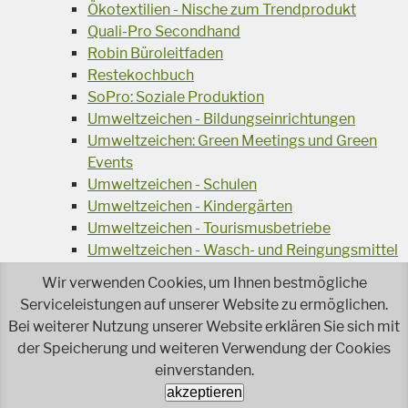
Ökotextilien - Nische zum Trendprodukt
Quali-Pro Secondhand
Robin Büroleitfaden
Restekochbuch
SoPro: Soziale Produktion
Umweltzeichen - Bildungseinrichtungen
Umweltzeichen: Green Meetings und Green
Events
Umweltzeichen - Schulen
Umweltzeichen - Kindergärten
Umweltzeichen - Tourismusbetriebe
Umweltzeichen - Wasch- und Reingungsmittel
Veranstaltungsreihe Ressourcen-Effizienz
Wir verwenden Cookies, um Ihnen bestmögliche
Wiederverwendung von Elektroaltgeräten
Serviceleistungen auf unserer Website zu ermöglichen.
Wasser - das Businessgetränk
Bei weiterer Nutzung unserer Website erklären Sie sich mit
Wohnprojekt Parcours
der Speicherung und weiteren Verwendung der Cookies
Jetzt faire und ökologische Mode kaufen!
einverstanden.
Ökologisch Reinigen
akzeptieren