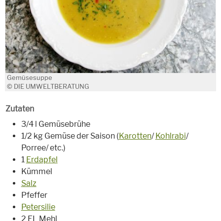
Gemüsesuppe
© DIE UMWELTBERATUNG
Zutaten
3/4 l Gemüsebrühe
1/2 kg Gemüse der Saison (
Karotten
/
Kohlrabi
/
Porree/ etc.)
1
Erdapfel
Kümmel
Salz
Pfeffer
Petersilie
2 EL Mehl