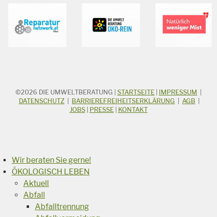
©2026
DIE UMWELTBERATUNG
|
STARTSEITE
|
IMPRESSUM
|
STICHWORTSUCHE
Suchbegriff
DATENSCHUTZ
|
BARRIEREFREIHEITSERKLÄRUNG
|
AGB
|
JOBS
|
PRESSE
|
KONTAKT
Suchen
Wir beraten Sie gerne!
ÖKOLOGISCH LEBEN
Aktuell
Abfall
Abfalltrennung