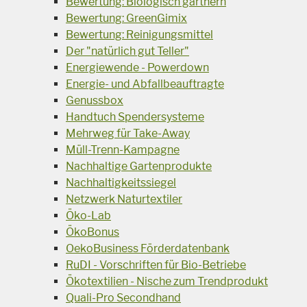
Bewertung: Biologisch gärtnern
Bewertung: GreenGimix
Bewertung: Reinigungsmittel
Der "natürlich gut Teller"
Energiewende - Powerdown
Energie- und Abfallbeauftragte
Genussbox
Handtuch Spendersysteme
Mehrweg für Take-Away
Müll-Trenn-Kampagne
Nachhaltige Gartenprodukte
Nachhaltigkeitssiegel
Netzwerk Naturtextiler
Öko-Lab
ÖkoBonus
OekoBusiness Förderdatenbank
RuDI - Vorschriften für Bio-Betriebe
Ökotextilien - Nische zum Trendprodukt
Quali-Pro Secondhand