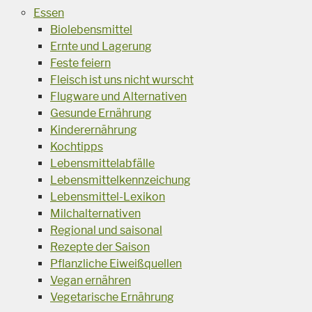
Essen
Biolebensmittel
Ernte und Lagerung
Feste feiern
Fleisch ist uns nicht wurscht
Flugware und Alternativen
Gesunde Ernährung
Kinderernährung
Kochtipps
Lebensmittelabfälle
Lebensmittelkennzeichung
Lebensmittel-Lexikon
Milchalternativen
Regional und saisonal
Rezepte der Saison
Pflanzliche Eiweißquellen
Vegan ernähren
Vegetarische Ernährung