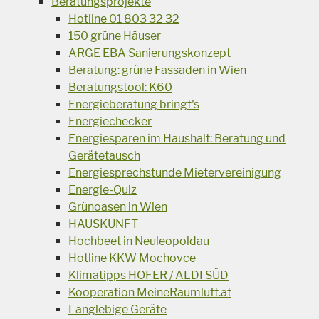
Beratungsprojekte
Hotline 01 803 32 32
150 grüne Häuser
ARGE EBA Sanierungskonzept
Beratung: grüne Fassaden in Wien
Beratungstool: K60
Energieberatung bringt's
Energiechecker
Energiesparen im Haushalt: Beratung und
Gerätetausch
Energiesprechstunde Mietervereinigung
Energie-Quiz
Grünoasen in Wien
HAUSKUNFT
Hochbeet in Neuleopoldau
Hotline KKW Mochovce
Klimatipps HOFER / ALDI SÜD
Kooperation MeineRaumluft.at
Langlebige Geräte