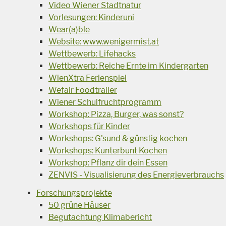
Video Wiener Stadtnatur
Vorlesungen: Kinderuni
Wear(a)ble
Website: www.wenigermist.at
Wettbewerb: Lifehacks
Wettbewerb: Reiche Ernte im Kindergarten
WienXtra Ferienspiel
Wefair Foodtrailer
Wiener Schulfruchtprogramm
Workshop: Pizza, Burger, was sonst?
Workshops für Kinder
Workshops: G'sund & günstig kochen
Workshops: Kunterbunt Kochen
Workshop: Pflanz dir dein Essen
ZENVIS - Visualisierung des Energieverbrauchs
Forschungsprojekte
50 grüne Häuser
Begutachtung Klimabericht