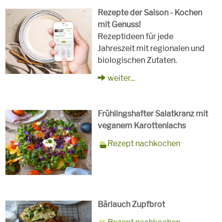
Rezepte der Saison - Kochen
mit Genuss!
Rezeptideen für jede
Jahreszeit mit regionalen und
biologischen Zutaten.
weiter...
Frühlingshafter Salatkranz mit
veganem Karottenlachs
Zubereitungszeit
90 Minuten
Rezept
4 Personen
Saison
Frühling
Rezept nachkochen
für
Schlagworte
Beilagen, Hauptspeisen, Jause,
Kinder, Salat, Vorspeisen,
vegetarisch
Bärlauch Zupfbrot
Zubereitungszeit
30 Minuten plus 1 Stunde zum
Rezept
8 Personen
Saison
Frühling, Sommer, Herbst,