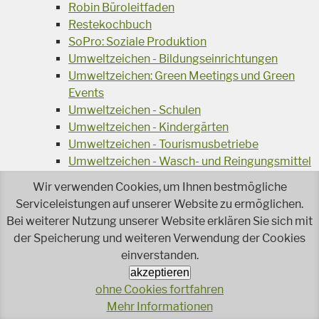
Robin Büroleitfaden
Restekochbuch
SoPro: Soziale Produktion
Umweltzeichen - Bildungseinrichtungen
Umweltzeichen: Green Meetings und Green
Events
Umweltzeichen - Schulen
Umweltzeichen - Kindergärten
Umweltzeichen - Tourismusbetriebe
Umweltzeichen - Wasch- und Reingungsmittel
Veranstaltungsreihe Ressourcen-Effizienz
Wir verwenden Cookies, um Ihnen bestmögliche
Wiederverwendung von Elektroaltgeräten
Serviceleistungen auf unserer Website zu ermöglichen.
Wasser - das Businessgetränk
Bei weiterer Nutzung unserer Website erklären Sie sich mit
Wohnprojekt Parcours
der Speicherung und weiteren Verwendung der Cookies
Jetzt faire und ökologische Mode kaufen!
einverstanden.
Ökologisch Reinigen
akzeptieren
Reparieren leicht gemacht!
ohne Cookies fortfahren
Rezeptsuche
Mehr Informationen