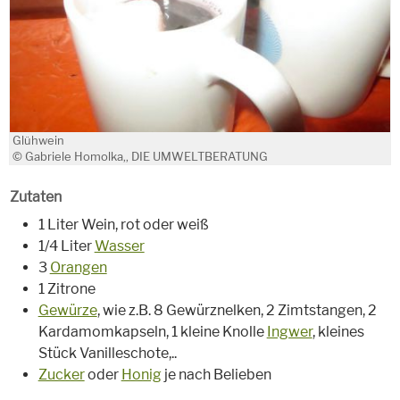
Glühwein
© Gabriele Homolka,, DIE UMWELTBERATUNG
Zutaten
1 Liter Wein, rot oder weiß
1/4 Liter
Wasser
3
Orangen
1 Zitrone
Gewürze
, wie z.B. 8 Gewürznelken, 2 Zimtstangen, 2
Kardamomkapseln, 1 kleine Knolle
Ingwer
, kleines
Stück Vanilleschote,..
Zucker
oder
Honig
je nach Belieben