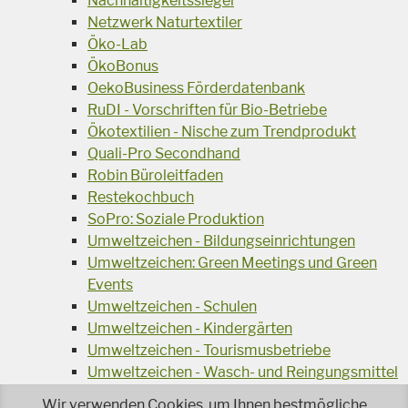
Nachhaltigkeitssiegel
Netzwerk Naturtextiler
Öko-Lab
ÖkoBonus
OekoBusiness Förderdatenbank
RuDI - Vorschriften für Bio-Betriebe
Ökotextilien - Nische zum Trendprodukt
Quali-Pro Secondhand
Robin Büroleitfaden
Restekochbuch
SoPro: Soziale Produktion
Umweltzeichen - Bildungseinrichtungen
Umweltzeichen: Green Meetings und Green
Events
Umweltzeichen - Schulen
Umweltzeichen - Kindergärten
Umweltzeichen - Tourismusbetriebe
Umweltzeichen - Wasch- und Reingungsmittel
Veranstaltungsreihe Ressourcen-Effizienz
Wir verwenden Cookies, um Ihnen bestmögliche