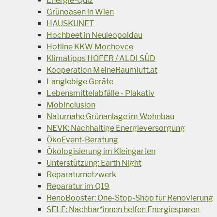
Energie-Quiz
Grünoasen in Wien
HAUSKUNFT
Hochbeet in Neuleopoldau
Hotline KKW Mochovce
Klimatipps HOFER / ALDI SÜD
Kooperation MeineRaumluft.at
Langlebige Geräte
Lebensmittelabfälle - Plakativ
Mobinclusion
Naturnahe Grünanlage im Wohnbau
NEVK: Nachhaltige Energieversorgung
ÖkoEvent-Beratung
Ökologisierung im Kleingarten
Unterstützung: Earth Night
Reparaturnetzwerk
Reparatur im Q19
RenoBooster: One-Stop-Shop für Renovierung
SELF: Nachbar*innen helfen Energiesparen