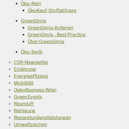
Öko-Rein
ÖkoKauf-Stoffabfrage
GreenGimix
GreenGimix-Kriterien
GreenGimix - Best Practice
Über GreenGimix
Öko-Textil
CSR-Newsletter
Ernährung
Energieeffizienz
Mobilität
OekoBusiness Wien
Green Events
Raumluft
Reinigung
Reparaturdienstleistungen
Umweltzeichen