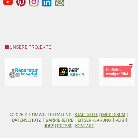
UNSERE PROJEKTE
©2026
DIE UMWELTBERATUNG
|
STARTSEITE
|
IMPRESSUM
|
STICHWORTSUCHE
Suchbegriff
DATENSCHUTZ
|
BARRIEREFREIHEITSERKLÄRUNG
|
AGB
|
JOBS
|
PRESSE
|
KONTAKT