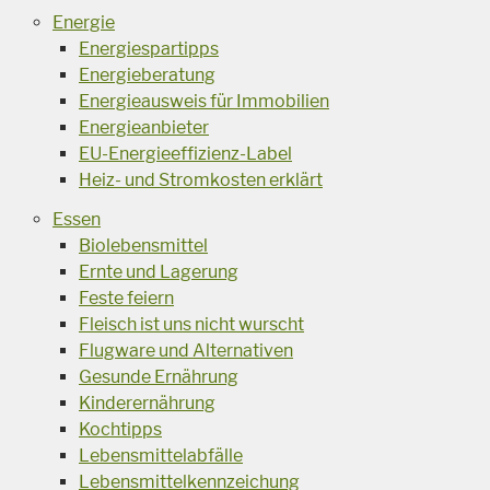
Energie
Energiespartipps
Energieberatung
Energieausweis für Immobilien
Energieanbieter
EU-Energieeffizienz-Label
Heiz- und Stromkosten erklärt
Essen
Biolebensmittel
Ernte und Lagerung
Feste feiern
Fleisch ist uns nicht wurscht
Flugware und Alternativen
Gesunde Ernährung
Kinderernährung
Kochtipps
Lebensmittelabfälle
Lebensmittelkennzeichung