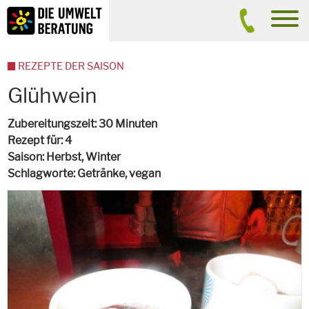
Inhalt
Suche
men
REZEPTE DER SAISON
Glühwein
Zubereitungszeit
30 Minuten
Rezept für
4
Saison
Herbst, Winter
Schlagworte
Getränke,
vegan