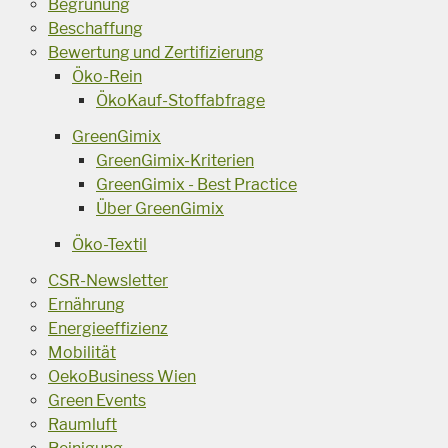
Begrünung
Beschaffung
Bewertung und Zertifizierung
Öko-Rein
ÖkoKauf-Stoffabfrage
GreenGimix
GreenGimix-Kriterien
GreenGimix - Best Practice
Über GreenGimix
Öko-Textil
CSR-Newsletter
Ernährung
Energieeffizienz
Mobilität
OekoBusiness Wien
Green Events
Raumluft