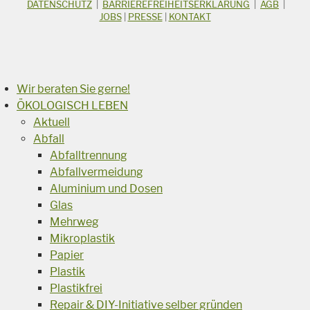
Suchbegriff
DATENSCHUTZ
|
BARRIEREFREIHEITSERKLÄRUNG
|
AGB
|
JOBS
|
PRESSE
|
KONTAKT
Suchen
Wir beraten Sie gerne!
ÖKOLOGISCH LEBEN
Aktuell
Abfall
Abfalltrennung
Abfallvermeidung
Aluminium und Dosen
Glas
Mehrweg
Mikroplastik
Papier
Plastik
Plastikfrei
Repair & DIY-Initiative selber gründen