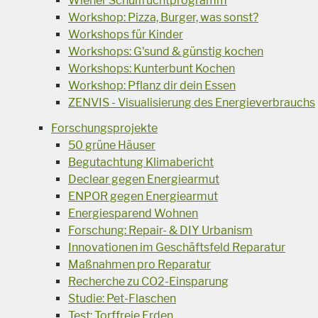
Wiener Schulfruchtprogramm
Workshop: Pizza, Burger, was sonst?
Workshops für Kinder
Workshops: G'sund & günstig kochen
Workshops: Kunterbunt Kochen
Workshop: Pflanz dir dein Essen
ZENVIS - Visualisierung des Energieverbrauchs
Forschungsprojekte
50 grüne Häuser
Begutachtung Klimabericht
Declear gegen Energiearmut
ENPOR gegen Energiearmut
Energiesparend Wohnen
Forschung: Repair- & DIY Urbanism
Innovationen im Geschäftsfeld Reparatur
Maßnahmen pro Reparatur
Recherche zu CO2-Einsparung
Studie: Pet-Flaschen
Test: Torffreie Erden