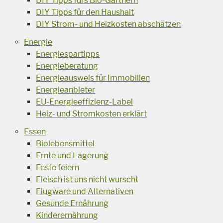
DIY Tipps fürs Bio-Gärtnern
DIY Tipps für den Haushalt
DIY Strom- und Heizkosten abschätzen
Energie
Energiespartipps
Energieberatung
Energieausweis für Immobilien
Energieanbieter
EU-Energieeffizienz-Label
Heiz- und Stromkosten erklärt
Essen
Biolebensmittel
Ernte und Lagerung
Feste feiern
Fleisch ist uns nicht wurscht
Flugware und Alternativen
Gesunde Ernährung
Kinderernährung