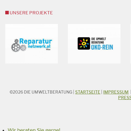
UNSERE PROJEKTE
©2026
DIE UMWELTBERATUNG
|
STARTSEITE
|
IMPRESSUM
STICHWORTSUCHE
PRES
Suchbegriff
Suchen
Wir beraten Sie gerne!