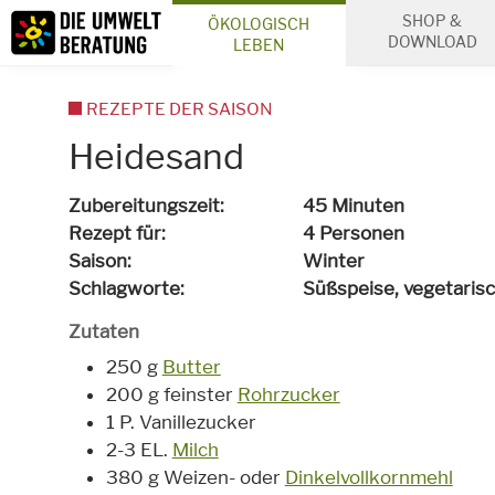
Inhalt
SHOP &
ÖKOLOGISCH
Suche
DOWNLOAD
LEBEN
REZEPTE DER SAISON
Heidesand
Zubereitungszeit
45 Minuten
Rezept für
4 Personen
Saison
Winter
Schlagworte
Süßspeise,
vegetaris
Zutaten
250 g
Butter
200 g feinster
Rohrzucker
1 P. Vanillezucker
2-3 EL.
Milch
380 g Weizen- oder
Dinkelvollkornmehl