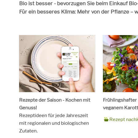
Bio ist besser - bevorzugen Sie beim Einkauf Bi
Für ein besseres Klima: Mehr von der Pflanze – 
Rezepte der Saison - Kochen mit
Frühlingshafter
Genuss!
veganem Karott
Rezeptideen für jede Jahreszeit
Zubereitungsze
90 Minuten
Rezept
4 Personen
Saison
Frühling
Rezept nach
mit regionalen und biologischen
für
Schlagworte
Beilagen, Haupt
Zutaten.
Kinder, Salat, V