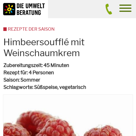
Inhalt
Suche
men
REZEPTE DER SAISON
Himbeersoufflé mit
Weinschaumkrem
Zubereitungszeit
45 Minuten
Rezept für
4 Personen
Saison
Sommer
Schlagworte
Süßspeise,
vegetarisch