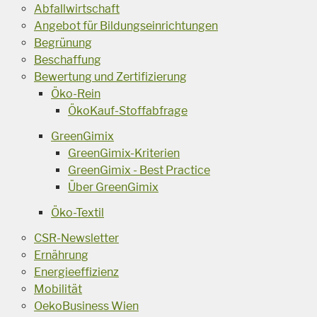
Abfallwirtschaft
Angebot für Bildungseinrichtungen
Begrünung
Beschaffung
Bewertung und Zertifizierung
Öko-Rein
ÖkoKauf-Stoffabfrage
GreenGimix
GreenGimix-Kriterien
GreenGimix - Best Practice
Über GreenGimix
Öko-Textil
CSR-Newsletter
Ernährung
Energieeffizienz
Mobilität
OekoBusiness Wien