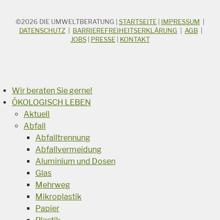
©2026
DIE UMWELTBERATUNG
|
STARTSEITE
|
IMPRESSUM
|
STICHWORTSUCHE
Suchbegriff
DATENSCHUTZ
|
BARRIEREFREIHEITSERKLÄRUNG
|
AGB
|
JOBS
|
PRESSE
|
KONTAKT
Suchen
Wir beraten Sie gerne!
ÖKOLOGISCH LEBEN
Aktuell
Abfall
Abfalltrennung
Abfallvermeidung
Aluminium und Dosen
Glas
Mehrweg
Mikroplastik
Papier