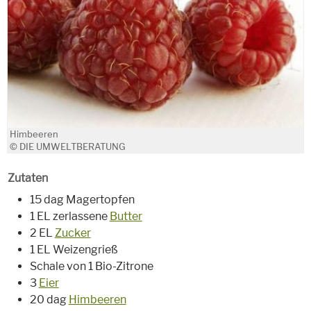
Himbeeren
© DIE UMWELTBERATUNG
Zutaten
15 dag Magertopfen
1 EL zerlassene
Butter
2 EL
Zucker
1 EL Weizengrieß
Schale von 1 Bio-Zitrone
3
Eier
20 dag
Himbeeren