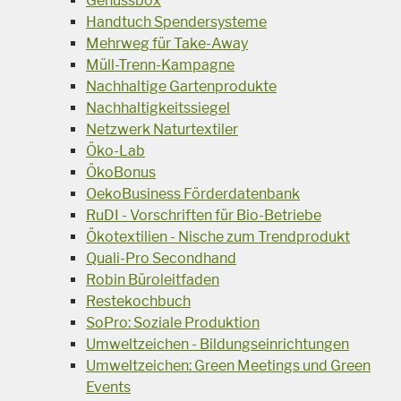
Genussbox
Handtuch Spendersysteme
Mehrweg für Take-Away
Müll-Trenn-Kampagne
Nachhaltige Gartenprodukte
Nachhaltigkeitssiegel
Netzwerk Naturtextiler
Öko-Lab
ÖkoBonus
OekoBusiness Förderdatenbank
RuDI - Vorschriften für Bio-Betriebe
Ökotextilien - Nische zum Trendprodukt
Quali-Pro Secondhand
Robin Büroleitfaden
Restekochbuch
SoPro: Soziale Produktion
Umweltzeichen - Bildungseinrichtungen
Umweltzeichen: Green Meetings und Green
Events