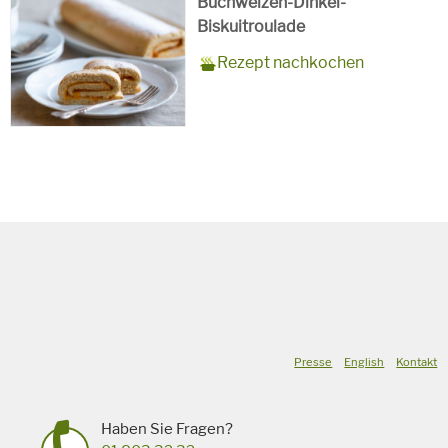
Buchweizen-Dinkel-
Biskuitroulade
Zubereitungszeit
15 Minuten + 10 Minuten
Rezept
10 Personen
Saison
Sommer
Rezept nachkochen
Backzeit
für
Schlagworte
Süßspeise,
vegetarisch
Presse
English
Kontakt
Haben Sie Fragen?