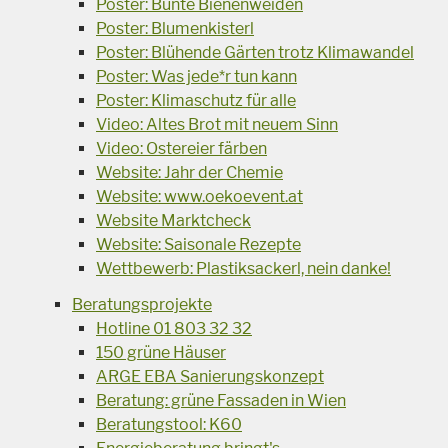
Poster: Bunte Bienenweiden
Poster: Blumenkisterl
Poster: Blühende Gärten trotz Klimawandel
Poster: Was jede*r tun kann
Poster: Klimaschutz für alle
Video: Altes Brot mit neuem Sinn
Video: Ostereier färben
Website: Jahr der Chemie
Website: www.oekoevent.at
Website Marktcheck
Website: Saisonale Rezepte
Wettbewerb: Plastiksackerl, nein danke!
Beratungsprojekte
Hotline 01 803 32 32
150 grüne Häuser
ARGE EBA Sanierungskonzept
Beratung: grüne Fassaden in Wien
Beratungstool: K60