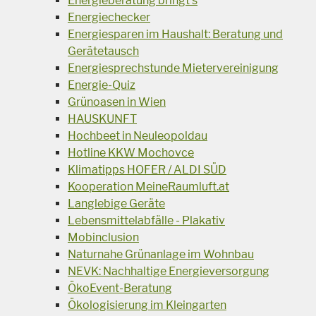
Energieberatung bringt's
Energiechecker
Energiesparen im Haushalt: Beratung und
Gerätetausch
Energiesprechstunde Mietervereinigung
Energie-Quiz
Grünoasen in Wien
HAUSKUNFT
Hochbeet in Neuleopoldau
Hotline KKW Mochovce
Klimatipps HOFER / ALDI SÜD
Kooperation MeineRaumluft.at
Langlebige Geräte
Lebensmittelabfälle - Plakativ
Mobinclusion
Naturnahe Grünanlage im Wohnbau
NEVK: Nachhaltige Energieversorgung
ÖkoEvent-Beratung
Ökologisierung im Kleingarten