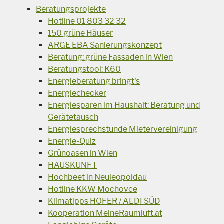
Beratungsprojekte
Hotline 01 803 32 32
150 grüne Häuser
ARGE EBA Sanierungskonzept
Beratung: grüne Fassaden in Wien
Beratungstool: K60
Energieberatung bringt's
Energiechecker
Energiesparen im Haushalt: Beratung und
Gerätetausch
Energiesprechstunde Mietervereinigung
Energie-Quiz
Grünoasen in Wien
HAUSKUNFT
Hochbeet in Neuleopoldau
Hotline KKW Mochovce
Klimatipps HOFER / ALDI SÜD
Kooperation MeineRaumluft.at