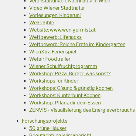
Veranstaltungen: Nachhaltig in Wien
Video Wiener Stadtnatur
Vorlesungen: Kinderuni
Wear(a)ble
Website: www.wenigermist.at
Wettbewerb: Lifehacks
Wettbewerb: Reiche Ernte im Kindergarten
WienXtra Ferienspiel
Wefair Foodtrailer
Wiener Schulfruchtprogramm
Workshop: Pizza, Burger, was sonst?
Workshops für Kinder
Workshops: G'sund & günstig kochen
Workshops: Kunterbunt Kochen
Workshop: Pflanz dir dein Essen
ZENVIS - Visualisierung des Energieverbrauchs
Forschungsprojekte
50 grüne Häuser
Begutachtung Klimabericht