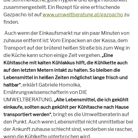
zusammengestellt. Ein Rezept für eine erfrischende
Gazpacho ist auf
www.umweltberatung.at/gazpacho
zu
finden.
Auch wenn der Einkaufsmarkt nur ein paar Minuten von
zuhause entfernt ist: Vom Einpacken an der Kassa, dem
Transport auf der brütend heißen Straße bis zum Weg in
die Küche kann schon einige Zeit vergehen.
„Eine
Kühltasche mit kalten Kühlakkus hilft, die Kühlkette auch
auf den letzten Metern intakt zu halten. So bleiben die
Lebensmittel in heißen Zeiten möglichst lange frisch und
, erklärt Gabriele Homolka,
haltbar“
Ernährungswissenschafterin von DIE
UMWELTBERATUNG.
„Alle Lebensmittel, die ich gekühlt
einkaufe, sollten auch gekühlt per Kühltasche nach Hause
, bringt es die Umweltberaterin auf
transportiert werden“
den Punkt. Auch wenn Lebensmittel nicht unmittelbar bei
der Ankunft zuhause schlecht sind, verderben sie rascher,
wenn die Kühlkette unterbrochen wird.