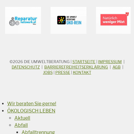
©2026
DIE UMWELTBERATUNG
|
STARTSEITE
|
IMPRESSUM
|
STICHWORTSUCHE
Suchbegriff
DATENSCHUTZ
|
BARRIEREFREIHEITSERKLÄRUNG
|
AGB
|
JOBS
|
PRESSE
|
KONTAKT
Suchen
Wir beraten Sie gerne!
ÖKOLOGISCH LEBEN
Aktuell
Abfall
Abfalltrennung