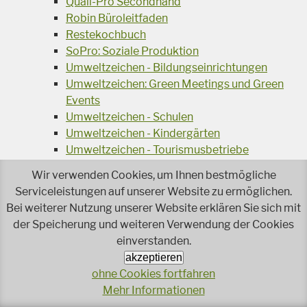
Quali-Pro Secondhand
Robin Büroleitfaden
Restekochbuch
SoPro: Soziale Produktion
Umweltzeichen - Bildungseinrichtungen
Umweltzeichen: Green Meetings und Green
Events
Umweltzeichen - Schulen
Umweltzeichen - Kindergärten
Umweltzeichen - Tourismusbetriebe
Umweltzeichen - Wasch- und Reingungsmittel
Wir verwenden Cookies, um Ihnen bestmögliche
Veranstaltungsreihe Ressourcen-Effizienz
Serviceleistungen auf unserer Website zu ermöglichen.
Wiederverwendung von Elektroaltgeräten
Bei weiterer Nutzung unserer Website erklären Sie sich mit
Wasser - das Businessgetränk
der Speicherung und weiteren Verwendung der Cookies
Wohnprojekt Parcours
einverstanden.
Jetzt faire und ökologische Mode kaufen!
akzeptieren
Ökologisch Reinigen
ohne Cookies fortfahren
Reparieren leicht gemacht!
Mehr Informationen
Rezeptsuche