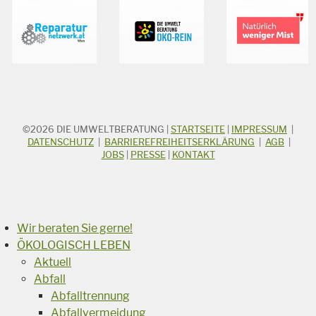
©2026
DIE UMWELTBERATUNG
|
STARTSEITE
|
IMPRESSUM
|
STICHWORTSUCHE
Suchbegriff
DATENSCHUTZ
|
BARRIEREFREIHEITSERKLÄRUNG
|
AGB
|
JOBS
|
PRESSE
|
KONTAKT
Suchen
Wir beraten Sie gerne!
ÖKOLOGISCH LEBEN
Aktuell
Abfall
Abfalltrennung
Abfallvermeidung