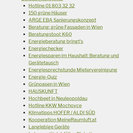
Hotline 01 803 32 32
150 grüne Häuser
ARGE EBA Sanierungskonzept
Beratung: grüne Fassaden in Wien
Beratungstool: K60
Energieberatung bringt's
Energiechecker
Energiesparen im Haushalt: Beratung und
Gerätetausch
Energiesprechstunde Mietervereinigung
Energie-Quiz
Grünoasen in Wien
HAUSKUNFT
Hochbeet in Neuleopoldau
Hotline KKW Mochovce
Klimatipps HOFER / ALDI SÜD
Kooperation MeineRaumluft.at
Langlebige Geräte