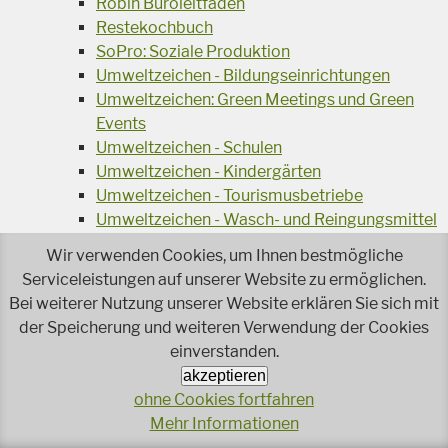
Robin Büroleitfaden
Restekochbuch
SoPro: Soziale Produktion
Umweltzeichen - Bildungseinrichtungen
Umweltzeichen: Green Meetings und Green
Events
Umweltzeichen - Schulen
Umweltzeichen - Kindergärten
Umweltzeichen - Tourismusbetriebe
Umweltzeichen - Wasch- und Reingungsmittel
Veranstaltungsreihe Ressourcen-Effizienz
Wir verwenden Cookies, um Ihnen bestmögliche
Wiederverwendung von Elektroaltgeräten
Serviceleistungen auf unserer Website zu ermöglichen.
Wasser - das Businessgetränk
Bei weiterer Nutzung unserer Website erklären Sie sich mit
Wohnprojekt Parcours
der Speicherung und weiteren Verwendung der Cookies
Jetzt faire und ökologische Mode kaufen!
einverstanden.
Ökologisch Reinigen
akzeptieren
Reparieren leicht gemacht!
ohne Cookies fortfahren
Rezeptsuche
Mehr Informationen