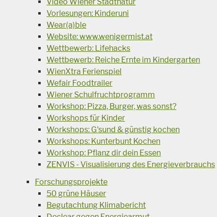
Video Wiener Stadtnatur
Vorlesungen: Kinderuni
Wear(a)ble
Website: www.wenigermist.at
Wettbewerb: Lifehacks
Wettbewerb: Reiche Ernte im Kindergarten
WienXtra Ferienspiel
Wefair Foodtrailer
Wiener Schulfruchtprogramm
Workshop: Pizza, Burger, was sonst?
Workshops für Kinder
Workshops: G'sund & günstig kochen
Workshops: Kunterbunt Kochen
Workshop: Pflanz dir dein Essen
ZENVIS - Visualisierung des Energieverbrauchs
Forschungsprojekte
50 grüne Häuser
Begutachtung Klimabericht
Declear gegen Energiearmut