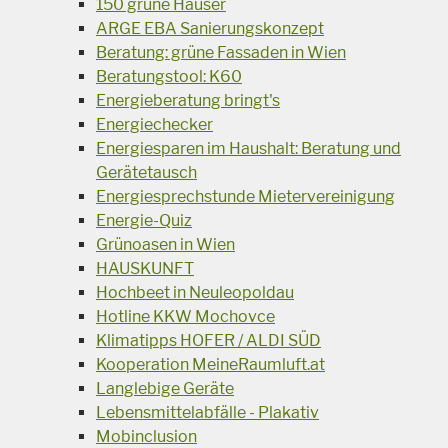
150 grüne Häuser
ARGE EBA Sanierungskonzept
Beratung: grüne Fassaden in Wien
Beratungstool: K60
Energieberatung bringt's
Energiechecker
Energiesparen im Haushalt: Beratung und
Gerätetausch
Energiesprechstunde Mietervereinigung
Energie-Quiz
Grünoasen in Wien
HAUSKUNFT
Hochbeet in Neuleopoldau
Hotline KKW Mochovce
Klimatipps HOFER / ALDI SÜD
Kooperation MeineRaumluft.at
Langlebige Geräte
Lebensmittelabfälle - Plakativ
Mobinclusion