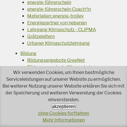
energie-führerschein
energie-führerschein Coach*in
Materialien: energie-trolley
Energiepartner von nebenan
Lehrgang Klimaschutz - CLIPMA
Grätzeleltern
Urbaner Klimaschutzlehrgang
Bildung
Bildungsangebote GreeNet
Bildungsangebote Klimaschutz
Wir verwenden Cookies, um Ihnen bestmögliche
Design for Repairability
Serviceleistungen auf unserer Website zu ermöglichen.
Exkursionen: Schmetterlinge beobachten
Bei weiterer Nutzung unserer Website erklären Sie sich mit
Entwicklung Bienen-Tankstelle
der Speicherung und weiteren Verwendung der Cookies
Essen retten in der Schule
einverstanden.
Food Travel
akzeptieren
Klima-Tour der Stadt Wien
ohne Cookies fortfahren
Reparatur im HTL-Unterricht
Mehr Informationen
Online-Spiel: Jagd auf Energiefresser