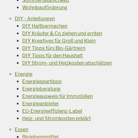
Sommertauglichkeit
Wohnbauförderung
DIY - Anleitungen
DIY Haltbarmachen
DIY Kräuter & Co ziehen und ernten
DIY Kreatives für Groß und Klein
DIY Tipps fürs Bio-Gärtnern
DIY Tipps für den Haushalt
DIY Strom- und Heizkosten abschätzen
Energie
Energiespartipps
Energieberatung
Energieausweis für Immobilien
Energieanbieter
EU-Energieeffizienz-Label
Heiz- und Stromkosten erklärt
Essen
Biolebensmittel