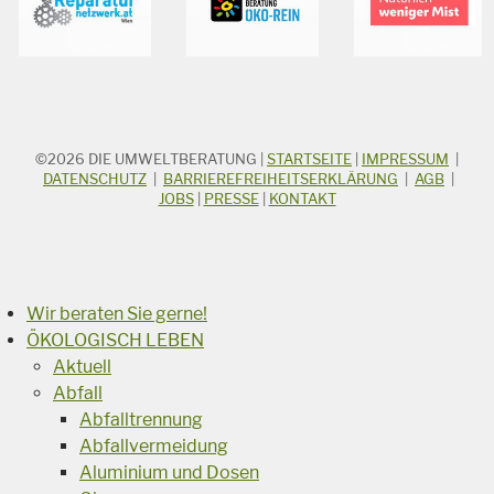
©2026
DIE UMWELTBERATUNG
|
STARTSEITE
|
IMPRESSUM
|
STICHWORTSUCHE
Suchbegriff
DATENSCHUTZ
|
BARRIEREFREIHEITSERKLÄRUNG
|
AGB
|
JOBS
|
PRESSE
|
KONTAKT
Suchen
Wir beraten Sie gerne!
ÖKOLOGISCH LEBEN
Aktuell
Abfall
Abfalltrennung
Abfallvermeidung
Aluminium und Dosen