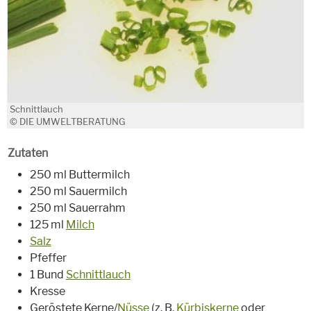
Schnittlauch
© DIE UMWELTBERATUNG
Zutaten
250 ml Buttermilch
250 ml Sauermilch
250 ml Sauerrahm
125 ml
Milch
Salz
Pfeffer
1 Bund
Schnittlauch
Kresse
Geröstete Kerne/
Nüsse
(z. B.
Kürbiskerne
oder