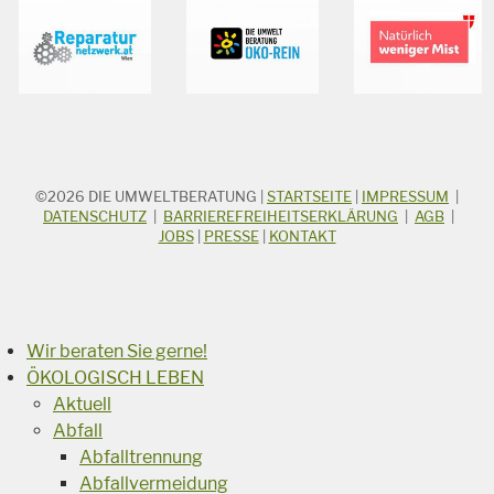
©2026
DIE UMWELTBERATUNG
|
STARTSEITE
|
IMPRESSUM
|
STICHWORTSUCHE
Suchbegriff
DATENSCHUTZ
|
BARRIEREFREIHEITSERKLÄRUNG
|
AGB
|
JOBS
|
PRESSE
|
KONTAKT
Suchen
Wir beraten Sie gerne!
ÖKOLOGISCH LEBEN
Aktuell
Abfall
Abfalltrennung
Abfallvermeidung