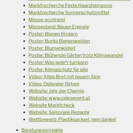
Marktrecherche Feste Haarshampoos
Marktrecherche Sonnenschutzmittel
Messe: ecotrend
Messestand: Bauen Energie
Poster: Bienen fördern
Poster: Bunte Bienenweiden
Poster: Blumenkisterl
Poster: Blühende Gärten trotz Klimawandel
Poster: Was jede*r tun kann
Poster: Klimaschutz für alle
Video: Altes Brot mit neuem Sinn
Video: Ostereier färben
Website: Jahr der Chemie
Website: www.oekoevent.at
Website Marktcheck
Website: Saisonale Rezepte
Wettbewerb: Plastiksackerl, nein danke!
Beratungsprojekte