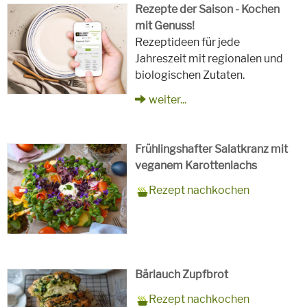
Rezepte der Saison - Kochen
mit Genuss!
Rezeptideen für jede
Jahreszeit mit regionalen und
biologischen Zutaten.
weiter...
Frühlingshafter Salatkranz mit
veganem Karottenlachs
Zubereitungszeit
90 Minuten
Rezept
4 Personen
Saison
Frühling
Rezept nachkochen
für
Schlagworte
Beilagen, Hauptspeisen, Jause,
Kinder, Salat, Vorspeisen,
vegetarisch
Bärlauch Zupfbrot
Zubereitungszeit
30 Minuten plus 1 Stunde zum
Rezept
8 Personen
Saison
Frühling, Sommer, Herbst,
Rezept nachkochen