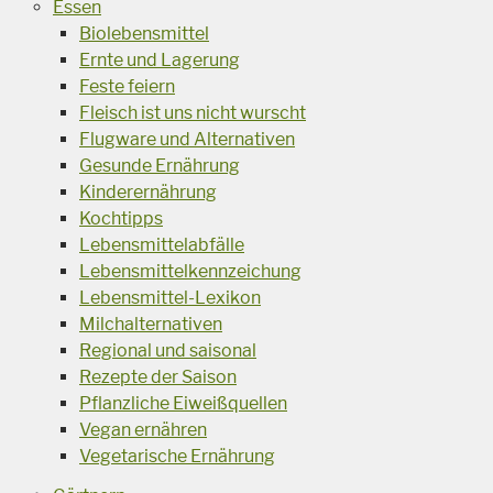
Essen
Biolebensmittel
Ernte und Lagerung
Feste feiern
Fleisch ist uns nicht wurscht
Flugware und Alternativen
Gesunde Ernährung
Kinderernährung
Kochtipps
Lebensmittelabfälle
Lebensmittelkennzeichung
Lebensmittel-Lexikon
Milchalternativen
Regional und saisonal
Rezepte der Saison
Pflanzliche Eiweißquellen
Vegan ernähren
Vegetarische Ernährung