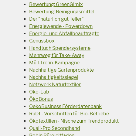
Bewertung: GreenGimix
Bewertung: Reinigungsmittel
Der "natürlich gut Teller"
Energiewende - Powerdown
Energie- und Abfallbeauftragte
Genussbox
Handtuch Spendersysteme
Mehrweg für Take-Away
Müll-Trenn-Kampagne
Nachhaltige Gartenprodukte
Nachhaltigkeitssiegel
Netzwerk Naturtextiler
Öko-Lab
ÖkoBonus
OekoBusiness Förderdatenbank
RuDI - Vorschriften für Bio-Betriebe
Ökotextilien - Nische zum Trendprodukt
Quali-Pro Secondhand
Robin Büroleitfaden