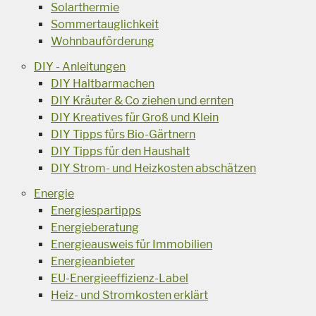
Solarthermie
Sommertauglichkeit
Wohnbauförderung
DIY - Anleitungen
DIY Haltbarmachen
DIY Kräuter & Co ziehen und ernten
DIY Kreatives für Groß und Klein
DIY Tipps fürs Bio-Gärtnern
DIY Tipps für den Haushalt
DIY Strom- und Heizkosten abschätzen
Energie
Energiespartipps
Energieberatung
Energieausweis für Immobilien
Energieanbieter
EU-Energieeffizienz-Label
Heiz- und Stromkosten erklärt