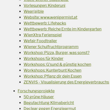
Vorlesungen: Kinderuni
Wear(a)ble
Website: www.wenigermist.at
Wettbewerb: Lifehacks
Wettbewerb: Reiche Ernte im Kindergarten
WienXtra Ferienspiel
Wefair Foodtrailer
Wiener Schulfruchtprogramm
Workshop: Pizza, Burger, was sonst?
Workshops für Kinder
Workshops: G'sund & günstig kochen
Workshops: Kunterbunt Kochen
Workshop: Pflanz dir dein Essen
ZENVIS - Visualisierung des Energieverbrauchs
Forschungsprojekte
50 grüne Häuser
Begutachtung Klimabericht
Declear gegen Energiearmut