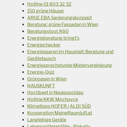
Hotline 01 803 32 32
150 grüne Häuser
ARGE EBA Sanierungskonzept
Beratung: grüne Fassaden in Wien
Beratungstool: K60
Energieberatung bringt's
Energiechecker
Energiesparen im Haushalt: Beratung und
Gerätetausch
Energiesprechstunde Mietervereinigung
Energie-Quiz
Grünoasen in Wien
HAUSKUNFT
Hochbeet in Neuleopoldau
Hotline KKW Mochovce
Klimatipps HOFER / ALDI SÜD
Kooperation MeineRaumluft.at
Langlebige Geräte
Lebensmittelabfälle - Plakativ