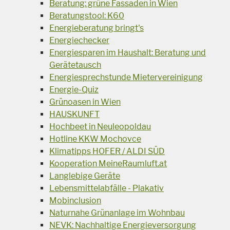
Beratung: grüne Fassaden in Wien
Beratungstool: K60
Energieberatung bringt's
Energiechecker
Energiesparen im Haushalt: Beratung und
Gerätetausch
Energiesprechstunde Mietervereinigung
Energie-Quiz
Grünoasen in Wien
HAUSKUNFT
Hochbeet in Neuleopoldau
Hotline KKW Mochovce
Klimatipps HOFER / ALDI SÜD
Kooperation MeineRaumluft.at
Langlebige Geräte
Lebensmittelabfälle - Plakativ
Mobinclusion
Naturnahe Grünanlage im Wohnbau
NEVK: Nachhaltige Energieversorgung