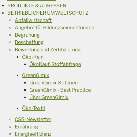
PRODUKTE & ADRESSEN
BETRIEBLICHER UMWELTSCHUTZ
Abfallwirtschaft
Angebot für Bildungseinrichtungen
Begrünung
Beschaffung
Bewertung und Zertifizierung
Öko-Rein
ÖkoKauf-Stoffabfrage
GreenGimix
GreenGimix-Kriterien
GreenGimix - Best Practice
Über GreenGimix
Öko-Textil
CSR-Newsletter
Ernährung
Energieeffizienz