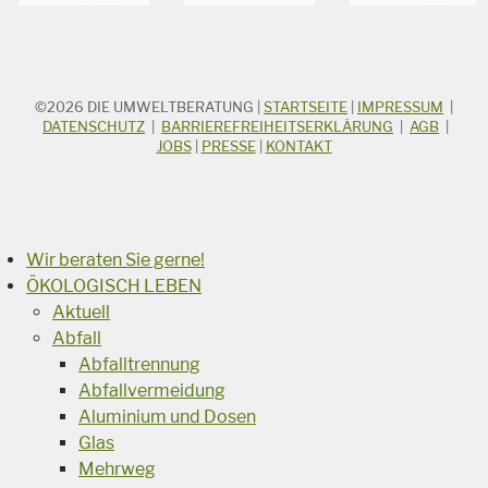
©2026
DIE UMWELTBERATUNG
|
STARTSEITE
|
IMPRESSUM
|
STICHWORTSUCHE
Suchbegriff
DATENSCHUTZ
|
BARRIEREFREIHEITSERKLÄRUNG
|
AGB
|
JOBS
|
PRESSE
|
KONTAKT
Suchen
Wir beraten Sie gerne!
ÖKOLOGISCH LEBEN
Aktuell
Abfall
Abfalltrennung
Abfallvermeidung
Aluminium und Dosen
Glas
Mehrweg