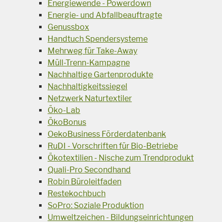
Energiewende - Powerdown
Energie- und Abfallbeauftragte
Genussbox
Handtuch Spendersysteme
Mehrweg für Take-Away
Müll-Trenn-Kampagne
Nachhaltige Gartenprodukte
Nachhaltigkeitssiegel
Netzwerk Naturtextiler
Öko-Lab
ÖkoBonus
OekoBusiness Förderdatenbank
RuDI - Vorschriften für Bio-Betriebe
Ökotextilien - Nische zum Trendprodukt
Quali-Pro Secondhand
Robin Büroleitfaden
Restekochbuch
SoPro: Soziale Produktion
Umweltzeichen - Bildungseinrichtungen