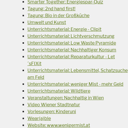
Smarter Together: Energiespar-Quiz
Tagung: 2nd hand first!
Tagung: Bio in der Großküche
Umwelt und Kunst
Unterrichtsmaterial: Energie - Clipit
Unterrichtsmaterial: Lichtverschmutzung
Unterrichtsmaterial: Low Waste Pyramide
Unterrichtsmaterial: Nachhaltiger Konsum
Unterrichtsmaterial: Reparaturkultur - Let
´sFIXit
Unterrichtsmaterial: Lebensmittel, Schatzsuche
am Feld
Unterrichtsmaterial: weniger Mist - mehr Geld
Unterrichtsmaterial: Wildtiere
Veranstaltungen: Nachhaltig in Wien
Video Wiener Stadtnatur
Vorlesungen: Kinderuni
Wear(a)ble
Website: www.wenigermist.at