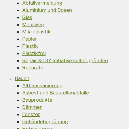
Abfallvermeidung
Aluminium und Dosen
Glas
Mehrweg
Mikroplastik
Papier
Plastik
Plastikfrei
Repair & DIY-Initiative selber gründen
Reparatur
Bauen
Althaussanierung
Asbest und Baustellenabfälle
Bauprodukte
Dämmen
Fenster
Gebäudebegrünung
Heizsysteme