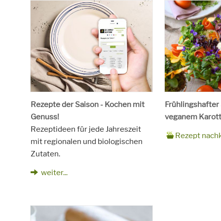
Rezepte der Saison - Kochen mit
Frühlingshafter
Genuss!
veganem Karott
Rezeptideen für jede Jahreszeit
Zubereitungsze
90 Minuten
Rezept
4 Personen
Saison
Frühling
Rezept nach
mit regionalen und biologischen
für
Schlagworte
Beilagen, Haupt
Zutaten.
Kinder, Salat, V
vegetarisch
weiter...