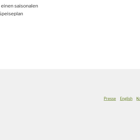
r einen saisonalen
Speiseplan
Presse
English
K