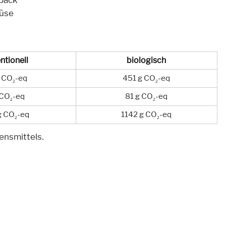
ebäck
müse
ntionell
biologisch
 CO
-eq
451 g CO
-eq
2
2
 CO
-eq
81 g CO
-eq
2
2
g CO
-eq
1142 g CO
-eq
2
2
ensmittels.