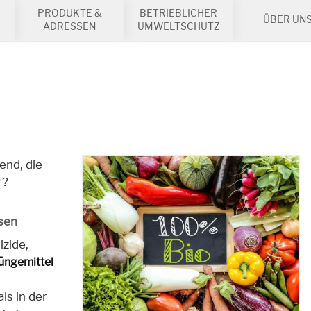
PRODUKTE &
BETRIEBLICHER
ÜBER UN
ADRESSEN
UMWELTSCHUTZ
end, die
r?
sen
izide,
üngemittel
als in der