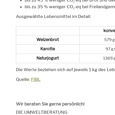
bis zu 45 % weniger CO
-eq bei Brot und G
2
bis zu 35 % weniger CO
-eq bei Freilandge
2
Ausgewählte Lebensmittel im Detail:
konve
Weizenbrot
579 g
Karotte
97 g
Naturjogurt
1369 
Die Werte beziehen sich auf jeweils 1 kg des Leb
Quelle:
FIBL
Wir beraten Sie gerne persönlich!
DIE UMWELTBERATUNG