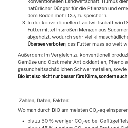
konventionellen Landwirtschaft. Humus dien
natürlicher Dünger für die Pflanzen und erm
dem Boden mehr CO
zu speichern.
2
In der konventionellen Landwirtschaft wird S
Futtermittel in großen Mengen aus Südamer
abgeholzt, wodurch sehr viel klimaschädlich
, das Futter muss so weit 
Übersee verboten
Außerdem: Im Vergleich zu konventionell produz
Gemüse und Obst mehr Antioxidantien, Phenolsä
gesundheitsschädlichen Schwermetallen, sowie S
Bio ist also nicht nur besser fürs Klima, sondern auch
Zahlen, Daten, Fakten:
Wo man durch BIO am meisten CO
-eq einspare
2
bis zu 50 % weniger CO
-eq bei Geflügelflei
2