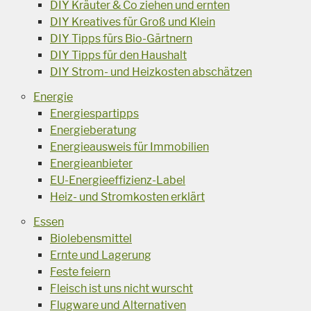
DIY Kräuter & Co ziehen und ernten
DIY Kreatives für Groß und Klein
DIY Tipps fürs Bio-Gärtnern
DIY Tipps für den Haushalt
DIY Strom- und Heizkosten abschätzen
Energie
Energiespartipps
Energieberatung
Energieausweis für Immobilien
Energieanbieter
EU-Energieeffizienz-Label
Heiz- und Stromkosten erklärt
Essen
Biolebensmittel
Ernte und Lagerung
Feste feiern
Fleisch ist uns nicht wurscht
Flugware und Alternativen