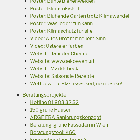
Poster: Bunte Bienenweiden
Poster: Blumenkisterl
Poster: Blühende Gärten trotz Klimawandel
Poster: Was jede*r tun kann
Poster: Klimaschutz für alle
Video: Altes Brot mit neuem Sinn
Video: Ostereier färben
Website: Jahr der Chemie
Website: www.oekoevent.at
Website Marktcheck
Website: Saisonale Rezepte
Wettbewerb: Plastiksackerl, nein danke!
Beratungsprojekte
Hotline 01 803 32 32
150 grüne Häuser
ARGE EBA Sanierungskonzept
Beratung: grüne Fassaden in Wien
Beratungstool: K60
Energieberatung bringt's