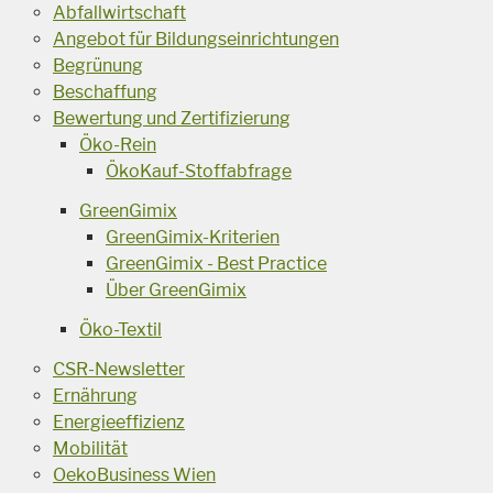
Abfallwirtschaft
Angebot für Bildungseinrichtungen
Begrünung
Beschaffung
Bewertung und Zertifizierung
Öko-Rein
ÖkoKauf-Stoffabfrage
GreenGimix
GreenGimix-Kriterien
GreenGimix - Best Practice
Über GreenGimix
Öko-Textil
CSR-Newsletter
Ernährung
Energieeffizienz
Mobilität
OekoBusiness Wien