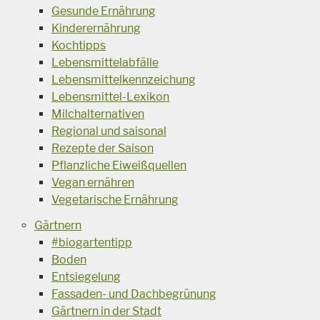
Gesunde Ernährung
Kinderernährung
Kochtipps
Lebensmittelabfälle
Lebensmittelkennzeichung
Lebensmittel-Lexikon
Milchalternativen
Regional und saisonal
Rezepte der Saison
Pflanzliche Eiweißquellen
Vegan ernähren
Vegetarische Ernährung
Gärtnern
#biogartentipp
Boden
Entsiegelung
Fassaden- und Dachbegrünung
Gärtnern in der Stadt