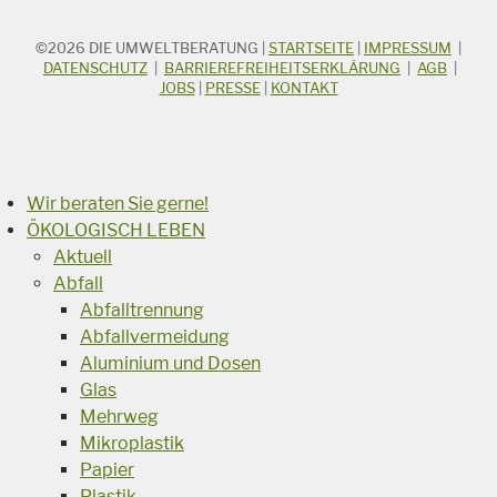
©2026
DIE UMWELTBERATUNG
|
STARTSEITE
|
IMPRESSUM
|
STICHWORTSUCHE
Suchbegriff
DATENSCHUTZ
|
BARRIEREFREIHEITSERKLÄRUNG
|
AGB
|
JOBS
|
PRESSE
|
KONTAKT
Suchen
Wir beraten Sie gerne!
ÖKOLOGISCH LEBEN
Aktuell
Abfall
Abfalltrennung
Abfallvermeidung
Aluminium und Dosen
Glas
Mehrweg
Mikroplastik
Papier
Plastik