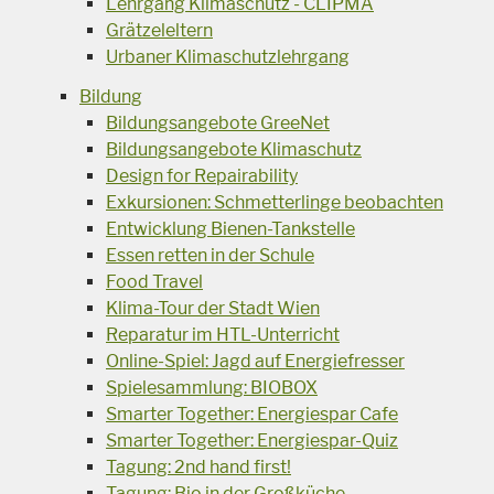
Lehrgang Klimaschutz - CLIPMA
Grätzeleltern
Urbaner Klimaschutzlehrgang
Bildung
Bildungsangebote GreeNet
Bildungsangebote Klimaschutz
Design for Repairability
Exkursionen: Schmetterlinge beobachten
Entwicklung Bienen-Tankstelle
Essen retten in der Schule
Food Travel
Klima-Tour der Stadt Wien
Reparatur im HTL-Unterricht
Online-Spiel: Jagd auf Energiefresser
Spielesammlung: BIOBOX
Smarter Together: Energiespar Cafe
Smarter Together: Energiespar-Quiz
Tagung: 2nd hand first!
Tagung: Bio in der Großküche