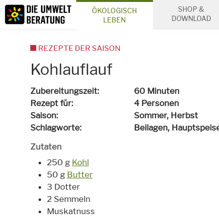
Inhalt
SHOP &
ÖKOLOGISCH
Suche
DOWNLOAD
LEBEN
REZEPTE DER SAISON
Kohlauflauf
Zubereitungszeit
60 Minuten
Rezept für
4 Personen
Saison
Sommer, Herbst
Schlagworte
Beilagen, Hauptspeis
Zutaten
250 g
Kohl
50 g
Butter
3 Dotter
2 Semmeln
Muskatnuss