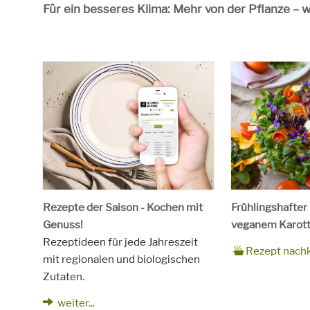
Für ein besseres Klima: Mehr von der Pflanze – 
Rezepte der Saison - Kochen mit
Frühlingshafter
Genuss!
veganem Karott
Rezeptideen für jede Jahreszeit
Zubereitungsze
90 Minuten
Rezept
4 Personen
Saison
Frühling
Rezept nach
mit regionalen und biologischen
für
Schlagworte
Beilagen, Haupt
Zutaten.
Kinder, Salat, V
vegetarisch
weiter...