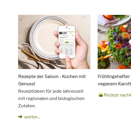
Rezepte der Saison - Kochen mit
Frühlingshafter
Genuss!
veganem Karott
Rezeptideen für jede Jahreszeit
Zubereitungsze
90 Minuten
Rezept
4 Personen
Saison
Frühling
Rezept nach
mit regionalen und biologischen
für
Schlagworte
Beilagen, Haupt
Zutaten.
Kinder, Salat, V
vegetarisch
weiter...