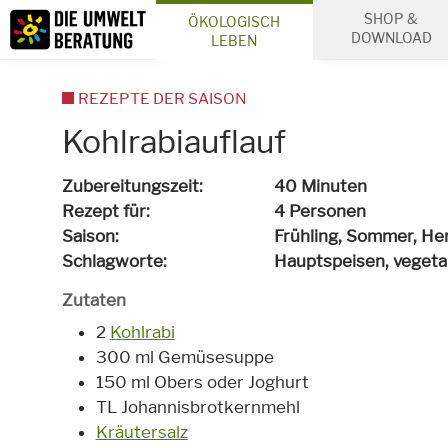
Inhalt
SHOP &
ÖKOLOGISCH
Suche
DOWNLOAD
LEBEN
REZEPTE DER SAISON
Kohlrabiauflauf
Zubereitungszeit
40 Minuten
Rezept für
4 Personen
Saison
Frühling, Sommer, He
Schlagworte
Hauptspeisen,
vegeta
Zutaten
2
Kohlrabi
300 ml Gemüsesuppe
150 ml Obers oder Joghurt
TL Johannisbrotkernmehl
Kräutersalz