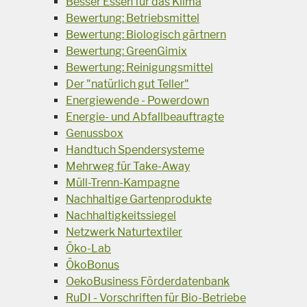
Besser Essen für das Klima
Bewertung: Betriebsmittel
Bewertung: Biologisch gärtnern
Bewertung: GreenGimix
Bewertung: Reinigungsmittel
Der "natürlich gut Teller"
Energiewende - Powerdown
Energie- und Abfallbeauftragte
Genussbox
Handtuch Spendersysteme
Mehrweg für Take-Away
Müll-Trenn-Kampagne
Nachhaltige Gartenprodukte
Nachhaltigkeitssiegel
Netzwerk Naturtextiler
Öko-Lab
ÖkoBonus
OekoBusiness Förderdatenbank
RuDI - Vorschriften für Bio-Betriebe