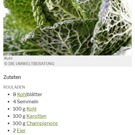
Kohl
© DIE UMWELTBERATUNG
Zutaten
ROULADEN
8
Kohl
blätter
4 Semmeln
100 g
Kohl
100 g
Karotten
100 g
Champignons
2
Eier