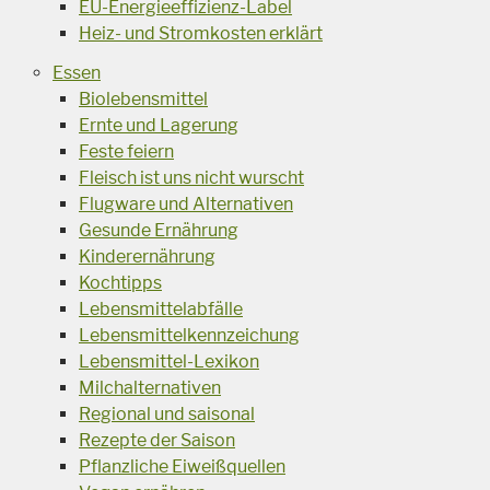
EU-Energieeffizienz-Label
Heiz- und Stromkosten erklärt
Essen
Biolebensmittel
Ernte und Lagerung
Feste feiern
Fleisch ist uns nicht wurscht
Flugware und Alternativen
Gesunde Ernährung
Kinderernährung
Kochtipps
Lebensmittelabfälle
Lebensmittelkennzeichung
Lebensmittel-Lexikon
Milchalternativen
Regional und saisonal
Rezepte der Saison
Pflanzliche Eiweißquellen