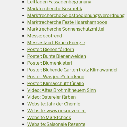
Leitfaden Fassadenbegrünung
Marktrecherche Kosmetik
Marktrecherche Selbstbedienungsverordnung
Marktrecherche Feste Haarshampoos
Marktrecherche Sonnenschutzmittel
Messe: ecotrend
Messestand: Bauen Energie
Poster: Bienen fördern
Poster: Bunte Bienenweiden
Poster: Blumenkisterl
Poster: Blühende Gärten trotz Klimawandel
Poster: Was jede*r tun kann
Poster: Klimaschutz für alle
Video: Altes Brot mit neuem Sinn
Video: Ostereier färben
Website: Jahr der Chemie
Website: www.oekoevent.at
Website Marktcheck
Website: Saisonale Rezepte