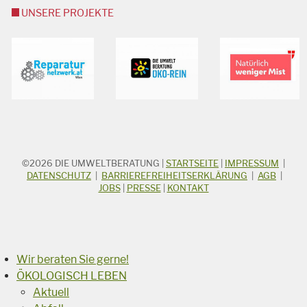
UNSERE PROJEKTE
©2026
DIE UMWELTBERATUNG
|
STARTSEITE
|
IMPRESSUM
|
STICHWORTSUCHE
Suchbegriff
DATENSCHUTZ
|
BARRIEREFREIHEITSERKLÄRUNG
|
AGB
|
JOBS
|
PRESSE
|
KONTAKT
Suchen
Wir beraten Sie gerne!
ÖKOLOGISCH LEBEN
Aktuell