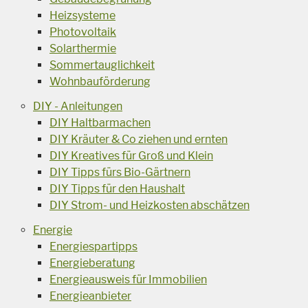
Heizsysteme
Photovoltaik
Solarthermie
Sommertauglichkeit
Wohnbauförderung
DIY - Anleitungen
DIY Haltbarmachen
DIY Kräuter & Co ziehen und ernten
DIY Kreatives für Groß und Klein
DIY Tipps fürs Bio-Gärtnern
DIY Tipps für den Haushalt
DIY Strom- und Heizkosten abschätzen
Energie
Energiespartipps
Energieberatung
Energieausweis für Immobilien
Energieanbieter