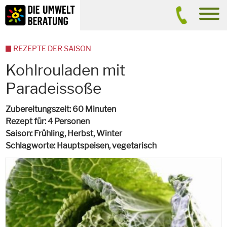
Inhalt
Suche
men
REZEPTE DER SAISON
Kohlrouladen mit
Paradeissoße
Zubereitungszeit
60 Minuten
Rezept für
4 Personen
Saison
Frühling, Herbst, Winter
Schlagworte
Hauptspeisen,
vegetarisch