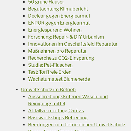
50 grüne Häuser
Begutachtung Klimabericht
Declear gegen Energiearmut
ENPOR gegen Energiearmut
Energiesparend Wohnen
Forschung: Repair- & DIY Urbanism
Innovationen im Geschäftsfeld Reparatur
Maßnahmen pro Reparatur
Recherche zu CO2-Einsparung
Studie: Pet-Flaschen
Test: Torffreie Erden
Wachstumstest Blumenerde
Umweltschutz im Betrieb
Ausschreibungskriterien Wasch- und
Reinigungsmittel
Abfallvermeidung Caritas
Basisworkshops Betreuung
Beratungen zum betrieblichen Umweltschutz