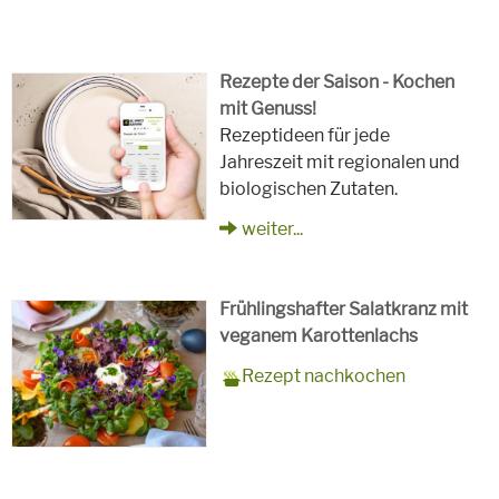
Rezepte der Saison - Kochen
mit Genuss!
Rezeptideen für jede
Jahreszeit mit regionalen und
biologischen Zutaten.
weiter...
Frühlingshafter Salatkranz mit
veganem Karottenlachs
Zubereitungszeit
90 Minuten
Rezept
4 Personen
Saison
Frühling
Rezept nachkochen
für
Schlagworte
Beilagen, Hauptspeisen, Jause,
Kinder, Salat, Vorspeisen,
vegetarisch