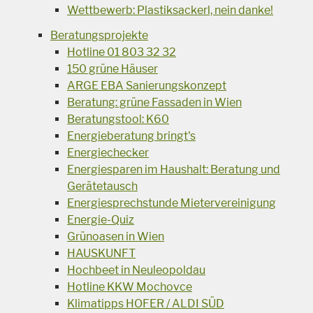
Wettbewerb: Plastiksackerl, nein danke!
Beratungsprojekte
Hotline 01 803 32 32
150 grüne Häuser
ARGE EBA Sanierungskonzept
Beratung: grüne Fassaden in Wien
Beratungstool: K60
Energieberatung bringt's
Energiechecker
Energiesparen im Haushalt: Beratung und
Gerätetausch
Energiesprechstunde Mietervereinigung
Energie-Quiz
Grünoasen in Wien
HAUSKUNFT
Hochbeet in Neuleopoldau
Hotline KKW Mochovce
Klimatipps HOFER / ALDI SÜD