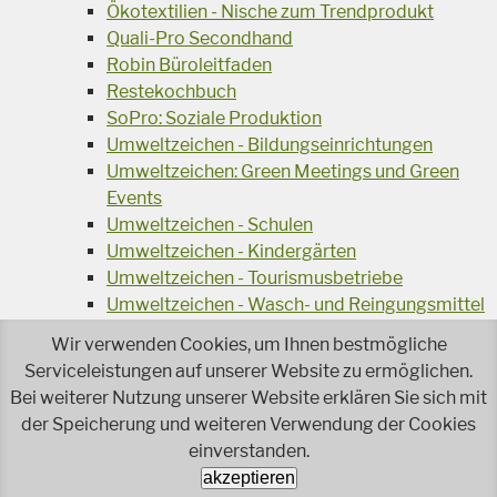
Ökotextilien - Nische zum Trendprodukt
Quali-Pro Secondhand
Robin Büroleitfaden
Restekochbuch
SoPro: Soziale Produktion
Umweltzeichen - Bildungseinrichtungen
Umweltzeichen: Green Meetings und Green
Events
Umweltzeichen - Schulen
Umweltzeichen - Kindergärten
Umweltzeichen - Tourismusbetriebe
Umweltzeichen - Wasch- und Reingungsmittel
Veranstaltungsreihe Ressourcen-Effizienz
Wir verwenden Cookies, um Ihnen bestmögliche
Wiederverwendung von Elektroaltgeräten
Serviceleistungen auf unserer Website zu ermöglichen.
Wasser - das Businessgetränk
Bei weiterer Nutzung unserer Website erklären Sie sich mit
Wohnprojekt Parcours
der Speicherung und weiteren Verwendung der Cookies
Jetzt faire und ökologische Mode kaufen!
einverstanden.
Ökologisch Reinigen
akzeptieren